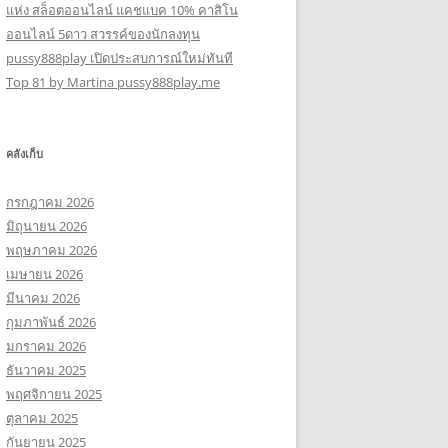
แห่ง สล็อตออนไลน์ แคชแบค 10% คาสิโน
ออนไลน์ 5ดาว สวรรค์ของนักลงทุน
pussy888play เปิดประสบการณ์ใหม่ทันที
Top 81 by Martina pussy888play.me
คลังเก็บ
กรกฎาคม 2026
มิถุนายน 2026
พฤษภาคม 2026
เมษายน 2026
มีนาคม 2026
กุมภาพันธ์ 2026
มกราคม 2026
ธันวาคม 2025
พฤศจิกายน 2025
ตุลาคม 2025
กันยายน 2025