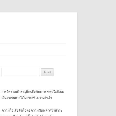
ค้นหา
สำหรับ:
การมีความกล้าหาญที่จะเสี่ยงโดยการลงทุนในตัวเอง
เป็นแรงบันดาลใจในการสร้างความสำเร็จ
ความใจเสียจิตใจต่อความผิดพลาดไร้สาระ