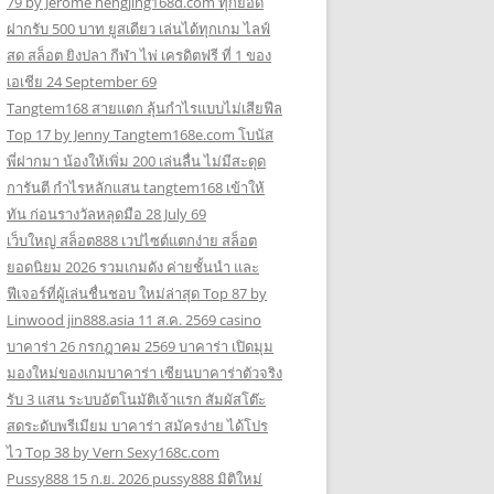
79 by Jerome hengjing168d.com ทุกยอด
ฝากรับ 500 บาท ยูสเดียว เล่นได้ทุกเกม ไลฟ์
สด สล็อต ยิงปลา กีฬา ไพ่ เครดิตฟรี ที่ 1 ของ
เอเชีย 24 September 69
Tangtem168 สายแตก ลุ้นกำไรแบบไม่เสียฟีล
Top 17 by Jenny Tangtem168e.com โบนัส
พี่ฝากมา น้องให้เพิ่ม 200 เล่นลื่น ไม่มีสะดุด
การันตี กำไรหลักแสน tangtem168 เข้าให้
ทัน ก่อนรางวัลหลุดมือ 28 July 69
เว็บใหญ่ สล็อต888 เวปไซต์แตกง่าย สล็อต
ยอดนิยม 2026 รวมเกมดัง ค่ายชั้นนำ และ
ฟีเจอร์ที่ผู้เล่นชื่นชอบ ใหม่ล่าสุด Top 87 by
Linwood jin888.asia 11 ส.ค. 2569 casino
บาคาร่า 26 กรกฎาคม 2569 บาคาร่า เปิดมุม
มองใหม่ของเกมบาคาร่า เซียนบาคาร่าตัวจริง
รับ 3 แสน ระบบอัตโนมัติเจ้าแรก สัมผัสโต๊ะ
สดระดับพรีเมียม บาคาร่า สมัครง่าย ได้โปร
ไว Top 38 by Vern Sexy168c.com
Pussy888 15 ก.ย. 2026 pussy888 มิติใหม่