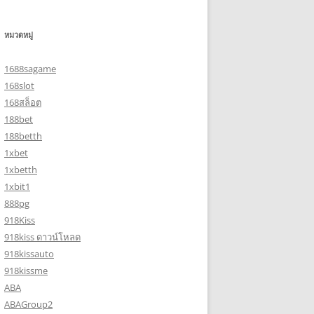
หมวดหมู่
1688sagame
168slot
168สล็อต
188bet
188betth
1xbet
1xbetth
1xbit1
888pg
918Kiss
918kiss ดาวน์โหลด
918kissauto
918kissme
ABA
ABAGroup2