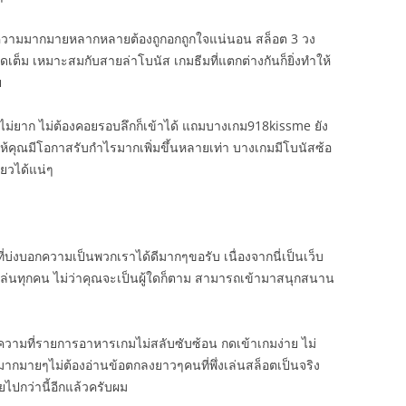
จความมากมายหลากหลายต้องถูกอกถูกใจแน่นอน สล็อต 3 วง
ัดเต็ม เหมาะสมกับสายล่าโบนัส เกมธีมที่แตกต่างกันก็ยิ่งทำให้
ย
าไม่ยาก ไม่ต้องคอยรอบลึกก็เข้าได้ แถมบางเกม918kissme ยัง
ห้คุณมีโอกาสรับกำไรมากเพิ่มขึ้นหลายเท่า บางเกมมีโบนัสซ้อ
ยวได้แน่ๆ
ที่บ่งบอกความเป็นพวกเราได้ดีมากๆขอรับ เนื่องจากนี่เป็นเว็บ
ู้เล่นทุกคน ไม่ว่าคุณจะเป็นผู้ใดก็ตาม สามารถเข้ามาสนุกสนาน
้วยความที่รายการอาหารเกมไม่สลับซับซ้อน กดเข้าเกมง่าย ไม่
มากมายๆไม่ต้องอ่านข้อตกลงยาวๆคนที่พึ่งเล่นสล็อตเป็นจริง
ายไปกว่านี้อีกแล้วครับผม