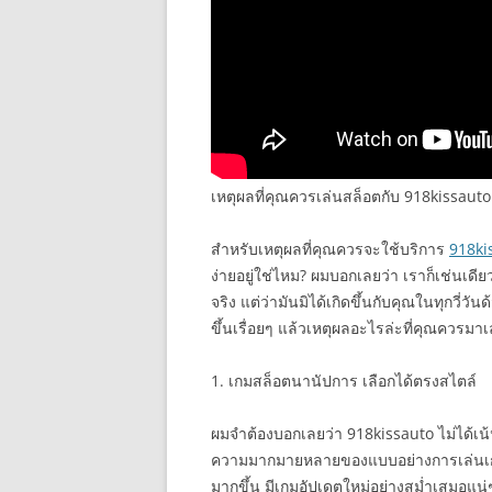
เหตุผลที่คุณควรเล่นสล็อตกับ 918kissauto
สำหรับเหตุผลที่คุณควรจะใช้บริการ
918ki
ง่ายอยู่ใช่ไหม? ผมบอกเลยว่า เราก็เช่นเดี
จริง แต่ว่ามันมิได้เกิดขึ้นกับคุณในทุกวี่
ขึ้นเรื่อยๆ แล้วเหตุผลอะไรล่ะที่คุณควร
1. เกมสล็อตนานัปการ เลือกได้ตรงสไตล์
ผมจำต้องบอกเลยว่า 918kissauto ไม่ได้เน้น
ความมากมายหลายของแบบอย่างการเล่นเกมสล
มากขึ้น มีเกมอัปเดตใหม่อย่างสม่ำเสมอแน