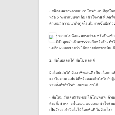
• สล็อตหลากหลายแนว: ใครกันแน่ที่ถูกใ
หรือ 5 วงมาแบบจัดเต็ม เข้าใจง่าย ฟีเจอร์จ
ตัวเกมมีความน่าดึงดูดใจเพิ่มมากขึ้นอีกด้ว
• ระบบโบนัสแจ่มกระจ่าง: ฟรีสปินเข้
มีตัวคูณดำเนินการร่วมกับฟรีสปิน ทำใ
นมอีก ผมบอกเลยว่า ได้หลายต่อจากสปินเดี
2. มือใหม่เล่นได้ มือโปรเล่นดี
มือใหม่เล่นได้ มืออาชีพเล่นดี เป็นสโลแกน
ตรงไม่ผ่านเอเย่นต์ที่พร้อมจะเติบโตไปกับผ
รวมทั้งทำกำไรกับเกมของเราได้
• มือใหม่เริ่มเล่น918kiss ได้โดยทันที: ด
ต้องตั้งค่าหลายขั้นตอน แบบเกมเข้าใจง่าย
เป็นจังจะเข้าจิตใจได้โดยทันที ไม่มีอะไรง่