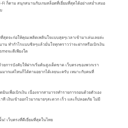
i ก็ตาม สนุกสนานกับเกมสล็อตที่เยี่ยมที่สุดได้อย่างสม่ำเสมอ
ับ
ที่สุดจะก่อให้คุณเพลิดเพลินใจแบบสุดๆเวลาเข้ามาเล่นเลยล่ะ
ิกบาน ทำกำไรแบบชิลๆแล้วมั่นใจทุกคราวว่าจะฝากหรือเบิกเงิน
ssmeจะดีเพียงใด
ุณด้วยการบังคับให้ฝากเริ่มต้นสูงเด็ดขาด เว็บตรงของพวกเรา
นมากแค่ไหนก็ได้ตามอยากได้เลยนะครับ เหมาะกับคนที่
อดมินเพื่อเบิกเงิน เนื่องจากสามารถทำรายการถอนด้วยตัวเอง
 นาที เงินเข้าออกไวมากมายๆสะดวก เร็ว และก็ปลอดภัย ไม่มี
! เว็บตรงที่ดีเยี่ยมที่สุดในไทย