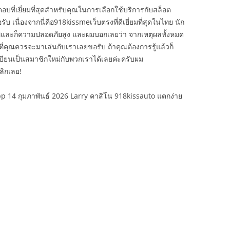
บที่เยี่ยมที่สุดสำหรับคุณในการเลือกใช้บริการกับสล็อต
บ เนื่องจากนี่คือ918kissmeเว็บตรงที่ดีเยี่ยมที่สุดในไทย นัก
พและก็ความปลอดภัยสูง และผมบอกเลยว่า จากเหตุผลทั้งหมด
มดที่คุณควรจะมาเล่นกับเราเลยขอรับ ถ้าคุณต้องการรู้แล้วก็
เบียนเป็นสมาชิกใหม่กับพวกเราได้เลยค่ะครับผม
ลิกเลย!
pp 14 กุมภาพันธ์ 2026 Larry คาสิโน 918kissauto แตกง่าย