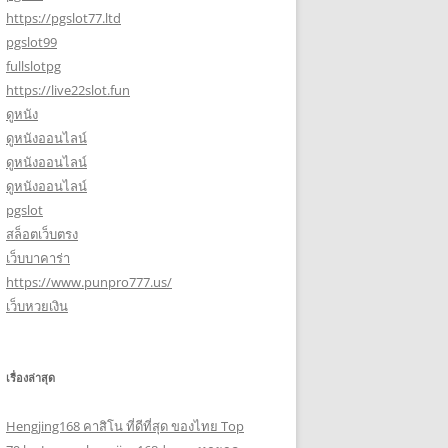
https://pgslot77.ltd
pgslot99
fullslotpg
https://live22slot.fun
ดูหนัง
ดูหนังออนไลน์
ดูหนังออนไลน์
ดูหนังออนไลน์
pgslot
สล็อตเว็บตรง
เว็บบาคาร่า
https://www.punpro777.us/
เว็บหวยเงิน
เรื่องล่าสุด
Hengjing168 คาสิโน ที่ดีที่สุด ของไทย Top