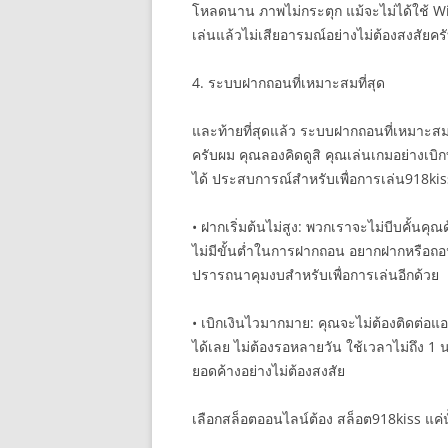
โหลดนาน ภาพไม่กระตุก แม้จะไม่ได้ใช้ Wi-F
เล่นแล้วไม่เสียอารมณ์อย่างไม่ต้องสงสัยคร
4. ระบบฝากถอนที่เหมาะสมที่สุด
และท้ายที่สุดแล้ว ระบบฝากถอนที่เหมาะสม
ครับผม คุณลองคิดดูสิ คุณเล่นเกมอย่างเบ
ได้ ประสบการณ์สำหรับเพื่อการเล่น918ki
• ฝากเริ่มต้นไม่สูง: พวกเราจะไม่บีบคั้นค
ไม่มีขั้นต่ำในการฝากถอน อยากฝากหรือถอ
ปรารถนาคุมงบสำหรับเพื่อการเล่นอีกด้วย
• เบิกเงินไวมากมาย: คุณจะไม่ต้องติดต่อแ
ได้เลย ไม่ต้องรอหลายวัน ใช้เวลาไม่ถึง 1
ยอดค้างอย่างไม่ต้องสงสัย
เลือกสล็อตออนไลน์ต้อง สล็อต918kiss แค่นั้น