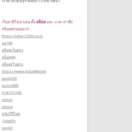
เราควรเรียนรู้รวมทั้งก้าวไปข้างหน้า
เว็บคาสิโนน่าเล่น ทั้ง
สล็อต
และ
บาคาร่า
ตึง
จริงแตกบ่อยมาก
https://joker123th.co.in
pg168
สล็อตเว็บตรง
สล็อต99
สล็อตเว็บตรง
https://www.jinda888.bet
pgslot99
pussy888
บาคาร่า168
slotxo
slotpg
หนังโป๊ไทย
1xbetth
pgslot