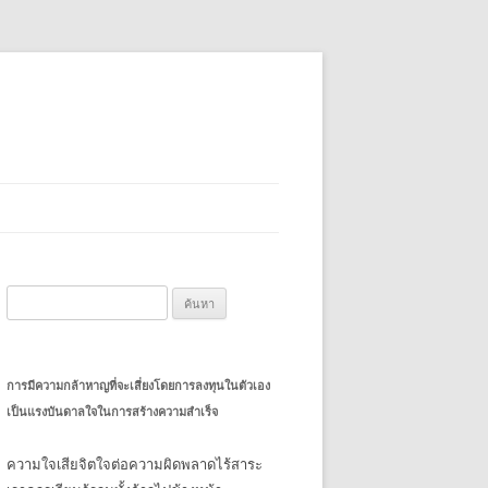
ค้นหา
สำหรับ:
การมีความกล้าหาญที่จะเสี่ยงโดยการลงทุนในตัวเอง
เป็นแรงบันดาลใจในการสร้างความสำเร็จ
ความใจเสียจิตใจต่อความผิดพลาดไร้สาระ