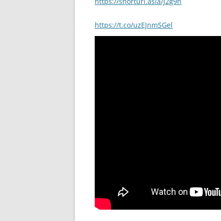
https://shorturl.asia/J2g9h
https://t.co/uzEJnmSGel