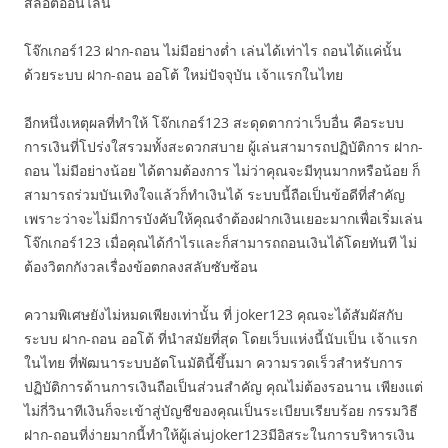
สล็อตออนไลน์
โจ๊กเกอร์123 ฝาก-ถอน ไม่มีอย่างต่ำ เล่นได้เท่าไร ถอนได้แค่นั้น
ด้วยระบบ ฝาก-ถอน ออโต้ ใหม่ปัจจุบัน เจ้าแรกในไทย
อีกหนึ่งเหตุผลที่ทำให้ โจ๊กเกอร์123 สะดุดตากว่าเว็บอื่น คือระบบ
การเงินที่โปร่งใสรวมทั้งสะดวกสบาย ผู้เล่นสามารถปฏิบัติการ ฝาก-
ถอน ไม่มีอย่างน้อย ได้ตามต้องการ ไม่ว่าคุณจะมีทุนมากหรือน้อย ก็
สามารถร่วมบันเทิงใจแล้วก็ทำเงินได้ ระบบนี้ถือเป็นข้อดีที่สำคัญ
เพราะว่าจะไม่มีการบังคับให้คุณจำต้องฝากเงินเยอะมากเพื่อเริ่มเล่น
โจ๊กเกอร์123 เมื่อคุณได้กำไรและก็สามารถถอนเงินได้โดยทันที ไม่
ต้องวิตกกังวลเรื่องข้อตกลงสลับซับซ้อน
ความพิเศษยังไม่หมดเพียงเท่านั้น ที่ joker123 คุณจะได้สัมผัสกับ
ระบบ ฝาก-ถอน ออโต้ ที่นำสมัยที่สุด โดยเว็บแห่งนี้นับเป็น เจ้าแรก
ในไทย ที่พัฒนาระบบอัตโนมัตินี้ขึ้นมา ความรวดเร็วสำหรับการ
ปฏิบัติการด้านการเงินถือเป็นส่วนสำคัญ คุณไม่ต้องรอนาน เพียงแต่
ไม่กี่วินาทีเงินก็จะเข้าสู่บัญชีของคุณเป็นระเบียบเรียบร้อย กรรมวิธี
ฝาก-ถอนที่ง่ายมากนี้ทำให้ผู้เล่นjoker123มีอิสระในการบริหารเงิน