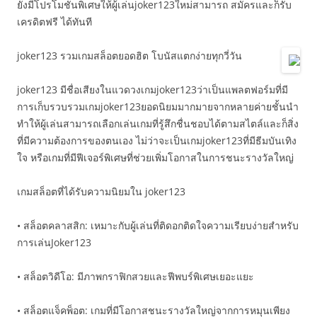
ยังมีโปรโมชั่นพิเศษให้ผู้เล่นjoker123ใหม่สามารถ สมัครและก็รับ
เครดิตฟรี ได้ทันที
joker123 รวมเกมสล็อตยอดฮิต โบนัสแตกง่ายทุกวี่วัน
joker123 มีชื่อเสียงในแวดวงเกมjoker123ว่าเป็นแพลตฟอร์มที่มี
การเก็บรวบรวมเกมjoker123ยอดนิยมมากมายจากหลายค่ายชั้นนำ
ทำให้ผู้เล่นสามารถเลือกเล่นเกมที่รู้สึกชื่นชอบได้ตามสไตล์และก็สิ่ง
ที่มีความต้องการของตนเอง ไม่ว่าจะเป็นเกมjoker123ที่มีธีมบันเทิง
ใจ หรือเกมที่มีฟีเจอร์พิเศษที่ช่วยเพิ่มโอกาสในการชนะรางวัลใหญ่
เกมสล็อตที่ได้รับความนิยมใน joker123
• สล็อตคลาสสิก: เหมาะกับผู้เล่นที่ติดอกติดใจความเรียบง่ายสำหรับ
การเล่นJoker123
• สล็อตวิดีโอ: มีภาพกราฟิกสวยและฟีพบร์พิเศษเยอะแยะ
• สล็อตแจ็คพ็อต: เกมที่มีโอกาสชนะรางวัลใหญ่จากการหมุนเพียง