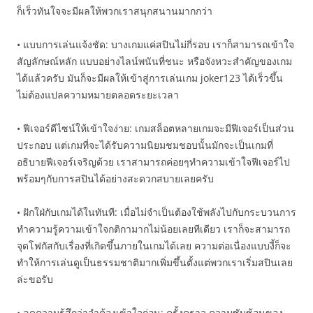
ก็เร็วทันใจจะมีผลให้พวกเราสนุกสนานมากกว่า
• แบบการเล่นแจ้งชัด: บางเกมแค่สปินไม่กี่รอบ เราก็สามารถเข้าใจ
สัญลักษณ์หลัก แบบอย่างไลน์พนันที่ชนะ หรือจังหวะสำคัญของเกม
ได้แล้วครับ มันก็จะมีผลให้เข้าสู่การเล่นเกม joker123 ได้เร็วขึ้น
ไม่ต้องแปลความหมายตลอดระยะเวลา
• ฟีเจอร์ดีไซน์ให้เข้าใจง่าย: เกมสล็อตหลายเกมจะมีฟีเจอร์เป็นส่วน
ประกอบ แต่เกมที่จะได้รับความนิยมชมชอบนั้นมักจะเป็นเกมที่
อธิบายฟีเจอร์เจริญด้วย เราสามารถค่อยๆทำความเข้าใจฟีเจอร์ไป
พร้อมๆกับการสปินได้อย่างสะดวกสบายเลยครับ
• ฝักใฝ่กับเกมได้ในทันที: เมื่อไม่จำเป็นต้องใช้พลังไปกับกระบวนการ
ทำความรู้ความเข้าใจกติกามากไม่น้อยเลยทีเดียว เราก็จะสามารถ
จุดโฟกัสกับเรื่องที่เกิดขึ้นภายในเกมได้เลย ความต่อเนื่องแบบงี้ก็จะ
ทำให้การเล่นดูเป็นธรรมชาติมากเพิ่มขึ้นตั้งแต่พวกเราเริ่มสปินเลย
ล่ะขอรับ
• ลดความรู้สึกว่าจำต้องเข้าใจก่อน: ครั้งคราว ความซับซ้อนของ