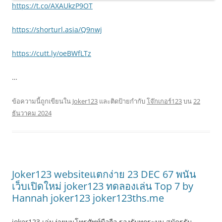
https://t.co/AXAUkzP9OT
https://shorturl.asia/Q9nwj
https://cutt.ly/oeBWfLTz
…
ข้อความนี้ถูกเขียนใน
Joker123
และติดป้ายกำกับ
โจ๊กเกอร์123
บน
22
ธันวาคม 2024
Joker123 websiteแตกง่าย 23 DEC 67 พนัน
เว็บเปิดใหม่ joker123 ทดลองเล่น Top 7 by
Hannah joker123 joker123ths.me
joker123 เล่นง่ายบนโทรศัพท์มือถือ รองรับทุกระบบ สมัครรับ