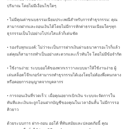
ปริมาณ โดยไม่มีเงื่อนไขใดๆ
• ไม่มีคุณค่าขนบธรรมเนียมประเพณีสำหรับการทำธุรกรรม: คุณ
สามารถฝากและถอนเงินได้โดยไม่มีการหักค่าธรรมเนียมใดๆทุก
ธุรกรรมเป็นไปอย่างโปร่งใสแล้วก็เด่นชัด
• รองรับทุกแบงค์: ไม่ว่าจะเป็นการฝากเงินผ่านธนาคารอะไรก็แล้ว
แต่คุณก็สามารถทำเป็นอย่างสะดวกและเร็วทันใจ โดยไม่มีข้อจำกัด
• ใช้งานง่าย: ระบบออโต้ของพวกเราวางแบบมาให้ใช้งานง่าย ผู้
เล่นสล็อตโจ๊กเกอร์สามารถทำธุรกรรมได้เองโดยไม่ต้องพึ่งคนกลาง
หรือคอยการอนุญาตจากบุคลากร
• การถอนเงินที่รวดเร็ว: เมื่อคุณอยากเบิกเงิน ระบบจะจัดการใน
ทันทีและเงินจะถูกโอนฝากบัญชีของคุณในเวลาอันสั้น ไม่มีการรอ
คิวยาว
ด้วยระบบการ ฝาก-ถอน ออโต้ ที่ทันสมัยและปลอดภัยนี้ คุณ