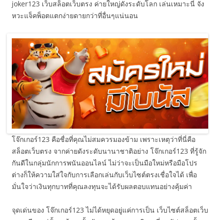
joker123 เว็บสล็อตเว็บตรง ค่ายใหญ่ดังระดับโลก เล่นเหมาะนี่ จัง
หวะแจ็คพ็อตแตกง่ายดายกว่าที่อื่นๆแน่นอน
โจ๊กเกอร์123 คือชื่อที่คุณไม่สมควรมองข้าม เพราะเหตุว่าที่นี่คือ
สล็อตเว็บตรง จากค่ายดังระดับนานาชาติอย่าง โจ๊กเกอร์123 ที่รู้จัก
กันดีในกลุ่มนักการพนันออนไลน์ ไม่ว่าจะเป็นมือใหม่หรือมือโปร
ต่างก็ให้ความใส่ใจกับการเลือกเล่นกับเว็บไซต์ตรงเชื่อใจได้ เพื่อ
มั่นใจว่าเงินทุกบาทที่คุณลงทุนจะได้รับผลตอบแทนอย่างคุ้มค่า
จุดเด่นของ โจ๊กเกอร์123 ไม่ได้หยุดอยู่แค่การเป็น เว็บไซต์สล็อตเว็บ