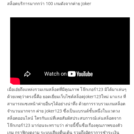
สล็อตบริการมากกว่า 100 เกมดังจากค่าย Joker
เมื่อเอ๋ยถึงแหล่งรวมเกมสล็อตที่มีคุณภาพ โจ๊กเกอร์123 มิได้มาเล่นๆ
ด้วยเหตุว่าตรงนี้คือ ยอดเยี่ยมเว็บไซต์สล็อตjoker123ใหม่ มาแรง ที่
สามารถแซงหน้าค่ายอื่นๆได้อย่างน่าทึ่ง ด้วยการรวบรวมเกมสล็อต
จำนวนมากจาก ค่าย joker123 ซึ่งเป็นแบรนด์ชั้นหนึ่งในแวดวง
สล็อตออนไลน์ ใครกันแน่ที่เคยสัมผัสประสบการณ์เล่นสล็อตจาก
โจ๊กเกอร์123 มาก่อนจะทราบว่า ค่ายนี้ขึ้นชื่อเรื่องคุณภาพของตัว
เกม กราฟิกงดงาม ระบบเสียงตื่นเต้น รวมถึงอัตราการชำระเงิน