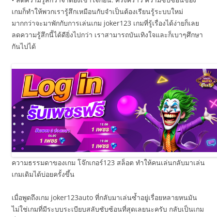
เกมก็ทำให้พวกเรารู้สึกเหมือนกับจำเป็นต้องเรียนรู้ระบบใหม่
มากกว่าจะมาพักกับการเล่นเกม joker123 เกมที่รู้เรื่องได้ง่ายก็เลย
ลดความรู้สึกนี้ได้ดียิ่งไปกว่า เราสามารถบันเทิงใจและก็เบาๆศึกษา
กันไปได้
ความธรรมดาของเกม โจ๊กเกอร์123 สล็อต ทำให้คนเล่นกลับมาเล่น
เกมเดิมได้บ่อยครั้งขึ้น
เมื่อพูดถึงเกม joker123auto ที่กลับมาเล่นซ้ำอยู่เรื่อยหลายหนมัน
ไม่ใช่เกมที่มีระบบระเบียบสลับซับซ้อนที่สุดเลยนะครับ กลับเป็นเกม