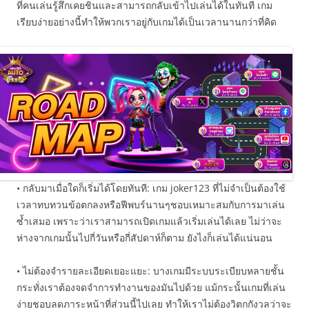
ที่คนเล่นรู้สึกเคยชินและสามารถกลับเข้าไปเล่นได้ในทันที เกม
เรียบง่ายอย่างนี้ทำให้พวกเราอยู่กับเกมได้เป็นเวลานานกว่าที่คิด
• กลับมาเมื่อใดก็เริ่มได้โดยทันที: เกม joker123 ที่ไม่จำเป็นต้องใช้
เวลาทบทวนข้อตกลงหรือฟีพบร์นานๆชอบเหมาะสมกับการมาเล่น
ซ้ำเสมอ เพราะว่าเราสามารถเปิดเกมแล้วเริ่มเล่นได้เลย ไม่ว่าจะ
ห่างจากเกมนั้นไปกี่วันหรือกี่สัปดาห์ก็ตาม ยังไงก็เล่นได้แน่นอน
• ไม่ต้องจำรายละเอียดเยอะแยะ: บางเกมมีระบบระเบียบหลายชั้น
กระทั่งเราต้องจดจำการทำงานของมันไปด้วย แม้กระนั้นเกมที่เล่น
ง่ายชอบลดภาระหน้าที่ส่วนนี้ไปเลย ทำให้เราไม่ต้องวิตกกังวลว่าจะ