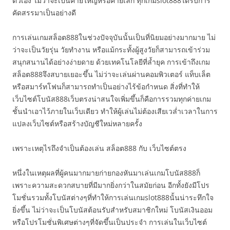
ตัวเอง ไม่ว่าจะเป็นค่ายใหญ่หรือค่ายเล็ก ทุกเกมslot888ได้รับการ
คัดสรรมาเป็นอย่างดี
การเล่นเกมสล็อต888ในช่วงปัจจุบันนั้นเป็นที่นิยมอย่างมากมาย ไม่
ว่าจะเป็นวัยรุ่น วัยทำงาน หรือแม้กระทั้งผู้สูงวัยก็สามารถเข้าร่วม
สนุกสนานได้อย่างง่ายดาย ด้วยเทคโนโลยีที่ล้ำยุค การเข้าถึงเกม
สล็อต888จึงสบายเยอะขึ้น ไม่ว่าจะเล่นผ่านคอมพิวเตอร์ แท็บเล็ต
หรือสมาร์ทโฟนก็สามารถทำเป็นอย่างไร้ข้อกำหนด สิ่งที่ทำให้
เว็บไซต์โบนัส888เว็บตรงน่าสนใจเพิ่มขึ้นก็คือการรวมทุกค่ายเกม
ชั้นนำเอาไว้ภายในเว็บเดียว ทำให้ผู้เล่นไม่ต้องเสียเวล่ำเวลาในการ
แปลงเว็บไซต์หรือสร้างบัญชีใหม่หลายครั้ง
เพราะเหตุไรถึงจำเป็นต้องเล่น สล็อต888 กับ เว็บไซต์ตรง
หนึ่งในเหตุผลที่ผู้คนมากมายก่ายกองหันมาเล่นเกมโบนัส888ก็
เพราะความสะดวกสบายที่มีมากยิ่งกว่าในสมัยก่อน อีกทั้งยังมีโปร
โมชั่นรวมทั้งโบนัสต่างๆที่ทำให้การเล่นเกมslot888นั้นน่าระทึกใจ
ยิ่งขึ้น ไม่ว่าจะเป็นโบนัสต้อนรับสำหรับสมาชิกใหม่ โบนัสเงินออม
หรือโปรโมชั่นพิเศษต่างๆที่จัดขึ้นเป็นประจำ การเล่นในเว็บไซต์