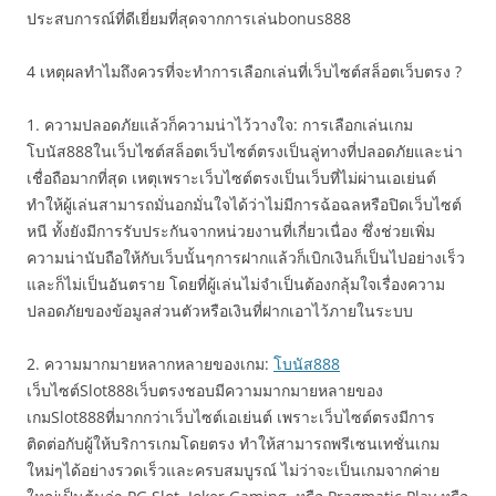
ประสบการณ์ที่ดีเยี่ยมที่สุดจากการเล่นbonus888
4 เหตุผลทำไมถึงควรที่จะทำการเลือกเล่นที่เว็บไซต์สล็อตเว็บตรง ?
1. ความปลอดภัยแล้วก็ความน่าไว้วางใจ: การเลือกเล่นเกม
โบนัส888ในเว็บไซต์สล็อตเว็บไซต์ตรงเป็นลู่ทางที่ปลอดภัยและน่า
เชื่อถือมากที่สุด เหตุเพราะเว็บไซต์ตรงเป็นเว็บที่ไม่ผ่านเอเย่นต์
ทำให้ผู้เล่นสามารถมั่นอกมั่นใจได้ว่าไม่มีการฉ้อฉลหรือปิดเว็บไซต์
หนี ทั้งยังมีการรับประกันจากหน่วยงานที่เกี่ยวเนื่อง ซึ่งช่วยเพิ่ม
ความน่านับถือให้กับเว็บนั้นๆการฝากแล้วก็เบิกเงินก็เป็นไปอย่างเร็ว
และก็ไม่เป็นอันตราย โดยที่ผู้เล่นไม่จำเป็นต้องกลุ้มใจเรื่องความ
ปลอดภัยของข้อมูลส่วนตัวหรือเงินที่ฝากเอาไว้ภายในระบบ
2. ความมากมายหลากหลายของเกม:
โบนัส888
เว็บไซต์Slot888เว็บตรงชอบมีความมากมายหลายของ
เกมSlot888ที่มากกว่าเว็บไซต์เอเย่นต์ เพราะเว็บไซต์ตรงมีการ
ติดต่อกับผู้ให้บริการเกมโดยตรง ทำให้สามารถพรีเซนเทชั่นเกม
ใหม่ๆได้อย่างรวดเร็วและครบสมบูรณ์ ไม่ว่าจะเป็นเกมจากค่าย