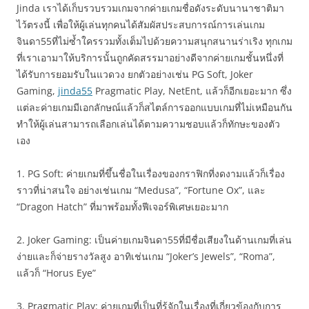
Jinda เราได้เก็บรวบรวมเกมจากค่ายเกมชื่อดังระดับนานาชาติมา
ไว้ตรงนี้ เพื่อให้ผู้เล่นทุกคนได้สัมผัสประสบการณ์การเล่นเกม
จินดา55ที่ไม่ซ้ำใครรวมทั้งเต็มไปด้วยความสนุกสนานร่าเริง ทุกเกม
ที่เราเอามาให้บริการนั้นถูกคัดสรรมาอย่างดีจากค่ายเกมชั้นหนึ่งที่
ได้รับการยอมรับในแวดวง ยกตัวอย่างเช่น PG Soft, Joker
Gaming,
jinda55
Pragmatic Play, NetEnt, แล้วก็อีกเยอะมาก ซึ่ง
แต่ละค่ายเกมมีเอกลักษณ์แล้วก็สไตล์การออกแบบเกมที่ไม่เหมือนกัน
ทำให้ผู้เล่นสามารถเลือกเล่นได้ตามความชอบแล้วก็ทักษะของตัว
เอง
1. PG Soft: ค่ายเกมที่ขึ้นชื่อในเรื่องของกราฟิกที่งดงามแล้วก็เรื่อง
ราวที่น่าสนใจ อย่างเช่นเกม “Medusa”, “Fortune Ox”, และ
“Dragon Hatch” ที่มาพร้อมทั้งฟีเจอร์พิเศษเยอะมาก
2. Joker Gaming: เป็นค่ายเกมจินดา55ที่มีชื่อเสียงในด้านเกมที่เล่น
ง่ายและก็จ่ายรางวัลสูง อาทิเช่นเกม “Joker’s Jewels”, “Roma”,
แล้วก็ “Horus Eye”
3. Pragmatic Play: ค่ายเกมที่เป็นที่รู้จักในเรื่องที่เกี่ยวข้องกับการ