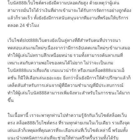
โบนัส888เว็บไซต์ตรงยังมีความปลอดภัยสูง ด้วยเหตุว่าผู้เล่น
สามารถมั่นใจได้ว่าเงินที่ฝากเข้ามาจะได้รับการจัดการอย่างถูกต้อง
แล้วก็รวดเร็ว ทั้งยังยังมีการสนับสนุนจากทีมงานที่พร้อมให้บริการ
ตลอด 24 ชั่วโมง
เว็บไซต์slot888เว็บตรงยังเป็นลู่ทางที่ดีสำหรับคนที่ปรารถนา
ทดสอบเล่นเกมใหม่ๆเนื่องจากว่ามีการอัปเดตเกมใหม่ๆเข้ามาเสมอ
ทำให้ผู้เล่นไม่ทราบสึกเหนื่อยหน่าย รวมทั้งสามารถค้นหาเกมที่
เหมาะสมกับความพอใจของตนได้ไม่ยาก ไม่ว่าจะเป็นเกม
โบนัส888แนวเสี่ยงภัย เกมแนวน่ารัก หรือเกมสล็อต888แนวแอ็
คชั่น ก็มีให้เลือกเล่นเยอะแยะ ยิ่งกว่านั้นยังมีการให้คำปรึกษาแล้วก็
เคล็ดลับสำหรับการเล่นจากผู้ที่มีความชำนาญที่มีประสบการณ์
ทำให้ผู้เล่นโบนัส888สามารถเพิ่มจังหวะสำหรับในการชนะได้มาก
ขึ้น
ในเนื้อหานี้ เราจะพาทุกท่านไปทำความรู้จักกับเว็บไซต์สล็อตเว็บ
ตรง สล็อต888เว็บไซต์ตรง ที่รวมทุกค่ายเกมในเว็บเดียว รวมถึงจุด
เด่นแล้วก็เหตุผลที่คุณควรที่จะเลือกเล่นที่เว็บไซต์เหล่านี้ พร้อมทั้ง
แนะนำเทคนิคการเล่นที่จะช่วยให้ท่านครึกครื้นรวมทั้งได้รับ