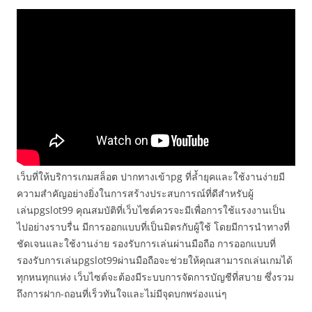
เว็บที่ให้บริการเกมสล็อต ปากทางเข้าpg ที่ล้ำยุคและใช้งานง่ายมี
ความสำคัญอย่างยิ่งในการสร้างประสบการณ์ที่ดีสำหรับผู้
เล่นpgslot99 คุณสมบัติที่เว็บไซต์ควรจะมีเพื่อการใช้แรงงานเป็น
ไปอย่างราบรื่น มีการออกแบบที่เป็นมิตรกับผู้ใช้ โดยมีการนำทางที่
ชัดเจนและใช้งานง่าย รองรับการเล่นผ่านมือถือ การออกแบบที่
รองรับการเล่นpgslot99ผ่านมือถือจะช่วยให้คุณสามารถเล่นเกมได้
ทุกหนทุกแห่ง เว็บไซต์จะต้องมีระบบการจัดการบัญชีที่สบาย ซึ่งรวม
ถึงการฝาก-ถอนที่เร็วทันใจและไม่มีจุดบกพร่องแน่ๆ