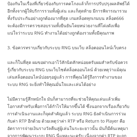
ป้องกันในเรื่องที่เกี่ยวข้องกับการคดโกงแล้วก็การปรับปรุงผลลัพธ์ได้
อีกทั้งจากผู้ให้บริการรวมทั้งผู้เล่น และก็สุดท้าย มีการพิจารณารวม
ทั้งรับประกันอย่างถูกต้องมากที่สุด เกมสล็อตทุกเกมบน สล็อต666
จะต้องมีการตรวขสอบรวมทั้งยืนยันโดยหน่วยงานที่โด่งดังเพื่อ
แน่ใจว่าระบบ RNG ทำงานได้อย่างถูกต้องรวมทั้งมีคุณภาพ
3. ข้อควรทราบเกี่ยวกับระบบ RNG บนเว็บ สล็อตออนไลน์เว็บตรง
และก็ในที่สุด ผมขอฝากเอาไว้สักนิดสักหน่อยครับผมสำหรับข้อควร
รู้เกี่ยวกับระบบ RNG บนเว็บไซต์สล็อตออนไลน์ ด้วยเหตุว่าแม้คุณ
เล่นสล็อตออนไลน์บ่อยๆอยู่แล้ว การที่คุณได้รู้ถึงการทำงานของ
ระบบ RNG จะยิ่งทำให้คุณมั่นใจและเล่นได้อย่าง
ไม่มีความรู้สึกหนักใจ มันก็สามารถที่จะช่วยให้คุณเล่นแล้วเพิ่ม
โอกาสสำหรับเพื่อการได้กำไรให้มากขึ้นได้ ซึ่งนอกจากเรื่องเกี่ยวกับ
การดำเนินงานและก็จุดสำคัญแล้ว ระบบ RNG ยังดำเนินการร่วม
กับค่า RTP อีกด้วย ด้วยเหตุว่าค่า RTP หรือ Return to Player คือ
อัตราการจ่ายเงินรางวัลคืนสู่ผู้เล่นในระยะยาวนั้น มันก็มีต้นเหตุมา
จากการพัฒนาระบบ RNG นี่แหละนะครับ เนื่องจากค่า RTP จะถูก