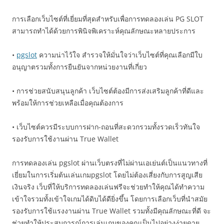
การเลือกเว็บไซต์ที่เยี่ยมที่สุดสำหรับเพื่อการทดลองเล่น PG SLOT
สามารถทำได้ด้วยการพินิจพิเคราะห์คุณลักษณะหลายประการ
•
pgslot
ความน่าไว้ใจ สำรวจให้มั่นใจว่าเว็บไซต์ที่คุณเลือกมีใบ
อนุญาตรวมทั้งการยืนยันจากหน่วยงานที่เกี่ยว
• การช่วยสนับสนุนลูกค้า เว็บไซต์ต้องมีการส่งเสริมลูกค้าที่ดีและ
พร้อมให้การช่วยเหลือเมื่อคุณต้องการ
• เว็บไซต์ควรมีระบบการฝาก-ถอนที่สะดวกรวมทั้งรวดเร็วทันใจ
รองรับการใช้งานผ่าน True Wallet
การทดลองเล่น pgslot ผ่านเว็บตรงที่ไม่ผ่านเอเย่นต์เป็นแนวทางที่
เยี่ยมในการเริ่มต้นเล่นเกมpgslot โดยไม่ต้องเสี่ยงกับการสูญเสีย
เงินจริง เว็บที่ให้บริการทดลองเล่นฟรีจะช่วยทำให้คุณได้ทำความ
เข้าใจรวมทั้งเข้าใจเกมได้ดิบได้ดียิ่งขึ้น โดยการเลือกเว็บที่นำสมัย
รองรับการใช้แรงงานผ่าน True Wallet รวมทั้งมีคุณลักษณะที่ดี จะ
ช่วยทำให้ประสบการณ์การเล่นเกมของคุณเป็นไปอย่างง่ายดาย