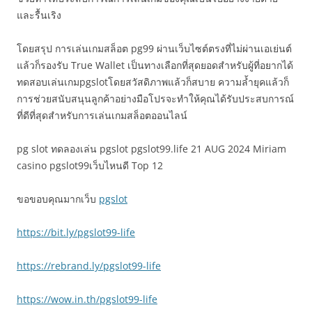
และรื้นเริง
โดยสรุป การเล่นเกมสล็อต pg99 ผ่านเว็บไซต์ตรงที่ไม่ผ่านเอเย่นต์
แล้วก็รองรับ True Wallet เป็นทางเลือกที่สุดยอดสำหรับผู้ที่อยากได้
ทดสอบเล่นเกมpgslotโดยสวัสดิภาพแล้วก็สบาย ความล้ำยุคแล้วก็
การช่วยสนับสนุนลูกค้าอย่างมือโปรจะทำให้คุณได้รับประสบการณ์
ที่ดีที่สุดสำหรับการเล่นเกมสล็อตออนไลน์
pg slot ทดลองเล่น pgslot pgslot99.life 21 AUG 2024 Miriam
casino pgslot99เว็บไหนดี Top 12
ขอขอบคุณมากเว็บ
pgslot
https://bit.ly/pgslot99-life
https://rebrand.ly/pgslot99-life
https://wow.in.th/pgslot99-life