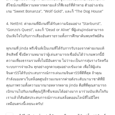
ดีไซน์เกมที่มีความหลากหลายแล้วก็ฟีเจอร์ที่ท้าทาย ตัวอย่างเช่น
เกม “Sweet Bonanza”, “Wolf Gold”, และก็ “The Dog House”
4. NetEnt: ค่ายเกมที่มีเกมที่ได้รับความนิยมอย่าง “Starburst”,
“Gonzo’s Quest”, และก็ “Dead or Alive” ที่ผู้เล่นjindaสามารถ
บันเทิงใจไปกับการเสี่ยงอันตรายรวมทั้งการศึกษาค้นพบทรัพย์สิน
ทุกเกมที่ jinda พรีเซ็นท์เป็นเกมที่ได้รับการรับรองจากค่ายเกมแท้
ลิขสิทธิ์ ซึ่งมีความหมายว่าผู้เล่นสามารถเชื่อมั่นได้ว่าเกมพวกนี้มี
ความเที่ยงธรรมรวมทั้งไม่มีอันตราย ไม่ว่าจะเป็นการสุ่มรางวัลหรือ
ระบบการจ่ายเงิน ทุกอย่างถูกควบคุมอย่างเข้มงวด เพื่อให้ผู้เล่น
จินดา55ได้รับประสบการณ์การเล่นเกมจินดา55ที่ดีที่สุด ถ้าคุณ
กำลังมองหาเว็บสล็อตศูนย์รวมเกมจากค่ายดังระดับนานาชาติที่มี
คุณภาพรวมทั้งความมากมายหลากหลาย jinda คือที่ที่คุณสามารถ
เบิกบานไปกับเกมที่คุณรู้สึกชื่นชอบได้อย่างมาก มาร่วมบันเทิงใจกับ
เราแล้วก็สัมผัสประสบการณ์การเล่นสล็อตออนไลน์ที่ไม่มีใคร
เหมือนตรงนี้เลยนะครับ!