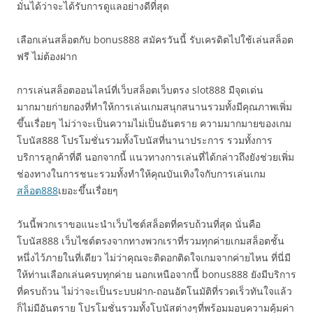
มั่นได้ว่าจะได้รับการดูแลอย่างดีที่สุด
เลือกเล่นสล็อตกับ bonus888 สมัครวันนี้ รับเครดิตไปใช้เล่นสล็อต
ฟรี ไม่ต้องฝาก
การเล่นสล็อตออนไลน์ที่เว็บสล็อตเว็บตรง slot888 มีจุดเด่น
มากมายก่ายกองที่ทำให้การเล่นเกมสนุกสนานรวมทั้งมีคุณภาพเพิ่ม
ขึ้นเรื่อยๆ ไม่ว่าจะเป็นความไม่เป็นอันตราย ความมากมายของเกม
โบนัส888 โปรโมชั่นรวมทั้งโบนัสที่นานาประการ รวมทั้งการ
บริการลูกค้าที่ดี นอกจากนี้ แนวทางการเล่นที่ได้กล่าวถึงยังช่วยเพิ่ม
ช่องทางในการชนะรวมทั้งทำให้คุณบันเทิงใจกับการเล่นเกม
สล็อต888
เยอะขึ้นเรื่อยๆ
วันนี้พวกเราขอแนะนำเว็บไซต์สล็อตที่ครบถ้วนที่สุด นั่นคือ
โบนัส888 เว็บไซต์ตรงจากทางพวกเราที่รวมทุกค่ายเกมสล็อตชั้น
หนึ่งไว้ภายในที่เดียว ไม่ว่าคุณจะติดอกติดใจเกมจากค่ายไหน ที่นี่มี
ให้ท่านเลือกเล่นครบทุกค่าย นอกเหนือจากนี้ bonus888 ยังมีบริการ
ที่ครบถ้วน ไม่ว่าจะเป็นระบบฝาก-ถอนอัตโนมัติที่รวดเร็วทันใจแล้ว
ก็ไม่มีอันตราย โปรโมชั่นรวมทั้งโบนัสต่างๆที่พร้อมมอบความคุ้มค่า