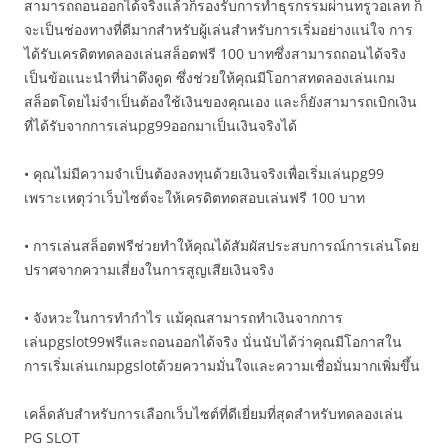
สามารถถอนออกได้จริงแล้วก็รองรับการทำธุรกรรมผ่านทรูวอเลท ก็
จะเป็นช่องทางที่ดีมากสำหรับผู้เล่นสำหรับการเริ่มอย่างแน่ใจ การ
ได้รับเครดิตทดลองเล่นสล็อตฟรี 100 บาทซึ่งสามารถถอนได้จริง
เป็นข้อแนะนำที่น่าดึงดูด ซึ่งช่วยให้คุณมีโอกาสทดลองเล่นเกม
สล็อตโดยไม่จำเป็นต้องใช้เงินของคุณเอง และก็ยังสามารถเบิกเงิน
ที่ได้รับจากการเล่นpg99ออกมาเป็นเงินจริงได้
• คุณไม่มีความจำเป็นต้องลงทุนด้วยเงินจริงเพื่อเริ่มเล่นpg99
เพราะเหตุว่าเว็บไซต์จะให้เครดิตทดสอบเล่นฟรี 100 บาท
• การเล่นสล็อตฟรีช่วยทำให้คุณได้สัมผัสประสบการณ์การเล่นโดย
ปราศจากความเสี่ยงในการสูญเสียเงินจริง
• จังหวะในการทำกำไร แม้คุณสามารถทำเงินจากการ
เล่นpgslot99ฟรีและถอนออกได้จริง นั่นนับได้ว่าคุณมีโอกาสใน
การเริ่มเล่นเกมpgslotด้วยความมั่นใจและความเชื่อมั่นมากเพิ่มขึ้น
เคล็ดลับสำหรับการเลือกเว็บไซต์ที่ดีเยี่ยมที่สุดสำหรับทดลองเล่น
PG SLOT