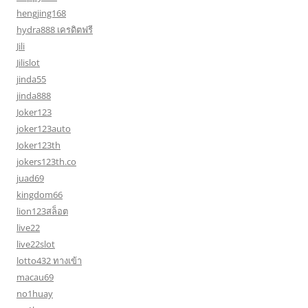
hengjing168
hydra888 เครดิตฟรี
Jili
Jilislot
jinda55
jinda888
Joker123
joker123auto
Joker123th
jokers123th.co
juad69
kingdom66
lion123สล็อต
live22
live22slot
lotto432 ทางเข้า
macau69
no1huay