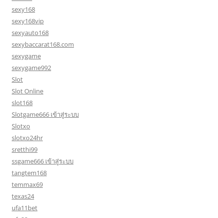
sexy168
sexy168vip
sexyauto168
sexybaccarat168.com
sexygame
sexygame992
Slot
Slot Online
slot168
Slotgame666 เข้าสู่ระบบ
Slotxo
slotxo24hr
sretthi99
ssgame666 เข้าสู่ระบบ
tangtem168
temmax69
texas24
ufa11bet