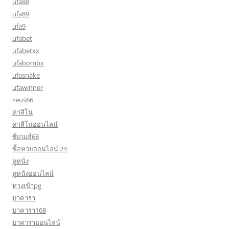
ufa88
ufa89
ufa9
ufabet
ufabetxx
ufabombx
ufasnake
ufawinner
zeus66
คาสิโน
คาสิโนออนไลน์
ซีเกมส์68
ซื้อหวยออนไลน์ 24
ดูหนัง
ดูหนังออนไลน์
ทางเข้าpg
บาคาร่า
บาคาร่า168
บาคาร่าออนไลน์