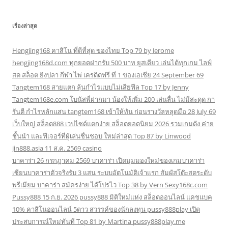
เรื่องล่าสุด
Hengjing168 คาสิโน ที่ดีที่สุด ของไทย Top 79 by Jerome
hengjing168d.com ทุกยอดฝากรับ 500 บาท ยูสเดียว เล่นได้ทุกเกม ไลฟ์
สด สล็อต ยิงปลา กีฬา ไพ่ เครดิตฟรี ที่ 1 ของเอเชีย 24 September 69
Tangtem168 สายแตก ลุ้นกำไรแบบไม่เสียฟีล Top 17 by Jenny
Tangtem168e.com โบนัสพี่ฝากมา น้องให้เพิ่ม 200 เล่นลื่น ไม่มีสะดุด กา
รันตี กำไรหลักแสน tangtem168 เข้าให้ทัน ก่อนรางวัลหลุดมือ 28 July 69
เว็บใหญ่ สล็อต888 เวปไซต์แตกง่าย สล็อตยอดนิยม 2026 รวมเกมดัง ค่าย
ชั้นนำ และฟีเจอร์ที่ผู้เล่นชื่นชอบ ใหม่ล่าสุด Top 87 by Linwood
jin888.asia 11 ส.ค. 2569 casino
บาคาร่า 26 กรกฎาคม 2569 บาคาร่า เปิดมุมมองใหม่ของเกมบาคาร่า
เซียนบาคาร่าตัวจริงรับ 3 แสน ระบบอัตโนมัติเจ้าแรก สัมผัสโต๊ะสดระดับ
พรีเมียม บาคาร่า สมัครง่าย ได้โปรไว Top 38 by Vern Sexy168c.com
Pussy888 15 ก.ย. 2026 pussy888 มิติใหม่แห่ง สล็อตออนไลน์ แคชแบค
10% คาสิโนออนไลน์ 5ดาว สวรรค์ของนักลงทุน pussy888play เปิด
ประสบการณ์ใหม่ทันที Top 81 by Martina pussy888play.me