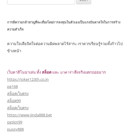
สำหรับ:
การมีความกล้าหาญที่จะเสี่ยงโดยการลงทุนในตัวเองเป็นแรงบันดาลใจในการสร้าง
ความสำเร็จ
ความใจเสียจิตใจต่อความผิดพลาดไร้สาระ เราควรเรียนรู้รวมทั้งก้าวไป
ข้างหน้า
เว็บคาสิโนน่าเล่น ทั้ง
สล็อต
และ
บาคาร่า
ตึงจริงแตกบ่อยมาก
https://joker123th.co.in
pg168
สล็อตเว็บตรง
สล็อต99
สล็อตเว็บตรง
https://www.jinda888.bet
pgslot99
pussy888