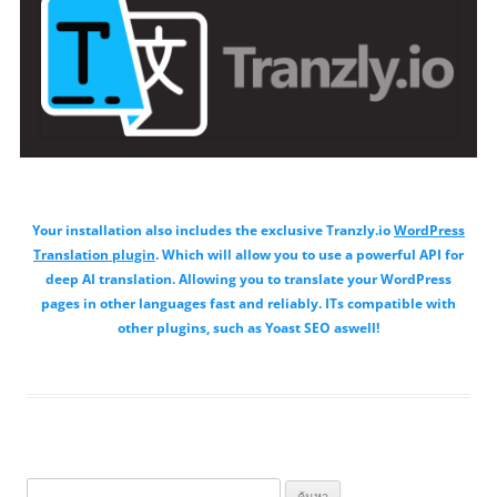
Your installation also includes the exclusive Tranzly.io
WordPress
Translation plugin
. Which will allow you to use a powerful API for
deep AI translation. Allowing you to translate your WordPress
pages in other languages fast and reliably. ITs compatible with
other plugins, such as Yoast SEO aswell!
ค้นหา