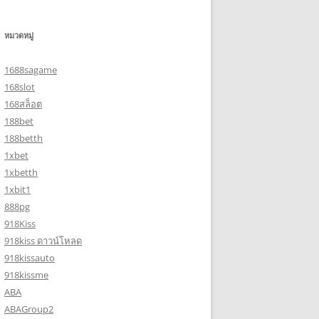
หมวดหมู่
1688sagame
168slot
168สล็อต
188bet
188betth
1xbet
1xbetth
1xbit1
888pg
918Kiss
918kiss ดาวน์โหลด
918kissauto
918kissme
ABA
ABAGroup2