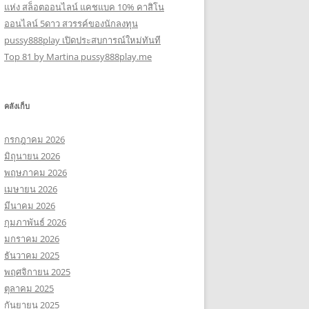
แห่ง สล็อตออนไลน์ แคชแบค 10% คาสิโน
ออนไลน์ 5ดาว สวรรค์ของนักลงทุน
pussy888play เปิดประสบการณ์ใหม่ทันที
Top 81 by Martina pussy888play.me
คลังเก็บ
กรกฎาคม 2026
มิถุนายน 2026
พฤษภาคม 2026
เมษายน 2026
มีนาคม 2026
กุมภาพันธ์ 2026
มกราคม 2026
ธันวาคม 2025
พฤศจิกายน 2025
ตุลาคม 2025
กันยายน 2025