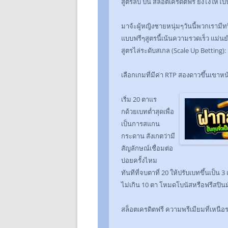
สูตรลับ ปั่น สล็อตเครดิตฟรี ยังไงให้โ
มาจ้ะผู้หญิงชายหนุ่มๆวันนี้พวกเรามีท
แบบฟรีๆสูตรนี้เน้นความรวดเร็ว แม่นยำ
สูตรไล่ระดับสเกล (Scale Up Betting):
เลือกเกมที่มีค่า RTP สองดาวขึ้นเขา
เริ่ม 20 ตาแร
กด้วยเบทต่ำสุดเพื่อ
เป็นการสแกน
กระดาน สังเกตว่ามี
สัญลักษณ์เชื่อมต่อ
บ่อยครั้งไหม
ทันทีที่จบตาที่ 20 ให้ปรับเบทขึ้นเป็น
ไม่เกิน 10 ตา โหมดโบนัสหรือฟรีสปิน
สล็อตเครดิตฟรี ความพรีเมียมที่เหนือ