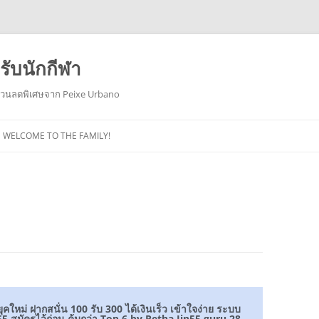
ำหรับนักกีฬา
ส่วนลดพิเศษจาก Peixe Urbano
ข้าม
ไป
WELCOME TO THE FAMILY!
ยัง
เนื้อหา
คใหม่ ฝากสนั่น 100 รับ 300 ได้เงินเร็ว เข้าใจง่าย ระบบ
55 สมัครไว้ก่อน คุ้มกว่า Top 6 by Retha Jin55.guru 28