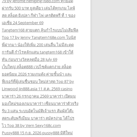
79 by Jerome hengjing168d.com ทุกยอด
ฝากรับ 500 บาท ยูสเดียว เล่นได้ทุกเกม ไลฟ์
สด สล็อต ยิงปลา กีฬา ไพ่ เครดิตฟรี ที่ 1 ของ
เอเชีย 24 September 69
Tangtem168 สายแตก ลุ้นกำไรแบบไม่เสียฟีล
Top 17 by Jenny Tangtem168e.com โบนัส
พี่ฝากมา น้องให้เพิ่ม 200 เล่นลื่น ไม่มีสะดุด
การันตี กำไรหลักแสน tangtem168 เข้าให้
ทัน ก่อนรางวัลหลุดมือ 28 July 69
เว็บใหญ่ สล็อต888 เวปไซต์แตกง่าย สล็อต
ยอดนิยม 2026 รวมเกมดัง ค่ายชั้นนำ และ
ฟีเจอร์ที่ผู้เล่นชื่นชอบ ใหม่ล่าสุด Top 87 by
Linwood jin888.asia 11 ส.ค. 2569 casino
บาคาร่า 26 กรกฎาคม 2569 บาคาร่า เปิดมุม
มองใหม่ของเกมบาคาร่า เซียนบาคาร่าตัวจริง
รับ 3 แสน ระบบอัตโนมัติเจ้าแรก สัมผัสโต๊ะ
สดระดับพรีเมียม บาคาร่า สมัครง่าย ได้โปร
ไว Top 38 by Vern Sexy168c.com
Pussy888 15 ก.ย. 2026 pussy888 มิติใหม่