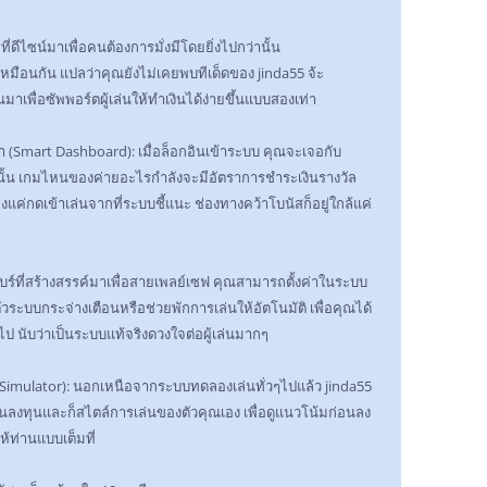
ี่ดีไซน์มาเพื่อคนต้องการมั่งมีโดยยิ่งไปกว่านั้น
เหมือนกัน แปลว่าคุณยังไม่เคยพบทีเด็ดของ jinda55 จ้ะ
้นมาเพื่อซัพพอร์ตผู้เล่นให้ทำเงินได้ง่ายขึ้นแบบสองเท่า
Smart Dashboard): เมื่อล็อกอินเข้าระบบ คุณจะเจอกับ
ทีนั้น เกมไหนของค่ายอะไรกำลังจะมีอัตราการชำระเงินรางวัล
ียงแค่กดเข้าเล่นจากที่ระบบชี้แนะ ช่องทางคว้าโบนัสก็อยู่ใกล้แค่
บร์ที่สร้างสรรค์มาเพื่อสายเพลย์เซฟ คุณสามารถตั้งค่าในระบบ
ุ ตัวระบบกระจ่างเตือนหรือช่วยพักการเล่นให้อัตโนมัติ เพื่อคุณได้
ป นับว่าเป็นระบบแท้จริงดวงใจต่อผู้เล่นมากๆ
e Simulator): นอกเหนือจากระบบทดลองเล่นทั่วๆไปแล้ว jinda55
นลงทุนและก็สไตล์การเล่นของตัวคุณเอง เพื่อดูแนวโน้มก่อนลง
ห้ท่านแบบเต็มที่