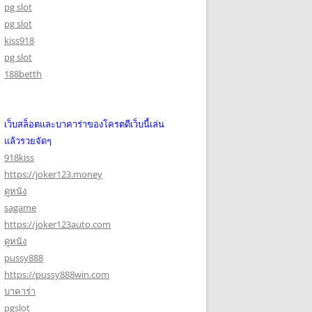
pg slot
pg slot
kiss918
pg slot
188betth
เว็บสล็อตและบาคาร่าของโครตดีเว็บนี้เล่น
แล้วรวยจัดๆ
918kiss
https://joker123.money
ดูหนัง
sagame
https://joker123auto.com
ดูหนัง
pussy888
https://pussy888win.com
บาคาร่า
pgslot