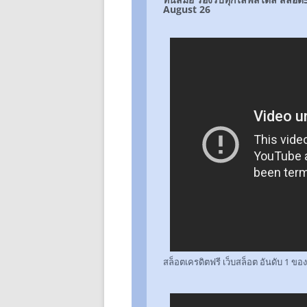
August 26
สล็อตเครดิตฟรี เว็บสล็อต อันดับ 1 