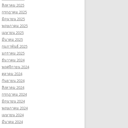
สิงหาคม 2025
กรกฎาคม 2025
มิถุนายน 2025
พฤษภาคม 2025
เมษายน 2025
มีนาคม 2025
กุมภาพันธ์ 2025
มกราคม 2025
ธันวาคม 2024
พฤศจิกายน 2024
ตุลาคม 2024
กันยายน 2024
สิงหาคม 2024
กรกฎาคม 2024
มิถุนายน 2024
พฤษภาคม 2024
เมษายน 2024
มีนาคม 2024