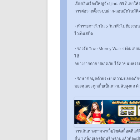
เรื่องเงินเรื่องใหญ่จ้ะ! jinda55 ก็เ
การต่อว่าดตั้งระบบฝาก-ถอนอัตโนมัติคว
• ทำรายการไวใน 5 วินาที: ไม่ต้องรอน
ไวเต็มสปีด
• รองรับ True Money Wallet เต็มแบบ
ได้
อย่างง่ายดาย ปลอดภัย ไร้ค่าขนบธรร
• รักษาข้อมูลด้วยระบบความปลอดภัยระด
ของคุณจะถูกเก็บเป็นความลับสูงสุด ด
การเดินทางตามหาเว็บไซต์สล็อตที่แท้จิต
ชั้น 1 สล็อตเครดิตฟรี พร้อมแล้วที่จะ