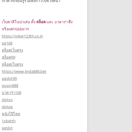
เราควรเรียนรู้รวมทั้งก้าวไปข้างหน้า
เว็บคาสิโนน่าเล่น ทั้ง
สล็อต
และ
บาคาร่า
ตึง
จริงแตกบ่อยมาก
https://joker123th.co.in
pg168
สล็อตเว็บตรง
สล็อต99
สล็อตเว็บตรง
https://www.jinda888.bet
pgslot99
pussy888
บาคาร่า168
slotxo
slotpg
หนังโป๊ไทย
1xbetth
pgslot