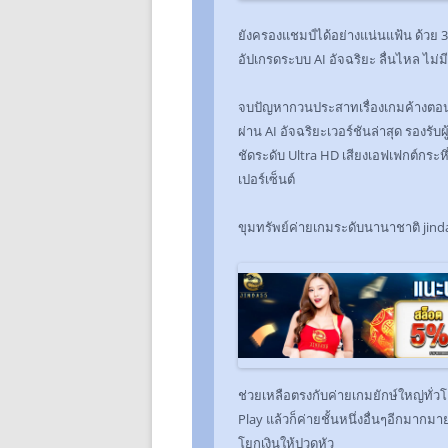
ยังครองแชมป์ได้อย่างแน่นแฟ้น ด้วย 3 
อัปเกรดระบบ AI อัจฉริยะ ลื่นไหล ไม่ม
จบปัญหากวนประสาทเรื่องเกมค้างตอนฟร
ผ่าน AI อัจฉริยะเวอร์ชันล่าสุด รองร
ชัดระดับ Ultra HD เสียงเอฟเฟกต์กระหึ
เปอร์เซ็นต์
ขุมทรัพย์ค่ายเกมระดับนานาชาติ jin
ช่วยเหลือตรงกับค่ายเกมยักษ์ใหญ่ทั่วโ
Play แล้วก็ค่ายชั้นหนึ่งอื่นๆอีกมาก
โยกเงินให้ปวดหัว