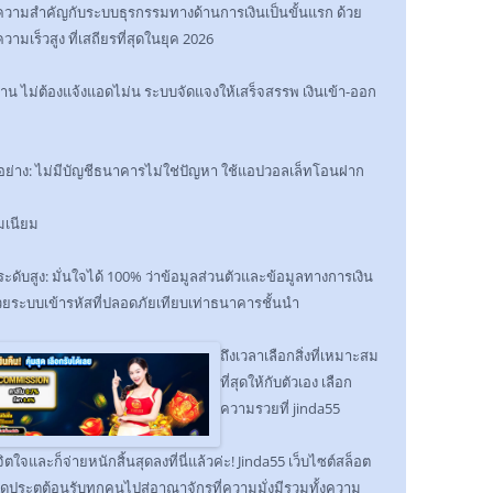
ลยให้ความสำคัญกับระบบธุรกรรมทางด้านการเงินเป็นขั้นแรก ด้วย
ามเร็วสูง ที่เสถียรที่สุดในยุค 2026
าน ไม่ต้องแจ้งแอดไม่น ระบบจัดแจงให้เสร็จสรรพ เงินเข้า-ออก
อย่าง: ไม่มีบัญชีธนาคารไม่ใช่ปัญหา ใช้แอปวอลเล็ทโอนฝาก
มเนียม
ับสูง: มั่นใจได้ 100% ว่าข้อมูลส่วนตัวและข้อมูลทางการเงิน
้วยระบบเข้ารหัสที่ปลอดภัยเทียบเท่าธนาคารชั้นนำ
ถึงเวลาเลือกสิ่งที่เหมาะสม
ที่สุดให้กับตัวเอง เลือก
ความรวยที่ jinda55
ใจและก็จ่ายหนักสิ้นสุดลงที่นี่แล้วค่ะ! Jinda55 เว็บไซต์สล็อต
เปิดประตูต้อนรับทุกคนไปสู่อาณาจักรที่ความมั่งมีรวมทั้งความ