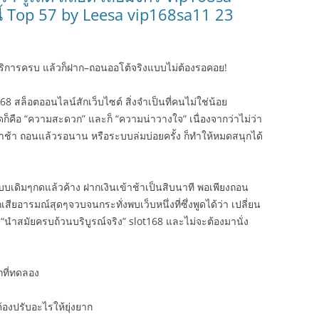
นนี้ Top 57 by Leesa vip168sa11 23
บริการครบ แล้วก็ฝาก–ถอนออโต้จริงแบบไม่ต้องรอคอย!
สล็อตออนไลน์สักเว็บไซต์ สิ่งจำเป็นที่คนไม่ใช่น้อย
ก็คือ “ความสะดวก” และก็ “ความน่าวางใจ” เนื่องจากว่าไม่ว่า
วเข้าช้า ถอนแล้วรอนาน หรือระบบล่มบ่อยครั้ง ก็ทำให้หมดสนุกได้
ะบบเดิมๆกดแล้วค้าง ฝากเงินเข้าช้าเป็นสิบนาที พอเพียงถอน
ยอารมณ์สุดๆจวบจนกระทั่งพบเว็บหนึ่งที่ซึ่งพูดได้ว่า เปลี่ยน
“นำสมัยครบถ้วนบริบูรณ์จริง” slot168 และไม่จะต้องมานั่ง
รกที่ทดลอง
้องปรับอะไรให้ยุ่งยาก