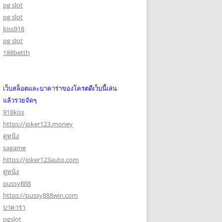
pg slot
pg slot
kiss918
pg slot
188betth
เว็บสล็อตและบาคาร่าของโครตดีเว็บนี้เล่น
แล้วรวยจัดๆ
918kiss
https://joker123.money
ดูหนัง
sagame
https://joker123auto.com
ดูหนัง
pussy888
https://pussy888win.com
บาคาร่า
pgslot