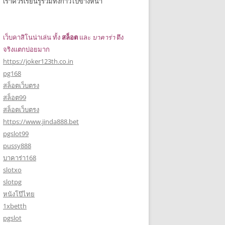
เราควรเรียนรู้รวมทั้งก้าวไปข้างหน้า
เว็บคาสิโนน่าเล่น ทั้ง
สล็อต
และ
บาคาร่า
ตึง
จริงแตกบ่อยมาก
https://joker123th.co.in
pg168
สล็อตเว็บตรง
สล็อต99
สล็อตเว็บตรง
https://www.jinda888.bet
pgslot99
pussy888
บาคาร่า168
slotxo
slotpg
หนังโป๊ไทย
1xbetth
pgslot