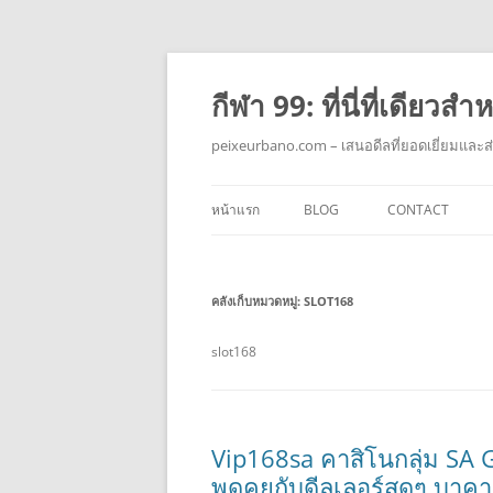
กีฬา 99: ที่นี่ที่เดียวส
peixeurbano.com – เสนอดีลที่ยอดเยี่ยมและ
หน้าแรก
BLOG
CONTACT
คลังเก็บหมวดหมู่:
SLOT168
slot168
Vip168sa คาสิโนกลุ่ม SA 
พูดคุยกับดีลเลอร์สดๆ บาคาร