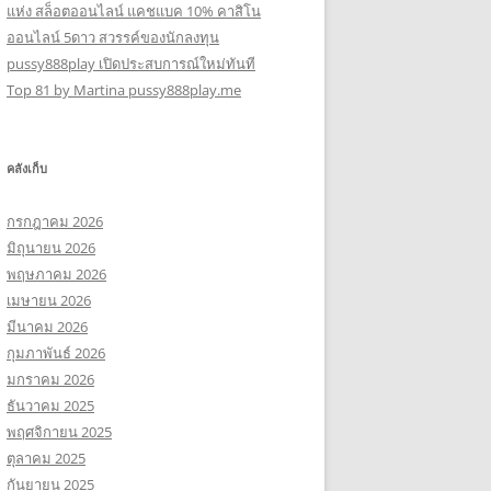
แห่ง สล็อตออนไลน์ แคชแบค 10% คาสิโน
ออนไลน์ 5ดาว สวรรค์ของนักลงทุน
pussy888play เปิดประสบการณ์ใหม่ทันที
Top 81 by Martina pussy888play.me
คลังเก็บ
กรกฎาคม 2026
มิถุนายน 2026
พฤษภาคม 2026
เมษายน 2026
มีนาคม 2026
กุมภาพันธ์ 2026
มกราคม 2026
ธันวาคม 2025
พฤศจิกายน 2025
ตุลาคม 2025
กันยายน 2025