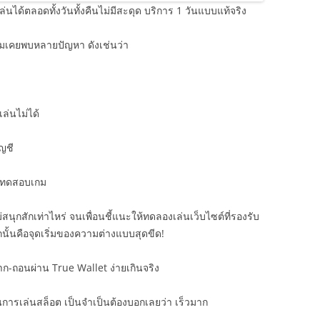
่นได้ตลอดทั้งวันทั้งคืนไม่มีสะดุด บริการ 1 วันแบบแท้จริง
 ผมเคยพบหลายปัญหา ดังเช่นว่า
ล่นไม่ได้
ญชี
ือทดสอบเกม
ุกสักเท่าไหร่ จนเพื่อนชี้แนะให้ทดลองเล่นเว็บไซต์ที่รองรับ
นั้นคือจุดเริ่มของความต่างแบบสุดขีด!
-ถอนผ่าน True Wallet ง่ายเกินจริง
ารเล่นสล็อต เป็นจำเป็นต้องบอกเลยว่า เร็วมาก