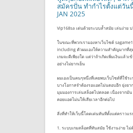
สมัครปั่น ทำกำไรตั้งแต่วั
JAN 2025
Vip168sa เด่นด้วยระบบล้ำสมัย เล่นง่าย 
ในขณะที่พวกเรามองหาเว็บไซต์ sagame168 
including ตัวผมเองให้ความสำคัญมากที่สุด
เกมจะดีเพียงใด แต่ว่าถ้าเกิดเพิ่มเงินแล้
อย่างไม่ยากเย็น
ผมเองเป็นคนๆหนึ่งที่เคยพบเว็บไซต์ที่ใช้ร
บางโอกาสจำต้องรอแอดไม่นตอบอีก ยุ่งยากเสี
มุมมองการเล่นสล็อตไปตลอด เนื่องจากมัน 
คอยแอดไม่นให้เสียเวลาอีกต่อไป
สิ่งที่ทำให้เว็บนี้โดดเด่นทันทีตั้งแต่คราวแ
1. ระบบเกมสล็อตที่ทันสมัย ใช้งานง่าย ไม่ต