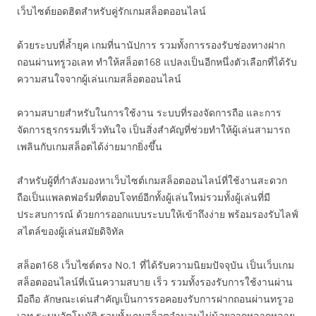
เว็บไซต์ยอดฮิตสำหรับคู่รักเกมสล็อตออนไลน์
ด้วยระบบที่ล้ำยุค เกมที่นานัปการ รวมทั้งการรองรับช่องทางฝาก
ถอนผ่านทรูวอเลท ทำให้สล็อต168 แปลงเป็นอีกหนึ่งตัวเลือกที่ได้รับ
ความสนใจจากผู้เล่นเกมสล็อตออนไลน์
ความสบายสำหรับในการใช้งาน ระบบที่รองจัดการถือ และการ
จัดการธุรกรรมที่เร็วทันใจ เป็นสิ่งสำคัญที่ช่วยทำให้ผู้เล่นสามารถ
เพลินกับเกมสล็อตได้ง่ายมากยิ่งขึ้น
สำหรับผู้ที่กำลังมองหาเว็บไซต์เกมสล็อตออนไลน์ที่ใช้งานสะดวก
ถือเป็นแพลตฟอร์มที่ตอบโจทย์อีกทั้งผู้เล่นใหม่รวมทั้งผู้เล่นที่มี
ประสบการณ์ ด้วยการออกแบบระบบให้เข้าถึงง่าย พร้อมรองรับไลฟ์
สไตล์ของผู้เล่นสมัยดิจิทัล
สล็อต168 เว็บไซต์ตรง No.1 ที่ได้รับความนิยมปัจจุบัน เป็นเว็บเกม
สล็อตออนไลน์ที่เน้นความสบาย เร็ว รวมทั้งรองรับการใช้งานผ่าน
มือถือ ลักษณะเด่นสำคัญเป็นการรอคอยงรับการฝากถอนผ่านทรูวอ
เลท ระบบอัตโนมัติ รวมทั้งเกมสล็อตจำนวนไม่น้อยจากหลากหลาย