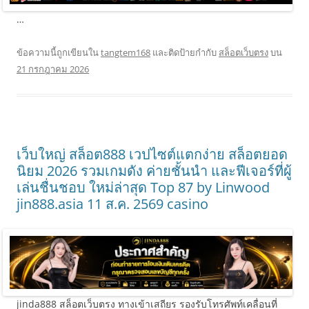
…
ข้อความนี้ถูกเขียนใน
tangtem168
และติดป้ายกำกับ
สล็อตเว็บตรง
บน
21 กรกฎาคม 2026
เว็บใหญ่ สล็อต888 เวปไซต์แตกง่าย สล็อตยอด
นิยม 2026 รวมเกมดัง ค่ายชั้นนำ และฟีเจอร์ที่ผู้
เล่นชื่นชอบ ใหม่ล่าสุด Top 87 by Linwood
jin888.asia 11 ส.ค. 2569 casino
jinda888 สล็อตเว็บตรง ทางเข้าเสถียร รองรับโทรศัพท์เคลื่อนที่