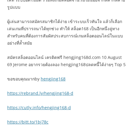
รูปแบบ
ผู้เล่นสามารถสมัครสมาชิกได้ง่าย เข้าระบบเร็วทันใจ แล้วก็เลือก
เล่นเกมที่ปรารถนาได้ทุกช่วง ทำให้ สล็อต168 เป็นอีกหนึ่งลู่ทาง
สำหรับคนที่ต้องการสัมผัสประสบการณ์เกมสล็อตออนไลน์ในแบบ
อย่างที่ล้ำสมัย
สมัครสล็อตออนไลน์ เครดิตฟรี hengjing168d.com 10 August
69 Jerome อยากรวยต้องลอง hengjing168ปลดหนี้ได้ง่ายๆ Top 5
ขอขอบคุณมากby
hengjing168
https://rebrand.ly/hengjing168-d
https://cutly.info/hengjing168-d
https://bitt.to/1bj78c