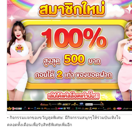
• กิจกรรมแจกของขวัญสุดพิเศษ: มีกิจกรรมสนุกๆให้ร่วมบันเทิงใจ
ตลอดทั้งเดือนเพื่อรับสิทธิพิเศษเพิ่มอีก