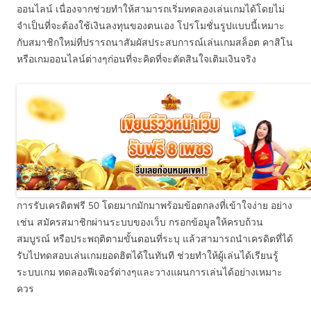
ออนไลน์ เนื่องจากช่วยทำให้สามารถเริ่มทดลองเล่นเกมได้โดยไม่
จำเป็นที่จะต้องใช้เงินลงทุนของตนเอง โปรโมชั่นรูปแบบนี้เหมาะ
กับสมาชิกใหม่ที่ปรารถนาสัมผัสประสบการณ์เล่นเกมสล็อต คาสิโน
หรือเกมออนไลน์ต่างๆก่อนที่จะคิดที่จะตัดสินใจเติมเงินจริง
การรับเครดิตฟรี 50 โดยมากมักมาพร้อมข้อตกลงที่เข้าใจง่าย อย่าง
เช่น สมัครสมาชิกผ่านระบบของเว็บ กรอกข้อมูลให้ครบถ้วน
สมบูรณ์ หรือประพฤติตามขั้นตอนที่ระบุ แล้วสามารถนำเครดิตที่ได้
รับไปทดสอบเล่นเกมยอดฮิตได้ในทันที ช่วยทำให้ผู้เล่นได้เรียนรู้
ระบบเกม ทดลองฟีเจอร์ต่างๆและวางแผนการเล่นได้อย่างเหมาะ
ควร