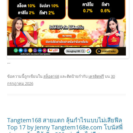
…
ข้อความนี้ถูกเขียนใน
สล็อต168
และติดป้ายกำกับ
เครดิตฟรี
บน
30
กรกฎาคม 2026
Tangtem168 สายแตก ลุ้นกำไรแบบไม่เสียฟีล
Top 17 by Jenny Tangtem168e.com โบนัสพี่