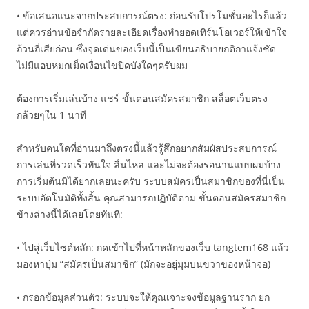
• ข้อเสนอแนะจากประสบการณ์ตรง: ก่อนรับโปรโมชั่นอะไรก็แล้ว
แต่ควรอ่านข้อจำกัดรายละเอียดเรื่องทำยอดเทิร์นโอเวอร์ให้เข้าใจ
ถ้วนถี่เสียก่อน ซึ่งจุดเด่นของเว็บนี้เป็นเขียนอธิบายกติกาแจ้งชัด
ไม่มีแอบหมกเม็ดเงื่อนไขปิดบังใดๆครับผม
ต้องการเริ่มเล่นบ้าง แชร์ ขั้นตอนสมัครสมาชิก สล็อตเว็บตรง
กล้วยๆใน 1 นาที
สำหรับคนใดที่อ่านมาถึงตรงนี้แล้วรู้สึกอยากสัมผัสประสบการณ์
การเล่นที่รวดเร็วทันใจ ลื่นไหล และไม่จะต้องรอนานแบบผมบ้าง
การเริ่มต้นมิได้ยากเลยนะครับ ระบบสมัครเป็นสมาชิกของที่นี่เป็น
ระบบอัตโนมัติทั้งสิ้น คุณสามารถปฏิบัติตาม ขั้นตอนสมัครสมาชิก
ข้างล่างนี้ได้เลยโดยทันที:
• ไปสู่เว็บไซต์หลัก: กดเข้าไปที่หน้าหลักของเว็บ tangtem168 แล้ว
มองหาปุ่ม “สมัครเป็นสมาชิก” (มักจะอยู่มุมบนขวาของหน้าจอ)
• กรอกข้อมูลส่วนตัว: ระบบจะให้คุณเจาะจงข้อมูลฐานราก ยก