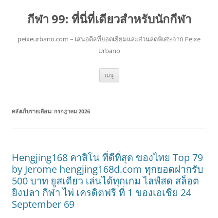
กีฬา 99: ที่นี่ที่เดียวสำหรับนักกีฬา
peixeurbano.com – เสนอดีลที่ยอดเยี่ยมและส่วนลดพิเศษจาก Peixe
Urbano
ข้าม
เมนู
ไป
ยัง
เนื้อหา
คลังเก็บรายเดือน:
กรกฎาคม 2026
Hengjing168 คาสิโน ที่ดีที่สุด ของไทย Top 79
by Jerome hengjing168d.com ทุกยอดฝากรับ
500 บาท ยูสเดียว เล่นได้ทุกเกม ไลฟ์สด สล็อต
ยิงปลา กีฬา ไพ่ เครดิตฟรี ที่ 1 ของเอเชีย 24
September 69