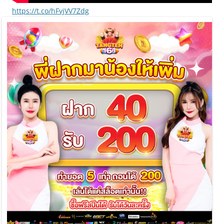
https://t.co/hFvjVV7Zdg