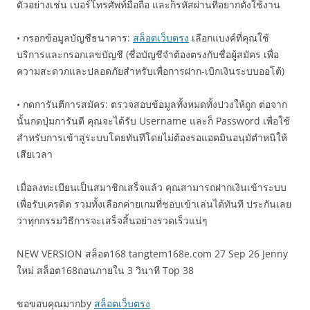
ตัวอย่างเช่น เบอร์โทรศัพท์มือถือ และก็รหัสผ่านที่อยากตั้งใช้งาน
• กรอกข้อมูลบัญชีธนาคาร:
สล็อตเว็บตรง
เลือกแบงค์ที่คุณใช้
บริการและกรอกเลขบัญชี (ชื่อบัญชีจำต้องตรงกับชื่อผู้สมัคร เพื่อ
ความสะดวกและปลอดภัยสำหรับเพื่อการฝาก-เบิกเงินระบบออโต้)
• กดการันตีการสมัคร: ตรวจสอบข้อมูลทั้งหมดทั้งปวงให้ถูก ต่อจาก
นั้นกดปุ่มการันตี คุณจะได้รับ Username และก็ Password เพื่อใช้
สำหรับการเข้าสู่ระบบโดยทันทีโดยไม่ต้องรอแอดมินอนุมัตำหนิให้
เสียเวลา
เมื่อลงทะเบียนเป็นสมาชิกเสร็จแล้ว คุณสามารถฝากเงินเข้าระบบ
เพื่อรับเครดิต รวมทั้งเลือกค่ายเกมที่ชอบเข้าเล่นได้ทันที ประกันเลย
ว่าทุกกรรมวิธีการจะเสร็จสิ้นอย่างรวดเร็วแน่ๆ
NEW VERSION สล็อต168 tangtem168e.com 27 Sep 26 Jenny
ใหม่ สล็อต168ถอนภายใน 3 วินาที Top 38
ขอขอบคุณมากby
สล็อตเว็บตรง