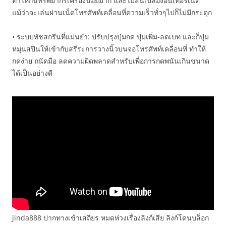
ทำให้กินทรัพยากรเครื่องน้อยมาก และไม่สิ้นเปลืองอินเทอร์เน็ต
แม้ว่าจะเล่นผ่านเน็ตโทรศัพท์เคลื่อนที่ความเร็วทั่วๆไปก็ไม่มีกระตุก
• ระบบทัชสกรีนที่แม่นยำ: ปรับปรุงปุ่มกด ปุ่มเพิ่ม-ลดเบท และก็ปุ่ม
หมุนสปินให้เข้ากับสรีระการวางนิ้วบนจอโทรศัพท์เคลื่อนที่ ทำให้
กดง่าย ถนัดมือ ลดความผิดพลาดสำหรับเพื่อการกดพนันเกินขนาด
ได้เป็นอย่างดี
jinda888 ปากทางเข้าเสถียร หมดห่วงเรื่องลิงก์เสีย ลิงก์โดนบล็อก