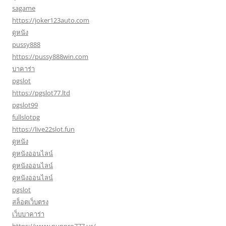
sagame
https://joker123auto.com
ดูหนัง
pussy888
https://pussy888win.com
บาคาร่า
pgslot
https://pgslot77.ltd
pgslot99
fullslotpg
https://live22slot.fun
ดูหนัง
ดูหนังออนไลน์
ดูหนังออนไลน์
ดูหนังออนไลน์
pgslot
สล็อตเว็บตรง
เว็บบาคาร่า