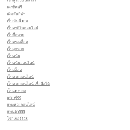
เข้าสู่ระบบ ufa191
เครดิตฟรี
เดิมพันกีฬา
เว็บ มันนี่ เกม
เว็บคาสิโนออนไลน์
เว็บซื้อหวย
เว็บตรงสล็อต
เว็บถูกหวย
เว็บพนัน
เว็บพนันออนไลน์
เว็บสล็อต
เว็บหวยออนไลน์
เว็บหวยออนไลน์ เชื่อถือได้
เว็บแทงบอล
เศรษฐี99
แทงหวยออนไลน์
แพนด้า555
โจ๊กเกอร์123