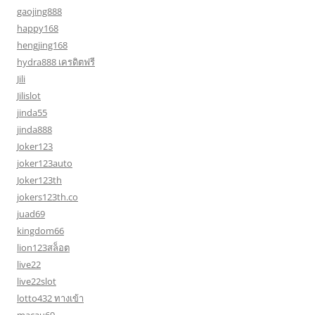
gaojing888
happy168
hengjing168
hydra888 เครดิตฟรี
Jili
Jilislot
jinda55
jinda888
Joker123
joker123auto
Joker123th
jokers123th.co
juad69
kingdom66
lion123สล็อต
live22
live22slot
lotto432 ทางเข้า