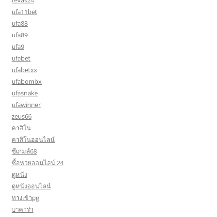
texas24
ufa11bet
ufa88
ufa89
ufa9
ufabet
ufabetxx
ufabombx
ufasnake
ufawinner
zeus66
คาสิโน
คาสิโนออนไลน์
ซีเกมส์68
ซื้อหวยออนไลน์ 24
ดูหนัง
ดูหนังออนไลน์
ทางเข้าpg
บาคาร่า