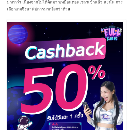
มากกว่า เนื่องจากไม่ได้คิดมากเหมือนตอนเวลาเช้าแล้ว ฉะนั้น การ
เลือกเกมจึงนานัปการมากยิ่งกว่าด้วย