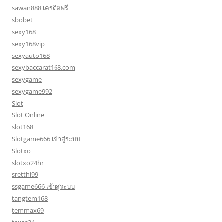
sawan888 เครดิตฟรี
sbobet
sexy168
sexy168vip
sexyauto168
sexybaccarat168.com
sexygame
sexygame992
Slot
Slot Online
slot168
Slotgame666 เข้าสู่ระบบ
Slotxo
slotxo24hr
sretthi99
ssgame666 เข้าสู่ระบบ
tangtem168
temmax69