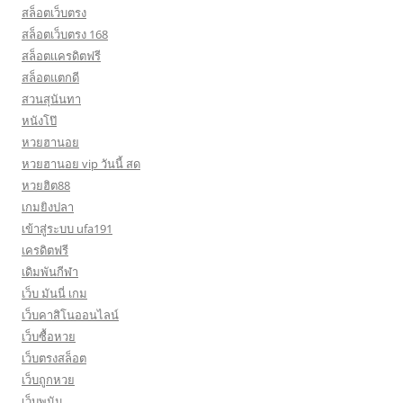
สล็อตเว็บตรง
สล็อตเว็บตรง 168
สล็อตเเครดิตฟรี
สล็อตแตกดี
สวนสุนันทา
หนังโป๊
หวยฮานอย
หวยฮานอย vip วันนี้ สด
หวยฮิต88
เกมยิงปลา
เข้าสู่ระบบ ufa191
เครดิตฟรี
เดิมพันกีฬา
เว็บ มันนี่ เกม
เว็บคาสิโนออนไลน์
เว็บซื้อหวย
เว็บตรงสล็อต
เว็บถูกหวย
เว็บพนัน