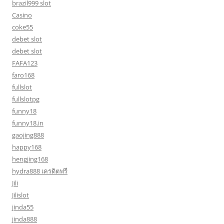
brazil999 slot
Casino
coke55
debet slot
debet slot
FAFA123
faro168
fullslot
fullslotpg
funny18
funny18.in
gaojing888
happy168
hengjing168
hydra888 เครดิตฟรี
Jili
Jilislot
jinda55
jinda888