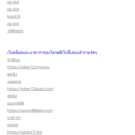
pg slot
pg slot
kiss918
pg slot
188betth
เว็บสล็อตและบาคาร่าของโครตดีเว็บนี้เล่นแล้วรวยจัดๆ
918kiss
https://joker123.money
ดูหนัง
sagame
https://joker123auto.com
ดูหนัง
pussy888
https://pussy888win.com
บาคาร่า
pgslot
https://pgslot77.ltd