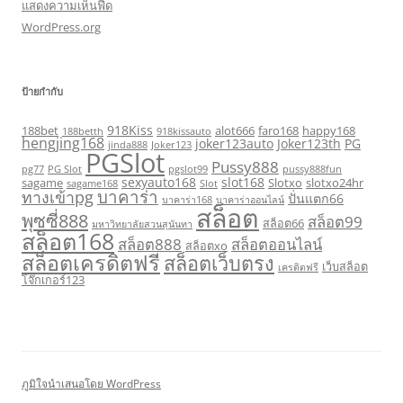
แสดงความเห็นฟีด
WordPress.org
ป้ายกำกับ
918Kiss
188bet
alot666
faro168
happy168
188betth
918kissauto
hengjing168
joker123auto
Joker123th
PG
jinda888
Joker123
PGSlot
Pussy888
pg77
PG Slot
pgslot99
pussy888fun
sexyauto168
slot168
sagame
Slotxo
slotxo24hr
sagame168
Slot
บาคาร่า
ทางเข้าpg
ปั่นแตก66
บาคาร่า168
บาคาร่าออนไลน์
สล็อต
พุซซี่888
สล็อต99
สล็อต66
มหาวิทยาลัยสวนสุนันทา
สล็อต168
สล็อต888
สล็อตออนไลน์
สล็อตxo
สล็อตเครดิตฟรี
สล็อตเว็บตรง
เว็บสล็อต
เครดิตฟรี
โจ๊กเกอร์123
ภูมิใจนำเสนอโดย WordPress