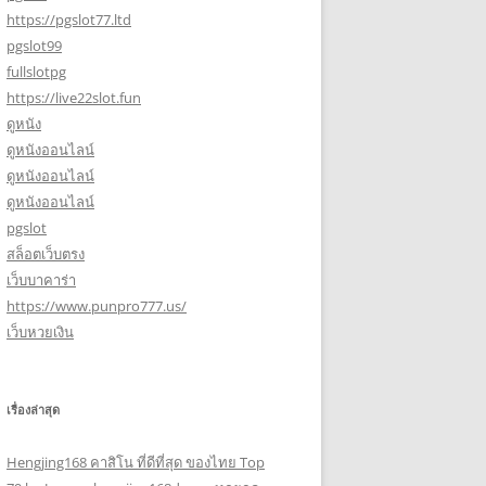
https://pgslot77.ltd
pgslot99
fullslotpg
https://live22slot.fun
ดูหนัง
ดูหนังออนไลน์
ดูหนังออนไลน์
ดูหนังออนไลน์
pgslot
สล็อตเว็บตรง
เว็บบาคาร่า
https://www.punpro777.us/
เว็บหวยเงิน
เรื่องล่าสุด
Hengjing168 คาสิโน ที่ดีที่สุด ของไทย Top