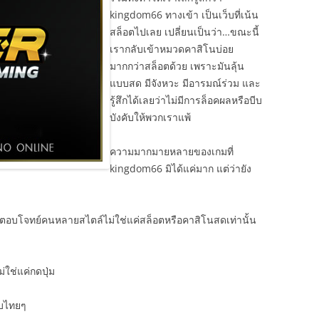
kingdom66 ทางเข้า เป็นเว็บที่เน้น
สล็อตไปเลย เปลี่ยนเป็นว่า…ขณะนี้
เรากลับเข้าหมวดคาสิโนบ่อย
มากกว่าสล็อตด้วย เพราะมันลุ้น
แบบสด มีจังหวะ มีอารมณ์ร่วม และ
รู้สึกได้เลยว่าไม่มีการล็อคผลหรือบีบ
บังคับให้พวกเราแพ้
ความมากมายหลายของเกมที่
kingdom66 มิได้แค่มาก แต่ว่ายัง
ที่ตอบโจทย์คนหลายสไตล์ไม่ใช่แค่สล็อตหรือคาสิโนสดเท่านั้น
ม่ใช่แค่กดปุ่ม
บบไทยๆ