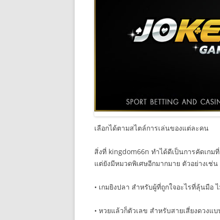
เลือกได้ตามสไตล์การเล่นของแต่ละคน
สิ่งที่ kingdom66n ทำได้ดีเป็นการคัดเกม
แต่ยังมีหมวดพิเศษอีกมากมาย ตัวอย่างเช่น
• เกมยิงปลา สำหรับผู้ที่ถูกใจอะไรที่ลุ้นมือ ไ
• หวยแล้วก็ตัวเลข สำหรับสายเสี่ยงดวงแ