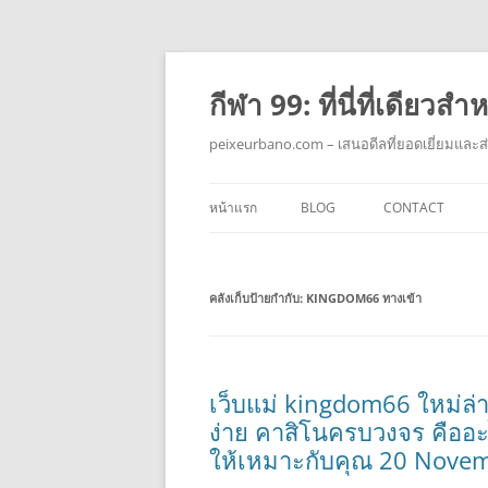
กีฬา 99: ที่นี่ที่เดียวส
peixeurbano.com – เสนอดีลที่ยอดเยี่ยมและ
หน้าแรก
BLOG
CONTACT
คลังเก็บป้ายกำกับ:
KINGDOM66 ทางเข้า
เว็บแม่ kingdom66 ใหม่ล่
ง่าย คาสิโนครบวงจร คืออะไ
ให้เหมาะกับคุณ 20 Novem