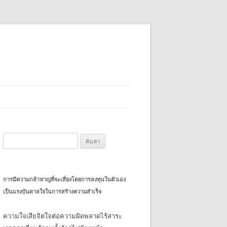
ค้นหา
สำหรับ:
การมีความกล้าหาญที่จะเสี่ยงโดยการลงทุนในตัวเอง
เป็นแรงบันดาลใจในการสร้างความสำเร็จ
ความใจเสียจิตใจต่อความผิดพลาดไร้สาระ