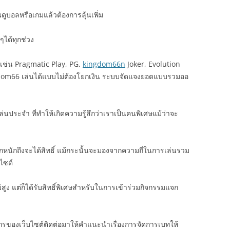
ูบอลหรือเกมแล้วต้องการลุ้นเพิ่ม
นๆได้ทุกช่วง
งเช่น Pragmatic Play, PG,
kingdom66n
Joker, Evolution
ngdom66 เล่นได้แบบไม่ต้องโยกเงิน ระบบจัดแจงยอดแบบรวมออ
ประจำ ที่ทำให้เกิดความรู้สึกว่าเราเป็นคนพิเศษแม้ว่าจะ
กหนักถึงจะได้สิทธิ์ แม้กระนั้นจะมองจากความถี่ในการเล่นรวม
บไซต์
สูง แต่ก็ได้รับสิทธิ์พิเศษสำหรับในการเข้าร่วมกิจกรรมแจก
กรของเว็บไซต์ติดต่อมาให้คำแนะนำเรื่องการจัดการเบทให้