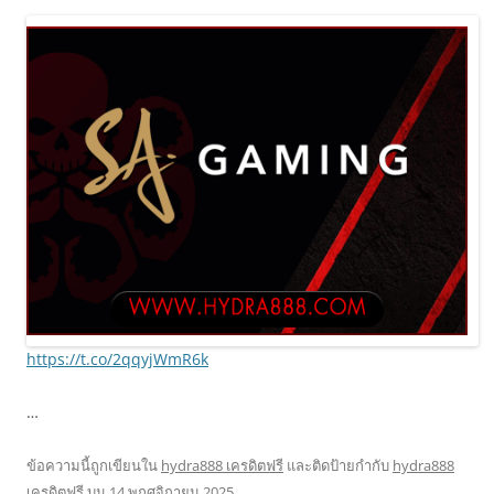
https://t.co/2qqyjWmR6k
…
ข้อความนี้ถูกเขียนใน
hydra888 เครดิตฟรี
และติดป้ายกำกับ
hydra888
เครดิตฟรี
บน
14 พฤศจิกายน 2025