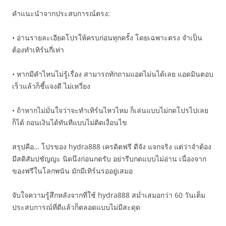
คำแนะนำจากประสบการณ์ตรง:
• อ่านรายละเอียดโปรให้ครบก่อนทุกครั้ง โดยเฉพาะตรง จำเป็น
ต้องทำเทิร์นกี่เท่า
• หากมีคำไหนไม่รู้เรื่อง สามารถทักถามแอดไม่นได้เลย แอดมินตอบ
เร็วแล้วก็ชี้แจงดี ไม่เหวี่ยง
• ถ้าหากไม่มั่นใจว่าจะทำเทิร์นไหวไหม ก็เล่นแบบไม่กดโปรไปเลย
ก็ได้ ถอนเงินได้ทันทีแบบไม่ติดเงื่อนไข
สรุปคือ… โปรของ hydra888 เครดิตฟรี ดีจัง แจกจริง แต่ว่าจำต้อง
มีสติสัมปชัญญะ นิดนึงก่อนกดรับ อย่ารีบกดแบบไม่อ่าน เนื่องจาก
ของฟรีในโลกพนัน มักมีเทิร์นรออยู่เสมอ
จับใจความรู้สึกหลังจากที่ใช้ hydra888 สม่ำเสมอกว่า 60 วันเต็ม
ประสบการณ์ที่ดีแล้วก็ตลอดแบบไม่มีสะดุด