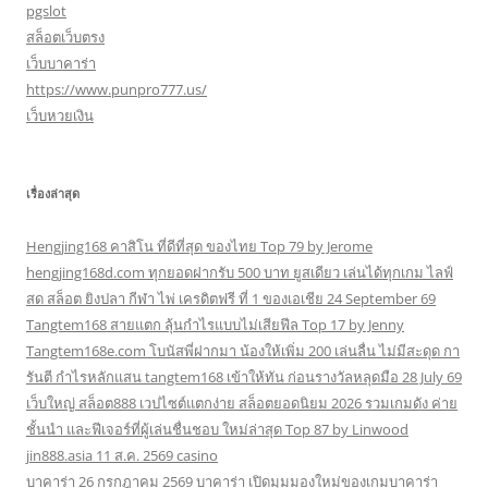
pgslot
สล็อตเว็บตรง
เว็บบาคาร่า
https://www.punpro777.us/
เว็บหวยเงิน
เรื่องล่าสุด
Hengjing168 คาสิโน ที่ดีที่สุด ของไทย Top 79 by Jerome
hengjing168d.com ทุกยอดฝากรับ 500 บาท ยูสเดียว เล่นได้ทุกเกม ไลฟ์
สด สล็อต ยิงปลา กีฬา ไพ่ เครดิตฟรี ที่ 1 ของเอเชีย 24 September 69
Tangtem168 สายแตก ลุ้นกำไรแบบไม่เสียฟีล Top 17 by Jenny
Tangtem168e.com โบนัสพี่ฝากมา น้องให้เพิ่ม 200 เล่นลื่น ไม่มีสะดุด กา
รันตี กำไรหลักแสน tangtem168 เข้าให้ทัน ก่อนรางวัลหลุดมือ 28 July 69
เว็บใหญ่ สล็อต888 เวปไซต์แตกง่าย สล็อตยอดนิยม 2026 รวมเกมดัง ค่าย
ชั้นนำ และฟีเจอร์ที่ผู้เล่นชื่นชอบ ใหม่ล่าสุด Top 87 by Linwood
jin888.asia 11 ส.ค. 2569 casino
บาคาร่า 26 กรกฎาคม 2569 บาคาร่า เปิดมุมมองใหม่ของเกมบาคาร่า