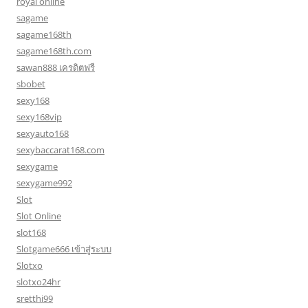
royal online
sagame
sagame168th
sagame168th.com
sawan888 เครดิตฟรี
sbobet
sexy168
sexy168vip
sexyauto168
sexybaccarat168.com
sexygame
sexygame992
Slot
Slot Online
slot168
Slotgame666 เข้าสู่ระบบ
Slotxo
slotxo24hr
sretthi99