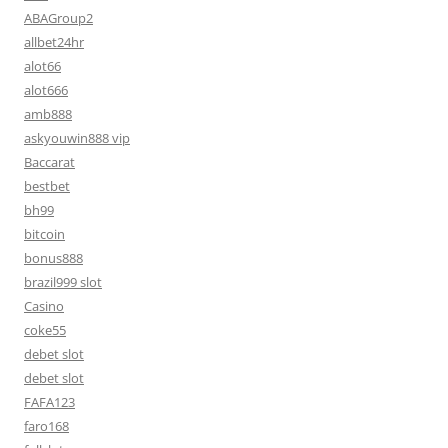
ABAGroup2
allbet24hr
alot66
alot666
amb888
askyouwin888 vip
Baccarat
bestbet
bh99
bitcoin
bonus888
brazil999 slot
Casino
coke55
debet slot
debet slot
FAFA123
faro168