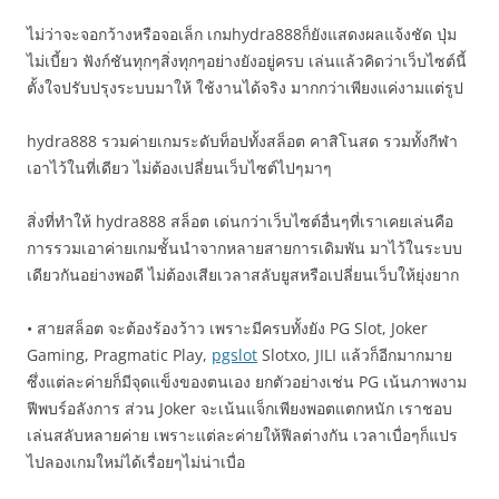
ไม่ว่าจะจอกว้างหรือจอเล็ก เกมhydra888ก็ยังแสดงผลแจ้งชัด ปุ่ม
ไม่เบี้ยว ฟังก์ชันทุกๆสิ่งทุกๆอย่างยังอยู่ครบ เล่นแล้วคิดว่าเว็บไซต์นี้
ตั้งใจปรับปรุงระบบมาให้ ใช้งานได้จริง มากกว่าเพียงแค่งามแต่รูป
hydra888 รวมค่ายเกมระดับท็อปทั้งสล็อต คาสิโนสด รวมทั้งกีฬา
เอาไว้ในที่เดียว ไม่ต้องเปลี่ยนเว็บไซต์ไปๆมาๆ
สิ่งที่ทำให้ hydra888 สล็อต เด่นกว่าเว็บไซต์อื่นๆที่เราเคยเล่นคือ
การรวมเอาค่ายเกมชั้นนำจากหลายสายการเดิมพัน มาไว้ในระบบ
เดียวกันอย่างพอดี ไม่ต้องเสียเวลาสลับยูสหรือเปลี่ยนเว็บให้ยุ่งยาก
• สายสล็อต จะต้องร้องว้าว เพราะมีครบทั้งยัง PG Slot, Joker
Gaming, Pragmatic Play,
pgslot
Slotxo, JILI แล้วก็อีกมากมาย
ซึ่งแต่ละค่ายก็มีจุดแข็งของตนเอง ยกตัวอย่างเช่น PG เน้นภาพงาม
ฟีพบร์อลังการ ส่วน Joker จะเน้นแจ็กเพียงพอตแตกหนัก เราชอบ
เล่นสลับหลายค่าย เพราะแต่ละค่ายให้ฟีลต่างกัน เวลาเบื่อๆก็แปร
ไปลองเกมใหม่ได้เรื่อยๆไม่น่าเบื่อ