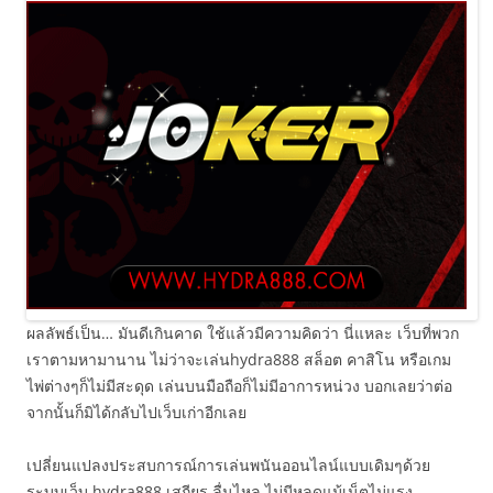
ผลลัพธ์เป็น… มันดีเกินคาด ใช้แล้วมีความคิดว่า นี่แหละ เว็บที่พวก
เราตามหามานาน ไม่ว่าจะเล่นhydra888 สล็อต คาสิโน หรือเกม
ไพ่ต่างๆก็ไม่มีสะดุด เล่นบนมือถือก็ไม่มีอาการหน่วง บอกเลยว่าต่อ
จากนั้นก็มิได้กลับไปเว็บเก่าอีกเลย
เปลี่ยนแปลงประสบการณ์การเล่นพนันออนไลน์แบบเดิมๆด้วย
ระบบเว็บ hydra888 เสถียร ลื่นไหล ไม่มีหลุดแม้เน็ตไม่แรง