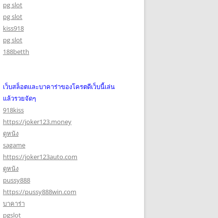
pg slot
pg slot
kiss918
pg slot
188betth
เว็บสล็อตและบาคาร่าของโครตดีเว็บนี้เล่น
แล้วรวยจัดๆ
918kiss
https://joker123.money
ดูหนัง
sagame
https://joker123auto.com
ดูหนัง
pussy888
https://pussy888win.com
บาคาร่า
pgslot