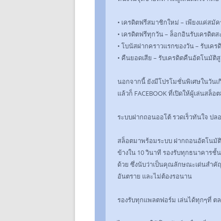
• เครดิตฟรีสมาชิกใหม่ – เพียงแค่สมัคร
• เครดิตฟรีทุกวัน – ล็อกอินรับเครดิตสะ
• โบนัสฝากคราวแรกของวัน – รับเครดิต
• คืนยอดเสีย – รับเครดิตคืนอัตโนมัติส
นอกจากนี้ ยังมีโปรโมชั่นพิเศษในวันเ
แล้วก็ FACEBOOK ที่เปิดให้ผู้เล่นสล็
ระบบฝากถอนออโต้ รวดเร็วทันใจ ปล
สล็อตมาพร้อมระบบ ฝากถอนอัตโนมัติ (A
ข้างใน 10 วินาที รองรับทุกธนาคารชั้
ด้วย ซึ่งนับว่าเป็นคุณลักษณะเด่นสำค
อันตราย และไม่ต้องรอนาน
รองรับทุกแพลตฟอร์ม เล่นได้ทุกๆที่ ต