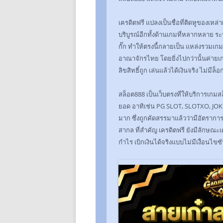
เครดิตฟรี แปลงเป็นชื่อที่ติดหูของเหล
บริบูรณ์อีกทั้งด้านเกมที่หลากหลาย ระ
กั๊ก ทำให้ตรงนี้กลายเป็น แหล่งรวมเก
อาณาจักรไทย โดยยิ่งไปกว่านั้นค่ายเกม
ลิขสิทธิ์ถูก เล่นแล้วได้เงินจริง ไม่มีล็อ
สล็อต888 เป็นเว็บตรงที่ให้บริการเ
ยอด อาทิเช่น PG SLOT, SLOTXO, J
มาก ซึ่งถูกคัดสรรมาแล้วว่ามีอัตรา
สากล ที่สำคัญ เครดิตฟรี ยังมีลักษณะเด่น
กำไร เบิกเงินได้จริงแบบไม่มีเงื่อนไขซ