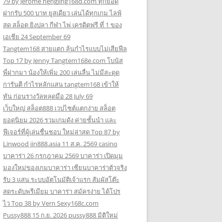
79 by Jerome hengjing168d.com ทุกยอด
ฝากรับ 500 บาท ยูสเดียว เล่นได้ทุกเกม ไลฟ์
สด สล็อต ยิงปลา กีฬา ไพ่ เครดิตฟรี ที่ 1 ของ
เอเชีย 24 September 69
Tangtem168 สายแตก ลุ้นกำไรแบบไม่เสียฟีล
Top 17 by Jenny Tangtem168e.com โบนัส
พี่ฝากมา น้องให้เพิ่ม 200 เล่นลื่น ไม่มีสะดุด
การันตี กำไรหลักแสน tangtem168 เข้าให้
ทัน ก่อนรางวัลหลุดมือ 28 July 69
เว็บใหญ่ สล็อต888 เวปไซต์แตกง่าย สล็อต
ยอดนิยม 2026 รวมเกมดัง ค่ายชั้นนำ และ
ฟีเจอร์ที่ผู้เล่นชื่นชอบ ใหม่ล่าสุด Top 87 by
Linwood jin888.asia 11 ส.ค. 2569 casino
บาคาร่า 26 กรกฎาคม 2569 บาคาร่า เปิดมุม
มองใหม่ของเกมบาคาร่า เซียนบาคาร่าตัวจริง
รับ 3 แสน ระบบอัตโนมัติเจ้าแรก สัมผัสโต๊ะ
สดระดับพรีเมียม บาคาร่า สมัครง่าย ได้โปร
ไว Top 38 by Vern Sexy168c.com
Pussy888 15 ก.ย. 2026 pussy888 มิติใหม่