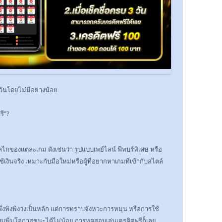
วันโดยไม่มีอย่างน้อย
ี”?
กลไกของแต่ละเกม ดังเช่นว่า รูปแบบเพย์ไลน์ ฟีพบร์พิเศษ หรือ
งินจริง เหมาะกับมือใหม่หรือผู้ที่อยากหาเกมที่เข้ากับสไตล์
ึ่งพิงพิงวงเป็นหลัก แต่การทราบจังหวะการหมุน หรือการใช้
่วยเพิ่มโอกาสชนะได้ไม่น้อย การทดสอบเล่นเครดิตฟรีก็เลย