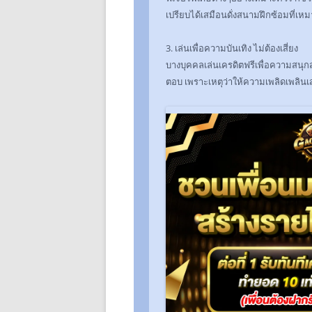
เปรียบได้เสมือนดั่งสนามฝึกซ้อมที่เหม
3. เล่นเพื่อความบันเทิง ไม่ต้องเสี่ยง
บางบุคคลเล่นเครดิตฟรีเพื่อความสน
ตอบ เพราะเหตุว่าให้ความเพลิดเพลินเ