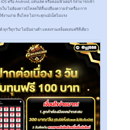
บ iOS หรือ Android, แท็บเล็ต หรือคอมพิวเตอร์ ก็สามารถเข้า
าเว็บ ไม่ต้องดาวน์โหลดให้สิ้นเปลืองความจำเครื่อง การ
งานง่าย ลื่นไหล ไม่กระตุกแม้เน็ตไม่แรง
ุกวี่ทุกวัน! ไม่มีอย่างต่ำ แหล่งรวมสล็อตเล่นฟรีที่เดียว