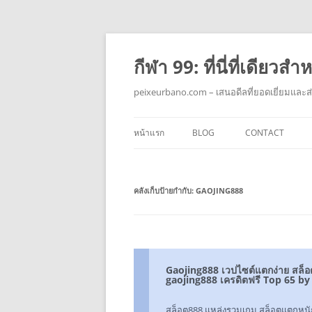
กีฬา 99: ที่นี่ที่เดียวส
peixeurbano.com – เสนอดีลที่ยอดเยี่ยมและ
หน้าแรก
BLOG
CONTACT
คลังเก็บป้ายกำกับ:
GAOJING888
Gaojing888 เวปไซต์แตกง่าย สล็อตแ
gaojing888 เครดิตฟรี Top 65 b
สล็อต888 แหล่งรวมเกม สล็อตแตกหนัก 