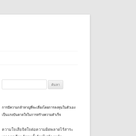
ค้นหา
สำหรับ:
การมีความกล้าหาญที่จะเสี่ยงโดยการลงทุนในตัวเอง
เป็นแรงบันดาลใจในการสร้างความสำเร็จ
ความใจเสียจิตใจต่อความผิดพลาดไร้สาระ