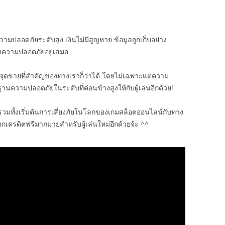
ลอดภัยระดับสูง เงินไม่มีสูญหาย ข้อมูลถูกเก็บอย่าง
บความปลอดภัยอยู่เสมอ
ุดขายที่สำคัญของทางเราก็ว่าได้ โดยไม่เฉพาะแต่ความ
นความปลอดภัยในระดับที่ค่อนข้างสูงให้กับผู้เล่นอีกด้วย!
รวมทั้งเริ่มต้นการเสี่ยงภัยในโลกของเกมสล็อตออนไลน์กับทาง
จกเครดิตฟรีมากมายสำหรับผู้เล่นใหม่อีกด้วยจ้ะ ^^