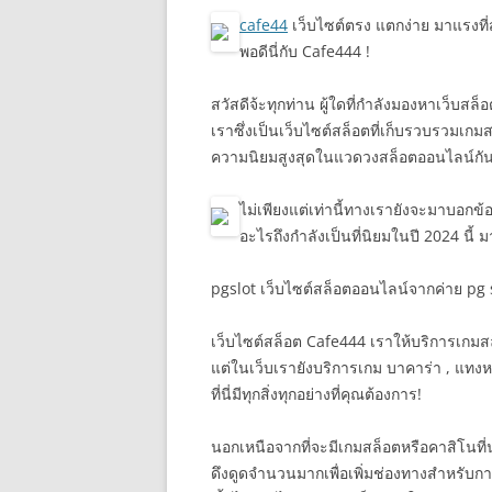
cafe44
เว็บไซต์ตรง แตกง่าย มาแรงที่
พอดีนี่กับ Cafe444 !
สวัสดีจ้ะทุกท่าน ผู้ใดที่กำลังมองหาเว็บ
เราซึ่งเป็นเว็บไซต์สล็อตที่เก็บรวบรวมเกมส
ความนิยมสูงสุดในแวดวงสล็อตออนไลน์ก
ไม่เพียงแต่เท่านี้ทางเรายังจะมาบอกข
อะไรถึงกำลังเป็นที่นิยมในปี 2024 นี้ 
pgslot เว็บไซต์สล็อตออนไลน์จากค่าย pg sl
เว็บไซต์สล็อต Cafe444 เราให้บริการเกมส
แต่ในเว็บเรายังบริการเกม บาคาร่า , แทง
ที่นี่มีทุกสิ่งทุกอย่างที่คุณต้องการ!
นอกเหนือจากที่จะมีเกมสล็อตหรือคาสิโนที
ดึงดูดจำนวนมากเพื่อเพิ่มช่องทางสำหรับก