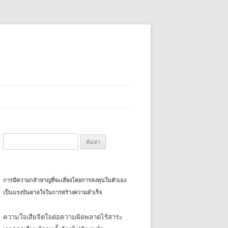
ค้นหา
สำหรับ:
การมีความกล้าหาญที่จะเสี่ยงโดยการลงทุนในตัวเอง
เป็นแรงบันดาลใจในการสร้างความสำเร็จ
ความใจเสียจิตใจต่อความผิดพลาดไร้สาระ