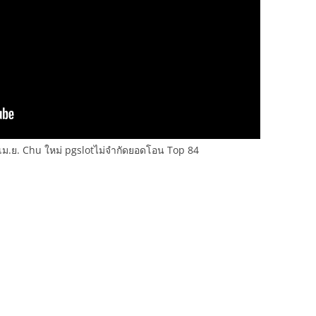
ม.ย. Chu ใหม่ pgslotไม่จำกัดยอดโอน Top 84