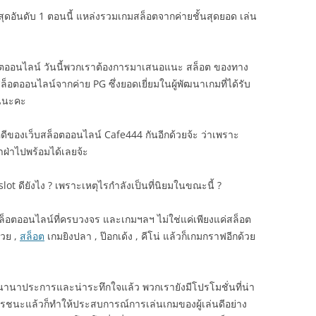
สุดอันดับ 1 ตอนนี้ แหล่งรวมเกมสล็อตจากค่ายชั้นสุดยอด เล่น
สล็อตออนไลน์ วันนี้พวกเราต้องการมาเสนอแนะ สล็อต ของทาง
ล็อตออนไลน์จากค่าย PG ซึ่งยอดเยี่ยมในผู้พัฒนาเกมที่ได้รับ
ันนะคะ
้อดีของเว็บสล็อตออนไลน์ Cafe444 กันอีกด้วยจ้ะ ว่าเพราะ
มาฝ่าไปพร้อมได้เลยจ้ะ
ot ดียังไง ? เพราะเหตุไรกำลังเป็นที่นิยมในขณะนี้ ?
ล็อตออนไลน์ที่ครบวงจร และเกมฯลฯ ไม่ใช่แค่เพียงแค่สล็อต
หวย ,
สล็อต
เกมยิงปลา , ป๊อกเด้ง , คีโน่ แล้วก็เกมกราฟอีกด้วย
่นานาประการและน่าระทึกใจแล้ว พวกเรายังมีโปรโมชั่นที่น่า
ารชนะแล้วก็ทำให้ประสบการณ์การเล่นเกมของผู้เล่นดีอย่าง