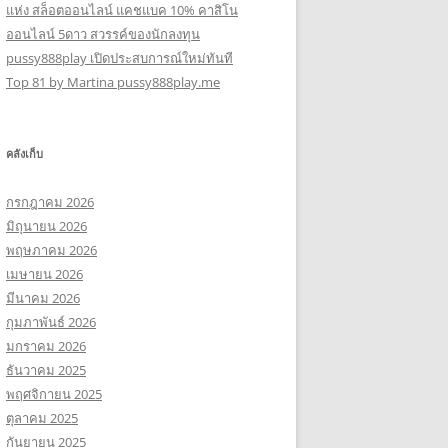
แห่ง สล็อตออนไลน์ แคชแบค 10% คาสิโน
ออนไลน์ 5ดาว สวรรค์ของนักลงทุน
pussy888play เปิดประสบการณ์ใหม่ทันที
Top 81 by Martina pussy888play.me
คลังเก็บ
กรกฎาคม 2026
มิถุนายน 2026
พฤษภาคม 2026
เมษายน 2026
มีนาคม 2026
กุมภาพันธ์ 2026
มกราคม 2026
ธันวาคม 2025
พฤศจิกายน 2025
ตุลาคม 2025
กันยายน 2025