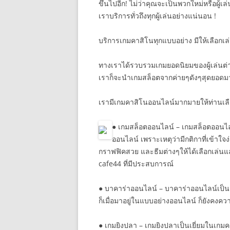
ขึ้นไปอีก! ไม่ว่าคุณจะเป็นพวกใหม่หรือผู
เราบริการทั่วถึงทุกผู้เล่นอย่างแน่นอน !
บริการเกมคาสิโนทุกแบบอย่าง มีให้เลือกเล่
ทางเราได้รวบรวมเกมยอดนิยมของผู้เล่นต่า
เราก็จะนำเกมสล็อตจากค่ายๆดังๆสุดยอดมาแ
เรามีเกมคาสิโนออนไลน์มากมายให้ท่านเลือ
● เกมสล็อตออนไลน์ – เกมสล็อตออนไ
ออนไลน์ เพราะเหตุว่ามีกติกาที่เข้าใจ
กราฟฟิคสวย และธีมต่างๆให้ได้เลือกเล่นและก
cafe44 ที่มีประสบการณ์
● บาคาร่าออนไลน์ – บาคาร่าออนไลน์เป็นเย
ก็เมื่อมาอยู่ในแบบอย่างออนไลน์ ก็ยังคงคว
● เกมยิงปลา – เกมยิงปลาเป็นเยี่ยมในเกม