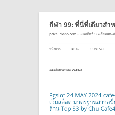
กีฬา 99: ที่นี่ที่เดียวส
peixeurbano.com – เสนอดีลที่ยอดเยี่ยมและ
หน้าแรก
BLOG
CONTACT
คลังเก็บป้ายกำกับ:
CAFE44
Pgslot 24 MAY 2024 cafe4
เว็บสล็อต มาตรฐานสากลปั
ล้าน Top 83 by Chu Cafe