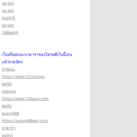
pg slot
pg slot
kiss918
pg slot
188betth
เว็บสล็อตและบาคาร่าของโครตดีเว็บนี้เล่น
แล้วรวยจัดๆ
918kiss
https://joker123.money
ดูหนัง
sagame
https://joker123auto.com
ดูหนัง
pussy888
https://pussy888win.com
บาคาร่า
pgslot