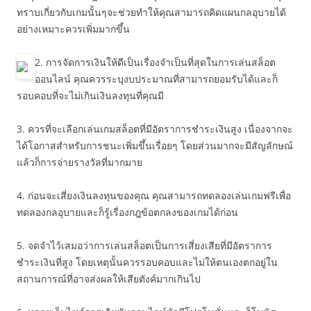
ทราบเกี่ยวกับเกมนั้นๆจะช่วยทำให้คุณสามารถคิดแผนกลอุบายได้
อย่างเหมาะควรเพิ่มมากขึ้น
2. การจัดการเงินให้ดีเป็นเรื่องจำเป็นที่สุดในการเล่นสล็อต
ออนไลน์ คุณควรระบุงบประมาณที่สามารถยอมรับได้และก็
รอบคอบที่จะไม่เกินเงินลงทุนที่คุณมี
3. ควรที่จะเลือกเล่นเกมสล็อตที่มีอัตราการชำระเงินสูง เนื่องจากจะ
ได้โอกาสสำหรับการชนะเพิ่มขึ้นเรื่อยๆ โดยส่วนมากจะมีสัญลักษณ์
แล้วก็การจ่ายรางวัลที่มากมาย
4. ก่อนจะเสี่ยงเงินลงทุนของคุณ คุณสามารถทดลองเล่นเกมฟรีเพื่อ
ทดลองกลอุบายและก็รู้เรื่องกฎข้อตกลงของเกมได้ก่อน
5. จดจำไว้เสมอว่าการเล่นสล็อตเป็นการเสี่ยงเสียที่มีอัตราการ
ชำระเงินที่สูง โดยเหตุนั้นควรรอบคอบและไม่ให้ตนเองตกอยู่ใน
สถานการณ์ที่อาจส่งผลให้เสียตังค์มากเกินไป