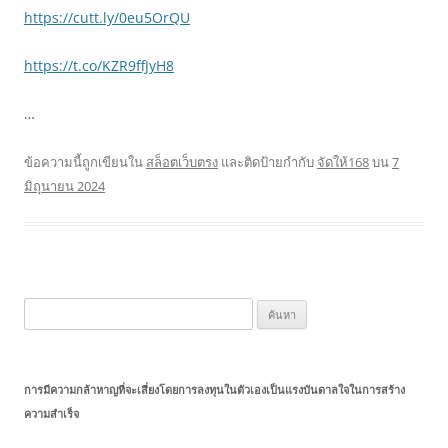
https://cutt.ly/0eu5OrQU
https://t.co/KZR9ffJyH8
…
ข้อความนี้ถูกเขียนใน
สล็อตเว็บตรง
และติดป้ายกำกับ
จัดให้168
บน
7
มิถุนายน 2024
ค้นหา
สำหรับ:
การมีความกล้าหาญที่จะเสี่ยงโดยการลงทุนในตัวเองเป็นแรงบันดาลใจในการสร้าง
ความสำเร็จ