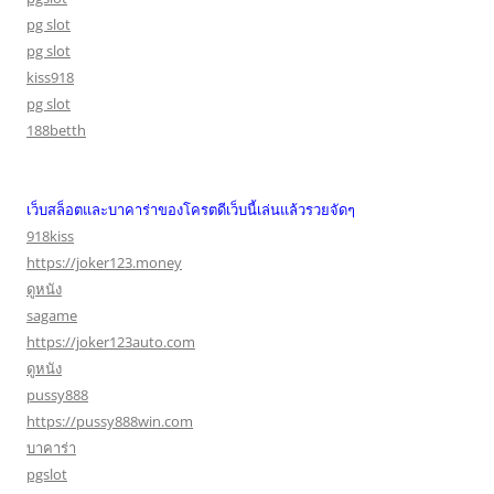
pg slot
pg slot
kiss918
pg slot
188betth
เว็บสล็อตและบาคาร่าของโครตดีเว็บนี้เล่นแล้วรวยจัดๆ
918kiss
https://joker123.money
ดูหนัง
sagame
https://joker123auto.com
ดูหนัง
pussy888
https://pussy888win.com
บาคาร่า
pgslot