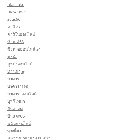
ufasnake
ufawinner
zeus66
คาสิโน
คาสิโนออนไลน์
ซีเกมส์68
ซื้อหวยออนไลน์ 24
ดูหนัง
ดูหนังออนไลน์
ทางเข้าpg
บาคาร่า
บาคาร่า168
บาคาร่าออนไลน์
บุหรีไฟฟ้า
ปั่นสล็อต
ปั่นแตก66
พนันออนไลน์
พุซซี่888
มหาวิทยาลัยสวนสุนันทา