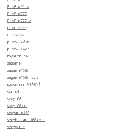
PunPro66.tv
PunPro777
PunPro777.tv
puntaek77
Pussy888
pussy888fun
pussy888win
royal online
sagame
sagame168th
sagame168th.com
sawan888 เครดิตฟรี
sbobet
sexy168
sexy168vip
sexyauto168
sexybaccarat168.com
sexygame