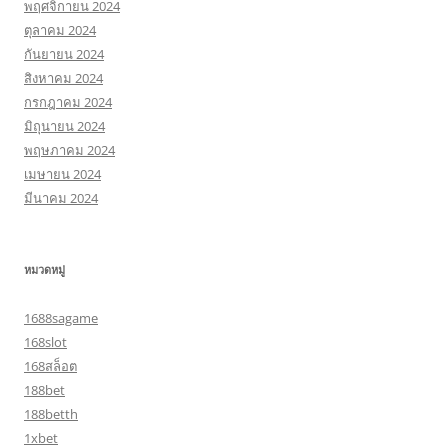
พฤศจิกายน 2024
ตุลาคม 2024
กันยายน 2024
สิงหาคม 2024
กรกฎาคม 2024
มิถุนายน 2024
พฤษภาคม 2024
เมษายน 2024
มีนาคม 2024
หมวดหมู่
1688sagame
168slot
168สล็อต
188bet
188betth
1xbet