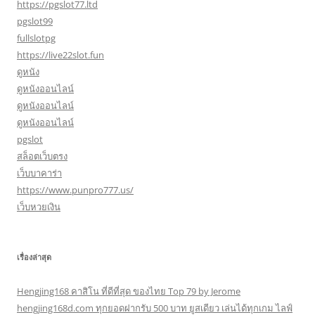
https://pgslot77.ltd
pgslot99
fullslotpg
https://live22slot.fun
ดูหนัง
ดูหนังออนไลน์
ดูหนังออนไลน์
ดูหนังออนไลน์
pgslot
สล็อตเว็บตรง
เว็บบาคาร่า
https://www.punpro777.us/
เว็บหวยเงิน
เรื่องล่าสุด
Hengjing168 คาสิโน ที่ดีที่สุด ของไทย Top 79 by Jerome
hengjing168d.com ทุกยอดฝากรับ 500 บาท ยูสเดียว เล่นได้ทุกเกม ไลฟ์