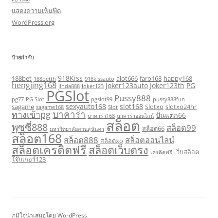
แสดงความเห็นฟีด
WordPress.org
ป้ายกำกับ
918Kiss
188bet
alot666
faro168
happy168
188betth
918kissauto
hengjing168
joker123auto
Joker123th
PG
jinda888
Joker123
PGSlot
Pussy888
pg77
PG Slot
pgslot99
pussy888fun
sexyauto168
slot168
sagame
Slotxo
slotxo24hr
sagame168
Slot
บาคาร่า
ทางเข้าpg
ปั่นแตก66
บาคาร่า168
บาคาร่าออนไลน์
สล็อต
พุซซี่888
สล็อต99
สล็อต66
มหาวิทยาลัยสวนสุนันทา
สล็อต168
สล็อต888
สล็อตออนไลน์
สล็อตxo
สล็อตเครดิตฟรี
สล็อตเว็บตรง
เว็บสล็อต
เครดิตฟรี
โจ๊กเกอร์123
ภูมิใจนำเสนอโดย WordPress