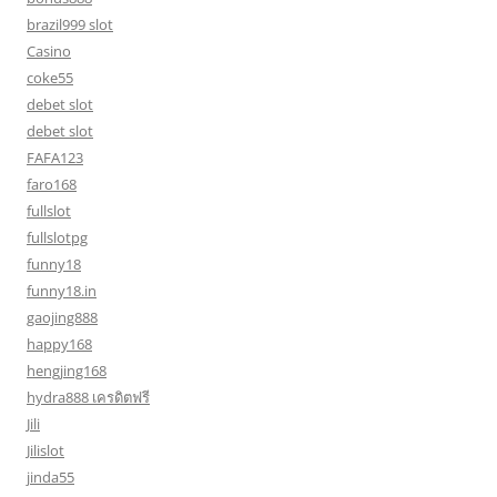
brazil999 slot
Casino
coke55
debet slot
debet slot
FAFA123
faro168
fullslot
fullslotpg
funny18
funny18.in
gaojing888
happy168
hengjing168
hydra888 เครดิตฟรี
Jili
Jilislot
jinda55