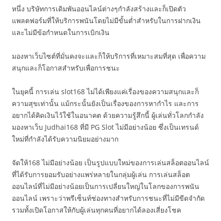
หนึ่ง บริษัทการเดิมพันออนไลน์ต่างๆกำลังสร้างและก็เปิดตัว
แพลตฟอร์มที่ให้บริการพนันโดยไม่มีขั้นต่ำสำหรับในการฝากเงิน
และไม่มีข้อกำหนดในการเบิกเงิน
มองหาเว็บไซต์ที่มั่นคงจะและก็ให้บริการที่เหมาะสมที่สุด เพื่อความ
สนุกและก็โอกาสสำหรับเพื่อการชนะ
ในยุคนี้ การเล่น slot168 ไม่ได้เพียงแค่เรื่องของความสนุกและก็
ความสุขเท่านั้น แม้กระนั้นยังเป็นเรื่องของการหากำไร และการ
อยากได้คิดเงินไว้ใช้ในอนาคต ด้วยความรู้สึกนี้ ผู้เล่นทั่วโลกกำลัง
มองหาเว็บ Judhai168 ที่มี PG Slot ไม่มีอย่างน้อย ซึ่งเป็นเทรนด์
ใหม่ที่กำลังได้รับความนิยมอย่างมาก
จัดให้168 ไม่มีอย่างน้อย เป็นรูปแบบใหม่ของการเล่นสล็อตออนไลน์
ที่ได้รับการยอมรับอย่างแพร่หลายในกลุ่มผู้เล่น การเล่นสล็อต
ออนไลน์ที่ไม่มีอย่างน้อยเป็นการเปลี่ยนใหญ่ในโลกของการพนัน
ออนไลน์ เพราะว่าพรีเซ็นท์ช่องทางสำหรับการชนะที่ไม่มีขีดจำกัด
รวมทั้งเปิดโอกาสให้กับผู้เล่นทุกคนที่อยากได้ลองเสี่ยงโชค