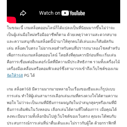
ในขณะนี้ เกมสล็อตออนไลน์ก็ได้แปลงเป็นที่นิยมมากขึ้นไม่ว่าจะ
เป็นผู้เล่นมือใหม่หรือมืออาชีพก็ตาม ด้วยเหตุว่าความสะดวกสบาย
และความสนุกที่เกมสล็อตนี้นำมาให้ทุกคนได้เล่นและก็สัมผัสกัน
เล่น สล็อตเว็บตรง ไม่ยากเลยสำหรับคนที่ปรารถนาลองโชคสำหรับ
เพื่อการเล่นเกมสล็อตออนไลน์ โดยสิ่งที่คุณควรมีก่อนที่จะเริ่มเล่น
คือการเชื่อมต่ออินเตอร์เน็ตที่มีความมีประสิทธิภาพ รวมทั้งเครื่องไม้
เครื่องมือเคลื่อนหรือคอมพิวเตอร์ซึ่งสามารถเข้าถึงเว็บไซต์ของเกม
จัดให้168
PG ได้
เกม สล็อต168 มีความมากมายหลายในเรื่องของธีมและก็รูปแบบ
การเล่น ทำให้ผู้เล่นสามารถเลือกเล่นเกมที่ตรงดวงใจได้ตามความ
พอใจ ไม่ว่าจะเป็นเกมที่มีธีมการผจญภัยในป่าสนุกสุดๆหรือเกมที่มี
ธีมการเดิมพันในวังหลอน เลือกเล่นได้ตามที่ใจต้องการ เมื่อคุณได้
ลงทะเบียนรวมทั้งล็อกอินไปสู่เว็บไซต์ของเว็บตรง คุณจะได้พบกับ
ประสบการณ์การเล่นที่น่าตื่นเต้นและไม่ราวกับผู้ใด ด้วยกราฟิกที่