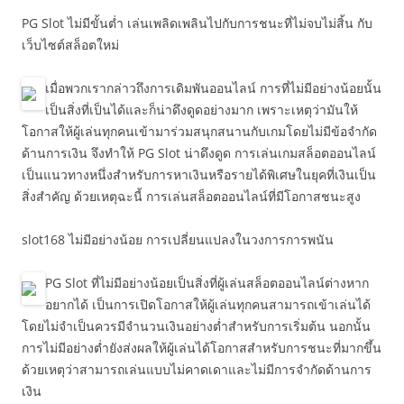
PG Slot ไม่มีขั้นต่ำ เล่นเพลิดเพลินไปกับการชนะที่ไม่จบไม่สิ้น กับ
เว็บไซต์สล็อตใหม่
เมื่อพวกเรากล่าวถึงการเดิมพันออนไลน์ การที่ไม่มีอย่างน้อยนั้น
เป็นสิ่งที่เป็นได้และก็น่าดึงดูดอย่างมาก เพราะเหตุว่ามันให้
โอกาสให้ผู้เล่นทุกคนเข้ามาร่วมสนุกสนานกับเกมโดยไม่มีข้อจำกัด
ด้านการเงิน จึงทำให้ PG Slot น่าดึงดูด การเล่นเกมสล็อตออนไลน์
เป็นแนวทางหนึ่งสำหรับการหาเงินหรือรายได้พิเศษในยุคที่เงินเป็น
สิ่งสำคัญ ด้วยเหตุฉะนี้ การเล่นสล็อตออนไลน์ที่มีโอกาสชนะสูง
slot168 ไม่มีอย่างน้อย การเปลี่ยนแปลงในวงการการพนัน
PG Slot ที่ไม่มีอย่างน้อยเป็นสิ่งที่ผู้เล่นสล็อตออนไลน์ต่างหาก
อยากได้ เป็นการเปิดโอกาสให้ผู้เล่นทุกคนสามารถเข้าเล่นได้
โดยไม่จำเป็นควรมีจำนวนเงินอย่างต่ำสำหรับการเริ่มต้น นอกนั้น
การไม่มีอย่างต่ำยังส่งผลให้ผู้เล่นได้โอกาสสำหรับการชนะที่มากขึ้น
ด้วยเหตุว่าสามารถเล่นแบบไม่คาดเดาและไม่มีการจำกัดด้านการ
เงิน