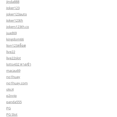
jinda888
Joker123
joker123auto
Joker123th
jokers123th.co
juad69
kingdom66
lion123สล็อต
live22
live22slot
lotto432 ทางเข้า
macau69
no1huay
no1huay.com
okc4
p2vvip
panda555
PG
PG Slot