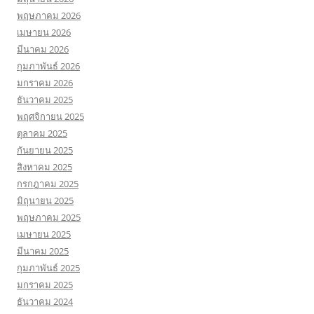
พฤษภาคม 2026
เมษายน 2026
มีนาคม 2026
กุมภาพันธ์ 2026
มกราคม 2026
ธันวาคม 2025
พฤศจิกายน 2025
ตุลาคม 2025
กันยายน 2025
สิงหาคม 2025
กรกฎาคม 2025
มิถุนายน 2025
พฤษภาคม 2025
เมษายน 2025
มีนาคม 2025
กุมภาพันธ์ 2025
มกราคม 2025
ธันวาคม 2024