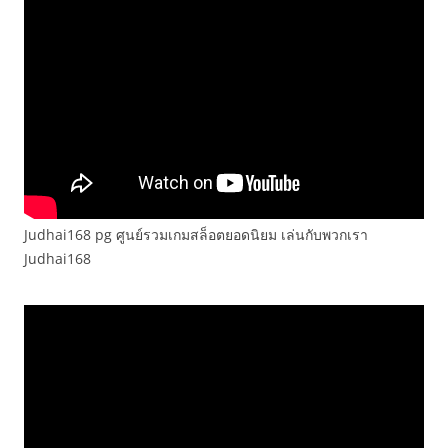
Judhai168 pg ศูนย์รวมเกมสล็อตยอดนิยม เล่นกับพวกเรา
Judhai168