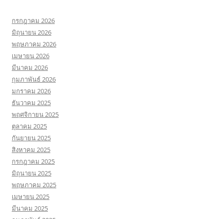
กรกฎาคม 2026
มิถุนายน 2026
พฤษภาคม 2026
เมษายน 2026
มีนาคม 2026
กุมภาพันธ์ 2026
มกราคม 2026
ธันวาคม 2025
พฤศจิกายน 2025
ตุลาคม 2025
กันยายน 2025
สิงหาคม 2025
กรกฎาคม 2025
มิถุนายน 2025
พฤษภาคม 2025
เมษายน 2025
มีนาคม 2025