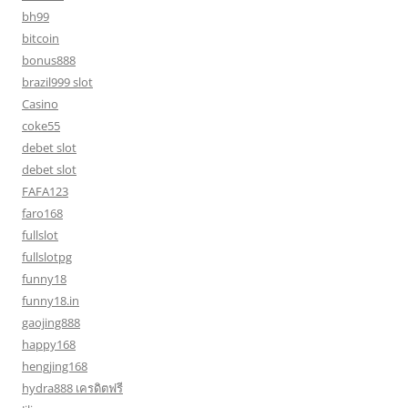
bh99
bitcoin
bonus888
brazil999 slot
Casino
coke55
debet slot
debet slot
FAFA123
faro168
fullslot
fullslotpg
funny18
funny18.in
gaojing888
happy168
hengjing168
hydra888 เครดิตฟรี