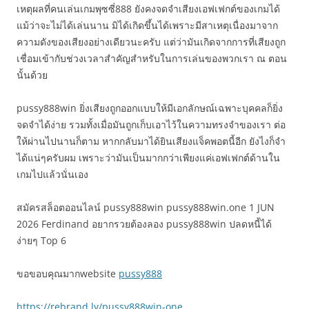
เหตุผลที่คนเล่นเกมพุซซี่888 ยังคงจดจำเสียงเอฟเฟกต์ของเกมได้
แม้ว่าจะไม่ได้เล่นนาน มิได้เกิดขึ้นได้เพราะมีสาเหตุเนื่องมาจาก
ความดังของเสียงอย่างเดียวนะครับ แต่ว่ามันเกิดจากการที่เสียงถูก
เชื่อมเข้ากับช่วงเวลาสำคัญสำหรับในการเล่นของพวกเรา ณ ตอน
นั้นด้วย
pussy888win ยิ่งเสียงถูกออกแบบให้มีเอกลักษณ์เฉพาะบุคคลก็ยิ่ง
จดจำได้ง่าย รวมทั้งเมื่อมันถูกเก็บเอาไว้ในความทรงจำของเรา ต่อ
ให้ผ่านไปนานก็ตาม หากกลับมาได้ยินเสียงแจ็คพอตนี้อีก ยังไงก็จำ
ได้แน่ๆครับผม เพราะว่ามันเป็นมากกว่าเพียงแค่เอฟเฟกต์ด้านใน
เกมไปแล้วนั่นเอง
สมัครสล็อตออนไลน์ pussy888win pussy888win.one 1 JUN
2026 Ferdinand อยากรวยต้องลอง pussy888win ปลดหนี้ได้
ง่ายๆ Top 6
ขอขอบคุณมากwebsite
pussy888
https://rebrand.ly/pussy888win-one