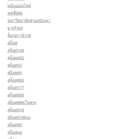
พนันออนไลน์
พุซซี่888
มหาวิทยาลัยสวนสุนันทา
มาเก๊า69
ล็อกดาวน์168
สล็อต
สล็อต168
สล็อต456
สล็อต55
สล็อต66
สล็อต666
สล็อต777
สล็อต888
สล็อต888เว็บตรง
สล็อต918
สล็อต918kiss
สล็อต99
สล็อตpg