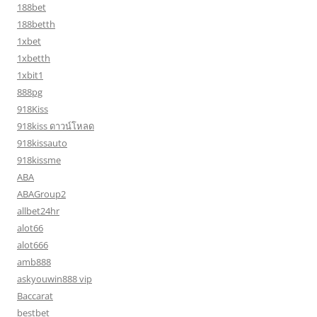
188bet
188betth
1xbet
1xbetth
1xbit1
888pg
918Kiss
918kiss ดาวน์โหลด
918kissauto
918kissme
ABA
ABAGroup2
allbet24hr
alot66
alot666
amb888
askyouwin888 vip
Baccarat
bestbet