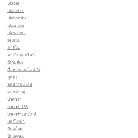
ufabet
ufabetxx
ufabombx
ufasnake
ufawinner
zeus66
คาสิโน
คาสิโนออนไลน์
ซีเกมส์68
ซื้อหวยออนไลน์ 24
ดูหนัง
ดูหนังออนไลน์
ทางเข้าpg
บาคาร่า
บาคาร่า168
บาคาร่าออนไลน์
บุหรีไฟฟ้า
ปั่นสล็อต
ปั่นแตก66