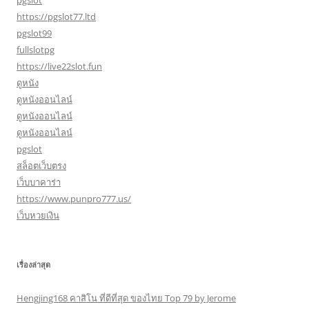
pgslot
https://pgslot77.ltd
pgslot99
fullslotpg
https://live22slot.fun
ดูหนัง
ดูหนังออนไลน์
ดูหนังออนไลน์
ดูหนังออนไลน์
pgslot
สล็อตเว็บตรง
เว็บบาคาร่า
https://www.punpro777.us/
เว็บหวยเงิน
เรื่องล่าสุด
Hengjing168 คาสิโน ที่ดีที่สุด ของไทย Top 79 by Jerome