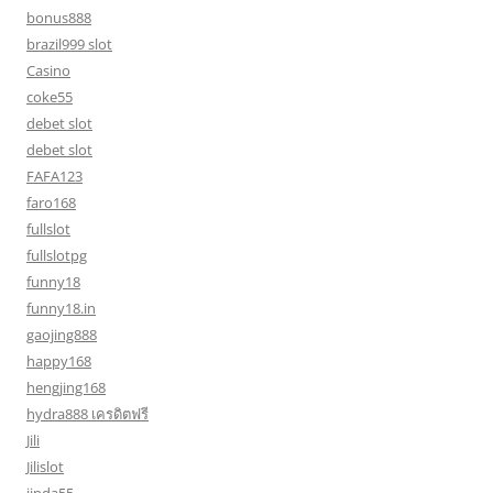
bonus888
brazil999 slot
Casino
coke55
debet slot
debet slot
FAFA123
faro168
fullslot
fullslotpg
funny18
funny18.in
gaojing888
happy168
hengjing168
hydra888 เครดิตฟรี
Jili
Jilislot