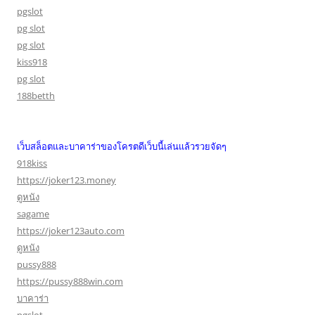
pgslot
pg slot
pg slot
kiss918
pg slot
188betth
เว็บสล็อตและบาคาร่าของโครตดีเว็บนี้เล่นแล้วรวยจัดๆ
918kiss
https://joker123.money
ดูหนัง
sagame
https://joker123auto.com
ดูหนัง
pussy888
https://pussy888win.com
บาคาร่า