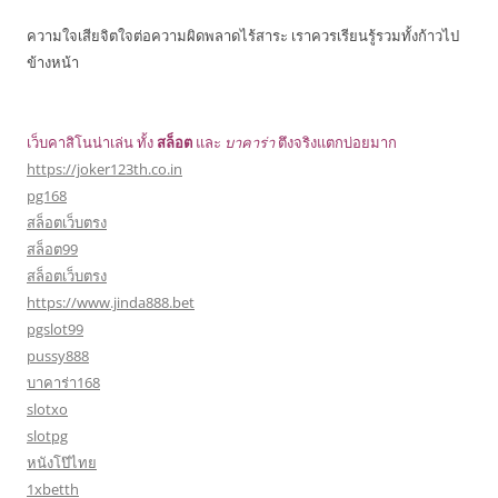
ความใจเสียจิตใจต่อความผิดพลาดไร้สาระ เราควรเรียนรู้รวมทั้งก้าวไป
ข้างหน้า
เว็บคาสิโนน่าเล่น ทั้ง
สล็อต
และ
บาคาร่า
ตึงจริงแตกบ่อยมาก
https://joker123th.co.in
pg168
สล็อตเว็บตรง
สล็อต99
สล็อตเว็บตรง
https://www.jinda888.bet
pgslot99
pussy888
บาคาร่า168
slotxo
slotpg
หนังโป๊ไทย
1xbetth