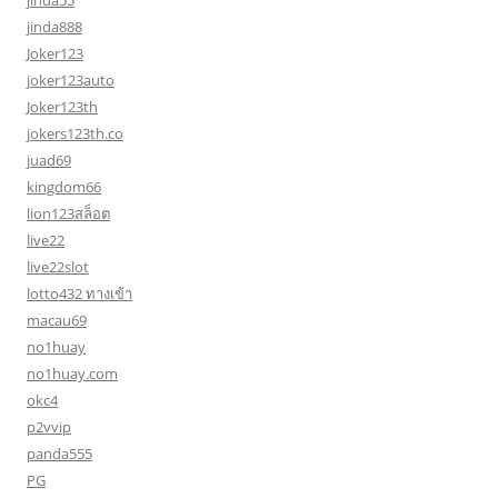
jinda55
jinda888
Joker123
joker123auto
Joker123th
jokers123th.co
juad69
kingdom66
lion123สล็อต
live22
live22slot
lotto432 ทางเข้า
macau69
no1huay
no1huay.com
okc4
p2vvip
panda555
PG