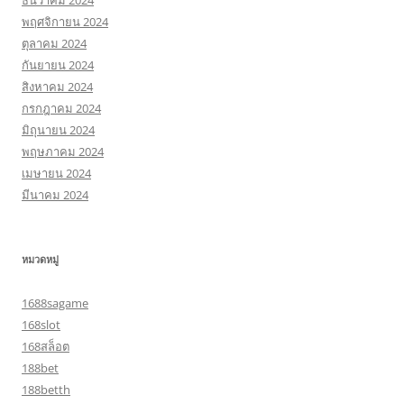
ธันวาคม 2024
พฤศจิกายน 2024
ตุลาคม 2024
กันยายน 2024
สิงหาคม 2024
กรกฎาคม 2024
มิถุนายน 2024
พฤษภาคม 2024
เมษายน 2024
มีนาคม 2024
หมวดหมู่
1688sagame
168slot
168สล็อต
188bet
188betth