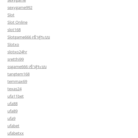
sexygame
sexygame992
Slot
Slot Online
slot168
Slotgame666 เข้าสู่ระบบ
Slotxo
slotxo24hr
sretthi99
ssgame666 เข้าสู่ระบบ
tangtem168
temmax69
texas24
ufa11bet
ufa88
ufa89
ufa9
ufabet
ufabetxx