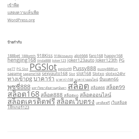
เข้าฟีด
แสดงความเห็นฟีด
WordPress.org
ป้ายกำกับ
918Kiss
188bet
alot666
faro168
happy168
188betth
918kissauto
hengjing168
joker123auto
Joker123th
PG
jinda888
Joker123
PGSlot
Pussy888
pg77
PG Slot
pgslot99
pussy888fun
sexyauto168
slot168
sagame
Slotxo
slotxo24hr
sagame168
Slot
บาคาร่า
ทางเข้าpg
ปั่นแตก66
บาคาร่า168
บาคาร่าออนไลน์
สล็อต
พุซซี่888
สล็อต99
สล็อต66
มหาวิทยาลัยสวนสุนันทา
สล็อต168
สล็อต888
สล็อตออนไลน์
สล็อตxo
สล็อตเครดิตฟรี
สล็อตเว็บตรง
เว็บสล็อต
เครดิตฟรี
โจ๊กเกอร์123