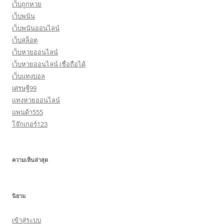
เว็บถูกหวย
เว็บพนัน
เว็บพนันออนไลน์
เว็บสล็อต
เว็บหวยออนไลน์
เว็บหวยออนไลน์ เชื่อถือได้
เว็บแทงบอล
เศรษฐี99
แทงหวยออนไลน์
แพนด้า555
โจ๊กเกอร์123
ความเห็นล่าสุด
นิยาม
เข้าสู่ระบบ