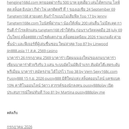
hengjing168d.com ทุกยอดฝากรับ 500 บาท ยูสเดียว เล่นได้ทุกเกม ไลฟ์
สด สล็อต ยิงปลา กีฬา ไพ่ เครดิตฟรี ที่ 1 ของเอเชีย 24 September 69
Tangtem168 สายแตก ลุ้นกำไรแบบไม่เสียฟีล Top 17 by Jenny
Tangtem168e.com โบนัสพี่ฝากมา น้องให้เพิ่ม 200 เล่นลื่น ไม่มีสะดุด กา
รันตี กำไรหลักแสน tangtem168 เข้าให้ทัน ก่อนรางวัลหลุดมือ 28 July 69
เว็บใหญ่ สล็อต888 เวปไซต์แตกง่าย สล็อตยอดนิยม 2026 รวมเกมดัง ค่าย
ชั้นนำ และฟีเจอร์ที่ผู้เล่นชื่นชอบ ใหม่ล่าสุด Top 87 by Linwood
jin888.asia 11 ส.ค. 2569 casino
บาคาร่า 26 กรกฎาคม 2569 บาคาร่า เปิดมุมมองใหม่ของเกมบาคาร่า
เซียนบาคาร่าตัวจริงรับ 3 แสน ระบบอัตโนมัติเจ้าแรก สัมผัสโต๊ะสดระดับ
พรีเมียม บาคาร่า สมัครง่าย ได้โปรไว Top 38 by Vern Sexy168c.com
Pussy888 15 ก.ย. 2026 pussy888 มิติใหม่แห่ง สล็อตออนไลน์ แคชแบค
10% คาสิโนออนไลน์ 5ดาว สวรรค์ของนักลงทุน pussy888play เปิด
ประสบการณ์ใหม่ทันที Top 81 by Martina pussy888play.me
คลังเก็บ
กรกฎาคม 2026