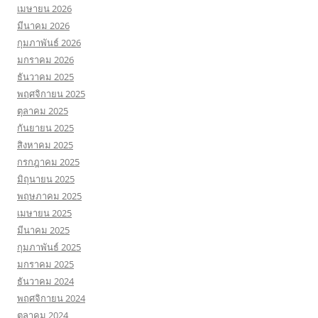
เมษายน 2026
มีนาคม 2026
กุมภาพันธ์ 2026
มกราคม 2026
ธันวาคม 2025
พฤศจิกายน 2025
ตุลาคม 2025
กันยายน 2025
สิงหาคม 2025
กรกฎาคม 2025
มิถุนายน 2025
พฤษภาคม 2025
เมษายน 2025
มีนาคม 2025
กุมภาพันธ์ 2025
มกราคม 2025
ธันวาคม 2024
พฤศจิกายน 2024
ตุลาคม 2024