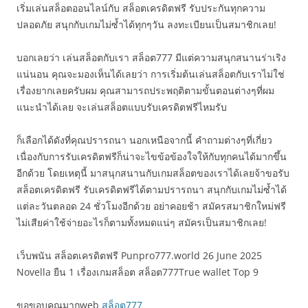
เริ่มเล่นสล็อตออนไลน์กับ สล็อตเครดิตฟรี รับประกันทุกความ
ปลอดภัย สนุกกับเกมไม่ซ้ำได้ทุกๆวัน ลงทะเบียนเป็นสมาชิกเลย!
บอกเลยว่า เล่นสล็อตกับเรา สล็อต777 มีแต่ความสนุกสนานร่าเริง
แน่นอน คุณจะมองเห็นได้เลยว่า การเริ่มต้นเล่นสล็อตกับเราไม่ใช่
เรื่องยากเลยครับผม คุณสามารถประพฤติตามขั้นตอนต่างๆที่ผม
แนะนำได้เลย จะเล่นสล็อตแบบรับเครดิตฟรีไหมรับ
ก็เลือกได้ดังที่คุณปรารถนา นอกเหนือจากนี้ คำถามต่างๆที่เกี่ยว
เนื่องกับการรับเครดิตฟรีก็น่าจะไขข้อข้องใจให้กับทุกคนได้มากขึ้น
อีกด้วย โดยเหตุนี้ มาสนุกสนานกับเกมสล็อตของเราได้เลยจ้าขอรับ
สล็อตเครดิตฟรี รับเครดิตฟรีได้ตามปรารถนา สนุกกับเกมไม่ซ้ำได้
แต่ละวันตลอด 24 ชั่วโมงอีกด้วย อย่าคอยช้า สมัครสมาชิกใหม่ฟรี
ไม่เสียค่าใช้จ่ายอะไรก็ตามทั้งหมดแน่ๆ สมัครเป็นสมาชิกเลย!
เว็บพนัน สล็อตเครดิตฟรี Punpro777.world 26 June 2025
Novella ยืน 1 เรื่องเกมสล็อต สล็อต777True wallet Top 9
ขอขอบคุณมากweb
สล็อต777