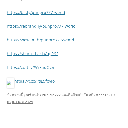
https://bit.ly/punpro777-world
https://rebrand.ly/punpro777-world
https://wow.in.th/punpro777-world
https://shorturl.asia/mJRSF
https://cutt.ly/WrxuuOca
https://t.co/PsE9foyIoi
ข้อความนี้ถูกเขียนใน
PunPro777
และติดป้ายกำกับ
สล็อต777
บน
19
พฤษภาคม 2025