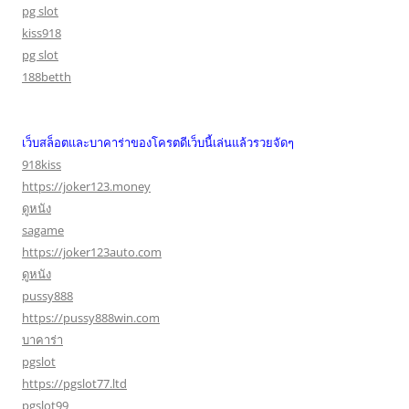
pg slot
kiss918
pg slot
188betth
เว็บสล็อตและบาคาร่าของโครตดีเว็บนี้เล่นแล้วรวยจัดๆ
918kiss
https://joker123.money
ดูหนัง
sagame
https://joker123auto.com
ดูหนัง
pussy888
https://pussy888win.com
บาคาร่า
pgslot
https://pgslot77.ltd
pgslot99