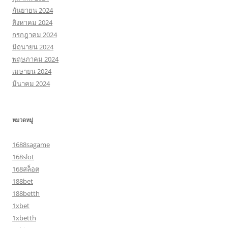
กันยายน 2024
สิงหาคม 2024
กรกฎาคม 2024
มิถุนายน 2024
พฤษภาคม 2024
เมษายน 2024
มีนาคม 2024
หมวดหมู่
1688sagame
168slot
168สล็อต
188bet
188betth
1xbet
1xbetth