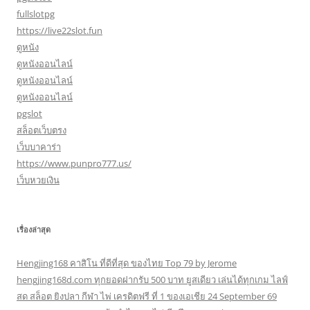
fullslotpg
https://live22slot.fun
ดูหนัง
ดูหนังออนไลน์
ดูหนังออนไลน์
ดูหนังออนไลน์
pgslot
สล็อตเว็บตรง
เว็บบาคาร่า
https://www.punpro777.us/
เว็บหวยเงิน
เรื่องล่าสุด
Hengjing168 คาสิโน ที่ดีที่สุด ของไทย Top 79 by Jerome
hengjing168d.com ทุกยอดฝากรับ 500 บาท ยูสเดียว เล่นได้ทุกเกม ไลฟ์
สด สล็อต ยิงปลา กีฬา ไพ่ เครดิตฟรี ที่ 1 ของเอเชีย 24 September 69