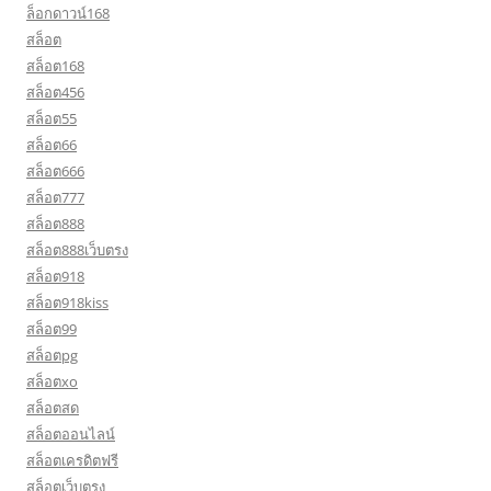
ล็อกดาวน์168
สล็อต
สล็อต168
สล็อต456
สล็อต55
สล็อต66
สล็อต666
สล็อต777
สล็อต888
สล็อต888เว็บตรง
สล็อต918
สล็อต918kiss
สล็อต99
สล็อตpg
สล็อตxo
สล็อตสด
สล็อตออนไลน์
สล็อตเครดิตฟรี
สล็อตเว็บตรง