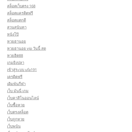
สล็อตเว็บตรง 168
สล็อตเเครดิตฟรี
สล็อตแตกดี
สวนสุนันทา
หนังโป๊
หวยฮานอย
หวยฮานอย vip วันนี้ สด
หวยฮิต88
เกมยิงปลา
เข้าสู่ระบบ ufa191
เครดิตฟรี
เดิมพันกีฬา
เว็บ มันนี่ เกม
เว็บคาสิโนออนไลน์
เว็บซื้อหวย
เว็บตรงสล็อต
เว็บถูกหวย
เว็บพนัน