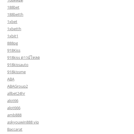
168สล็อต
188bet
188betth
1xbet
1xbetth
1xbit1
888pg
918Kiss
918kiss ดาวน์โหลด
918kissauto
918kissme
ABA
ABAGroup2
allbet24hr
alot66
alot666
amb888
askyouwin888 vip
Baccarat