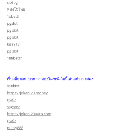
slotpg
หนังโป๊ไทย
1xbetth
pgslot
pg slot
pg slot
kiss918
pg slot
188betth
เว็บสล็อตและบาคาร่าของโครตดีเว็บนี้เล่นแล้วรวยจัดๆ
918kiss
https://joker123.money
ดูหนัง
sagame
https://joker123auto.com
ดูหนัง
pussy888