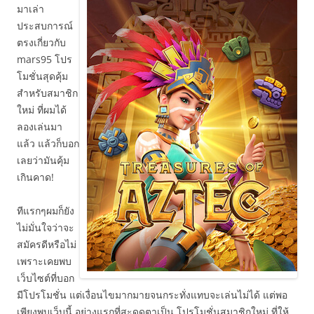
มาเล่า
ประสบการณ์
ตรงเกี่ยวกับ
mars95 โปร
โมชั่นสุดคุ้ม
สำหรับสมาชิก
ใหม่ ที่ผมได้
ลองเล่นมา
แล้ว แล้วก็บอก
เลยว่ามันคุ้ม
เกินคาด!
ทีแรกๆผมก็ยัง
ไม่มั่นใจว่าจะ
สมัครดีหรือไม่
เพราะเคยพบ
เว็บไซต์ที่บอก
มีโปรโมชั่น แต่เงื่อนไขมากมายจนกระทั่งแทบจะเล่นไม่ได้ แต่พอ
เพียงพบเว็บนี้ อย่างแรกที่สะดุดตาเป็น โปรโมชั่นสมาชิกใหม่ ที่ให้