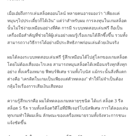
เมื่อเอ๋ยถึงการเล่นสล็อตออนไลน์ หลายคนอาจมองว่า “เพียงแค่
หมุนๆไปประเดี๋ยวก็ได้เงิน” แต่ว่าสำหรับผม การลงทุนในเกมสล็อต
นั้นไม่ใช่ง่ายเหมือนอย่างที่คิด การมี ระบบทดสอบเล่นฟรี ถือเป็น
เครื่องมือสำคัญที่ช่วยให้ผู้เล่นอย่างผมรู้เรื่องเกมได้ลึกซึ้งขึ้น รวมทั้ง
สามารถวางวิธีการได้อย่างมีประสิทธิภาพก่อนเล่นด้วยเงินจริง
ผมได้ลองระบบทดสอบเล่นฟรี รู้สึกเหมือนได้ไปสู่โลกของเกมสล็อต
โดยไม่ต้องเสี่ยงอะไรเลย สามารถหมุนสล็อตได้เหมือนจริงทุกสิ่งทุก
อย่าง ทั้งเครื่องหมาย ฟีพบร์พิเศษ รวมทั้งโบนัส แม้กระนั้นสิ่งที่แตก
ต่างคือ “เครดิตในเกมเป็นเพียงแต่ตัวทดลอง” ทำให้ไม่จำเป็นต้อง
กลุ้มใจเรื่องการเสียเงินเสียทอง
ความรู้สึกแรกคือ ผมได้ทดลองเกมหลายๆชนิด ได้แก่ สล็อต 3 รีล
สล็อต 5 รีล รวมทั้งสล็อตวิดีโอที่มีฟีเจอร์โบนัสพิเศษ การได้ลองเล่น
ทุกเกมทำให้ผมเห็น ลักษณะของเครื่องหมายรวมทั้งจังหวะการชนะ
แจ้งชัดขึ้น