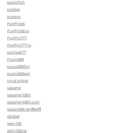
pgslotfish
pokbet
punpro
PunPro66
PunPro66.tv
PunPro777
PunPro777.tv
puntaek77
Pussy888
pussy888fun
pussy888win
royal online
sagame
sagame168th
sagame168th.com
sawan888 เครดิตฟรี
sbobet
sexy168
sexy168vip