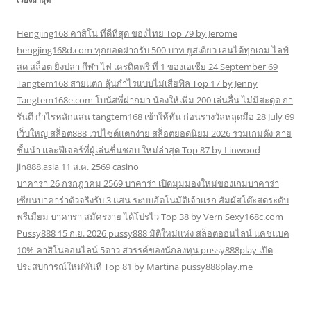
Hengjing168 คาสิโน ที่ดีที่สุด ของไทย Top 79 by Jerome
hengjing168d.com ทุกยอดฝากรับ 500 บาท ยูสเดียว เล่นได้ทุกเกม ไลฟ์
สด สล็อต ยิงปลา กีฬา ไพ่ เครดิตฟรี ที่ 1 ของเอเชีย 24 September 69
Tangtem168 สายแตก ลุ้นกำไรแบบไม่เสียฟีล Top 17 by Jenny
Tangtem168e.com โบนัสพี่ฝากมา น้องให้เพิ่ม 200 เล่นลื่น ไม่มีสะดุด กา
รันตี กำไรหลักแสน tangtem168 เข้าให้ทัน ก่อนรางวัลหลุดมือ 28 July 69
เว็บใหญ่ สล็อต888 เวปไซต์แตกง่าย สล็อตยอดนิยม 2026 รวมเกมดัง ค่าย
ชั้นนำ และฟีเจอร์ที่ผู้เล่นชื่นชอบ ใหม่ล่าสุด Top 87 by Linwood
jin888.asia 11 ส.ค. 2569 casino
บาคาร่า 26 กรกฎาคม 2569 บาคาร่า เปิดมุมมองใหม่ของเกมบาคาร่า
เซียนบาคาร่าตัวจริงรับ 3 แสน ระบบอัตโนมัติเจ้าแรก สัมผัสโต๊ะสดระดับ
พรีเมียม บาคาร่า สมัครง่าย ได้โปรไว Top 38 by Vern Sexy168c.com
Pussy888 15 ก.ย. 2026 pussy888 มิติใหม่แห่ง สล็อตออนไลน์ แคชแบค
10% คาสิโนออนไลน์ 5ดาว สวรรค์ของนักลงทุน pussy888play เปิด
ประสบการณ์ใหม่ทันที Top 81 by Martina pussy888play.me