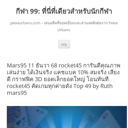
กีฬา 99: ที่นี่ที่เดียวสำหรับนักกีฬา
peixeurbano.com – เสนอดีลที่ยอดเยี่ยมและส่วนลดพิเศษจาก Peixe
Urbano
ข้าม
เมนู
ไป
ยัง
เนื้อหา
Mars95 11 ธันวา 68 rocket45 การันตีคุณภาพ
เล่นง่าย ได้เงินจริง แคชแบค 10% สมจริง เสียง
ดี กราฟฟิค 3D ยอดเล็กยอดใหญ่ โอนทันที
rocket45 คัดเกมทุกค่ายดัง Top 49 by Ruth
mars95