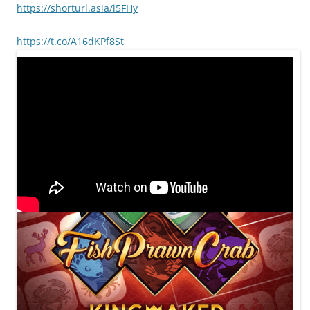
https://shorturl.asia/i5FHy
https://t.co/A16dKPf8St