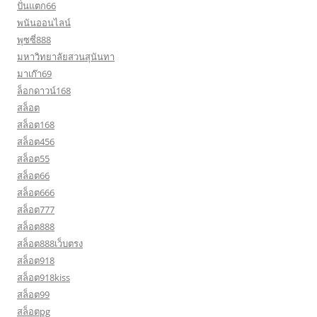
ปั่นแตก66
พนันออนไลน์
พุซซี่888
มหาวิทยาลัยสวนสุนันทา
มาเก๊า69
ล็อกดาวน์168
สล็อต
สล็อต168
สล็อต456
สล็อต55
สล็อต66
สล็อต666
สล็อต777
สล็อต888
สล็อต888เว็บตรง
สล็อต918
สล็อต918kiss
สล็อต99
สล็อตpg