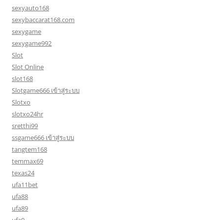
sexyauto168
sexybaccarat168.com
sexygame
sexygame992
Slot
Slot Online
slot168
Slotgame666 เข้าสู่ระบบ
Slotxo
slotxo24hr
sretthi99
ssgame666 เข้าสู่ระบบ
tangtem168
temmax69
texas24
ufa11bet
ufa88
ufa89