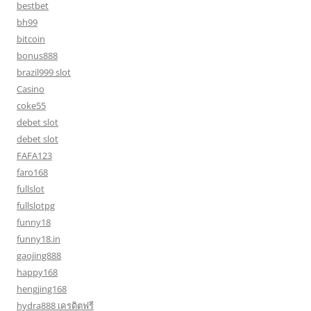
bestbet
bh99
bitcoin
bonus888
brazil999 slot
Casino
coke55
debet slot
debet slot
FAFA123
faro168
fullslot
fullslotpg
funny18
funny18.in
gaojing888
happy168
hengjing168
hydra888 เครดิตฟรี