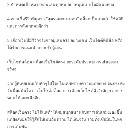
3.กำหนดเป้าหมายก่อนเล่นทุกหน อย่าหมุนแบบไม่มีแนวทาง
4.อย่าเชื่อรีวิวที่พูดว่า “สูตรแตกแน่นอน” สล็อตเป็นเกมสุ่ม ใช้สถิติ
และการสังเกตจะดีกว่า
5.เลือกเว็บที่มีรีวิวจริงจากผู้เล่นจริง อย่างเช่น เว็บไซต์ที่มีชื่อ หรือ
ได้รับการแนะนำจากกรุ๊ปผู้เล่น
เว็บไซต์สล็อต สล็อตเว็บไซต์ตรง ยกระดับประสบการณ์ของผม
จริงๆ
จากผู้ที่เคยเล่นเว็บทั่วๆไปโดยไม่เคยทราบความแตกต่าง จนกระทั่ง
วันนี้ผมมั่นใจว่า เว็บไซต์สล็อต การเลือกเว็บไซต์ดี สำคัญกว่าการ
หมุนให้แตกเสียอีก
สล็อตเว็บตรง ไม่ได้แค่ทำให้ผมสนุกสนานกับการเล่นเกมเยอะขึ้น
แต่ยังส่งผลให้รู้สึกไม่เป็นอันตราย ได้เงินจริง รวมทั้งเชื่อมั่นในทุก
การเดิมพัน