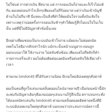
ไม่ใช่แค่ การฝากเงิน ที่สบาย แต่ การถอนเงินก็ง่ายและก็เร็วไม่แพ้
กัน ผมเคยถอนกำไรเล็กๆเพียงแต่ไม่กี่ร้อยบาท แต่ว่าเงินเข้าบัญชี
ด้านในไม่กี่นาที นี่แหละเป็นสิ่งที่ทำให้ผมมั่นใจรวมทั้งบันเทิงใจ
เพราะเหตุว่าบ่อยครั้งการถอนเงินช้าๆทำให้ผมรู้สึกไม่แน่ใจในเว็บ
นั้น แต่ที่นี่ไม่มีปัญหาหัวข้อนั้นเลย
อีกอย่างที่ผมชอบเป็นระบบมันเข้าใจง่าย แม้ผมจะไม่ค่อยถนัด
เทคโนโลยีมากสักเท่าไรนัก แม้กระนั้นหน้าเมนูฝาก-ถอนถูก
ออกแบบมาให้ ใช้งานง่าย ไม่สลับซับซ้อน เพียงแค่ไม่กี่คลิกก็ทำ
รายการเสร็จแล้ว ผมไม่ต้องติดต่อแอดมินหรือส่งสลิปให้เสียเวล่ำ
เวลา
ค่ายเกม london45 ที่ได้รับความนิยม มีเกมใหม่อัปเดตทุกสัปดาห์
ผมเป็นคนที่ถูกใจเล่นเกมสล็อตออนไลน์มาหลายปี เมื่อก่อนหน้านี้มัก
จะพบกับปัญหาเดิมๆคือเกมบ่อยๆเล่นนานก็รู้สึกเบื่อ ตราบจนกระทั่ง
ได้ลองสมัครเล่นกับ london45 ค่ายเกมสล็อตยอดฮิตค่ายหนึ่งที่มี
ระบบอัปเดตเกมใหม่ทุกสัปดาห์ บอกเลยว่าประสบการณ์คราวนี้