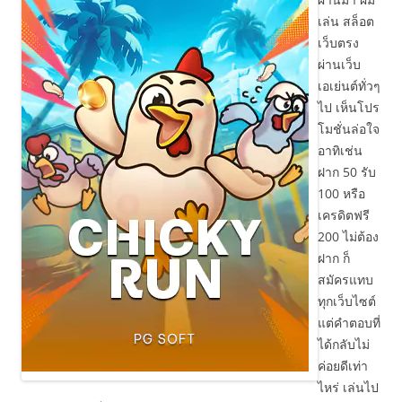
เล่น สล็อต
เว็บตรง
ผ่านเว็บ
เอเย่นต์ทั่วๆ
ไป เห็นโปร
โมชั่นล่อใจ
อาทิเช่น
ฝาก 50 รับ
100 หรือ
เครดิตฟรี
200 ไม่ต้อง
ฝาก ก็
สมัครแทบ
ทุกเว็บไซต์
แต่คำตอบที่
ได้กลับไม่
ค่อยดีเท่า
ไหร่ เล่นไป