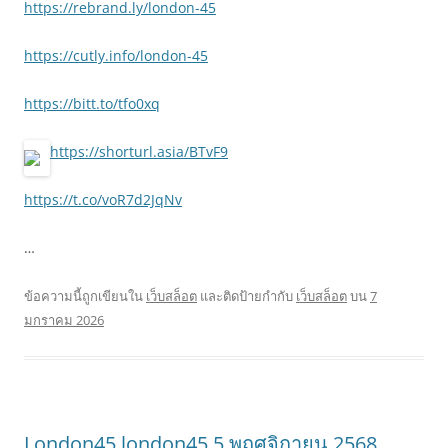
https://rebrand.ly/london-45
https://cutly.info/london-45
https://bitt.to/tfo0xq
https://shorturl.asia/BTvF9
https://t.co/voR7d2JqNv
…
ข้อความนี้ถูกเขียนใน
เว็บสล็อต
และติดป้ายกำกับ
เว็บสล็อต
บน
7
มกราคม 2026
London45 london45 5 พฤศจิกายน 2568