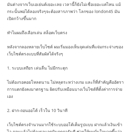
มันต่างจากเว็บเอเย่นต์เยอะเลย เวลานี้ก็ยังไม่เชื่อเยอะแค่ไหน แม้
กระนั้นพอได้ลองจริงๆจะต้องสารภาพว่า โลกของ london45 มัน
เปิดกว้างขึ้นมาก
ทำไมผมถึงเลือกเล่น สล็อตเว็บตรง
หลังจากลองหลายเว็บไซต์ ผมเริ่มมองเห็นจุดเด่นที่แจ่มกระจ่างของ
เว็บไซต์ตรงแบบที่สัมผัสได้จริงๆ
1. ระบบเสถียร เล่นลื่น ไม่มีกระตุก
ไม่ต้องรอคอยโหลดนาน ไม่หลุดระหว่างเกม และก็ที่สำคัญคืออัตรา
การแตกยังคงมาตรฐาน ผิดปรับเหมือนบางเว็บไซต์ที่ตั้งค่าการจ่าย
เอง
2. ฝาก-ถอนออโต้ เร็วใน 10 วินาที
เว็บไซต์ตรงจำนวนมากใช้ระบบออโต้เต็มรูปแบบ ฝากแล้วเงินเข้า
ไว ถอนแล้วไม่ต้องรอแอดมินกดการันตี ช่วยให้ผมมั่นใจมากขึ้นว่า