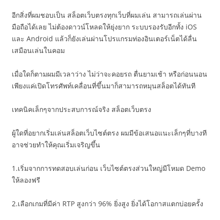
อีกสิ่งที่ผมชอบเป็น สล็อตเว็บตรงทุกเว็บที่ผมเล่น สามารถเล่นผ่าน
มือถือได้เลย ไม่ต้องดาวน์โหลดให้ยุ่งยาก ระบบรองรับอีกทั้ง iOS
และ Android แล้วก็ยังเล่นผ่านโปรแกรมท่องอินเตอร์เน็ตได้ลื่น
เสมือนเล่นในคอม
เมื่อใดก็ตามผมมีเวลาว่าง ไม่ว่าจะคอยรถ ตื่นยามเช้า หรือก่อนนอน
เพียงแค่เปิดโทรศัพท์เคลื่อนที่ขึ้นมาก็สามารถหมุนสล็อตได้ทันที
เทคนิคเล็กๆจากประสบการณ์จริง สล็อตเว็บตรง
ผู้ใดที่อยากเริ่มเล่นสล็อตเว็บไซต์ตรง ผมมีข้อเสนอแนะเล็กๆที่บางที
อาจช่วยทำให้คุณเริ่มเจริญขึ้น
1.เริ่มจากการทดสอบเล่นก่อน เว็บไซต์ตรงส่วนใหญ่มีโหมด Demo
ให้ลองฟรี
2.เลือกเกมที่มีค่า RTP สูงกว่า 96% ยิ่งสูง ยิ่งได้โอกาสแตกบ่อยครั้ง