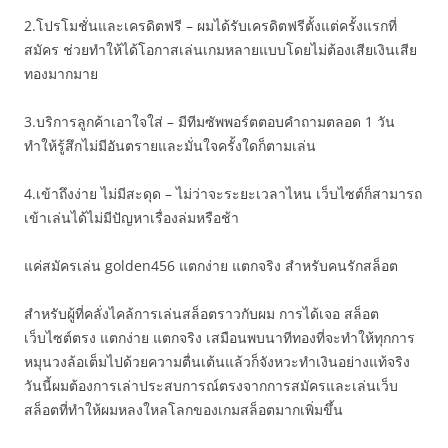
2.โปรโมชั่นและเครดิตฟรี – ผมได้รับเครดิตฟรีตั้งแต่ครั้งแรกที่
สมัคร ช่วยทำให้ได้โอกาสเล่นเกมหลายแบบโดยไม่ต้องเสียเงินเสีย
ทองมากมาย
3.บริการลูกค้าเอาใจใส่ – มีทีมซัพพอร์ตตอบคำถามตลอด 1 วัน
ทำให้รู้สึกไม่มีอันตรายและมั่นใจครั้งใดก็ตามเล่น
4.เข้าถึงง่าย ไม่มีสะดุด – ไม่ว่าจะระยะเวลาไหน เว็บไซต์ก็สามารถ
เข้าเล่นได้ไม่มีปัญหาเรื่องล่มหรือช้า
แค่สมัครเล่น golden456 แตกง่าย แตกจริง สำหรับคนรักสล็อต
สำหรับผู้ที่คลั่งไคล้การเล่นสล็อตราวกับผม การได้เจอ สล็อต
เว็บไซต์ตรง แตกง่าย แตกจริง เสมือนพบนาทีทองที่จะทำให้ทุกการ
หมุนวงล้อเต็มไปด้วยความตื่นเต้นแล้วก็จังหวะทำเงินอย่างแท้จริง
วันนี้ผมต้องการเล่าประสบการณ์ตรงจากการสมัครและเล่นเว็บ
สล็อตที่ทำให้ผมหลงใหลโลกของเกมสล็อตมากเพิ่มขึ้น