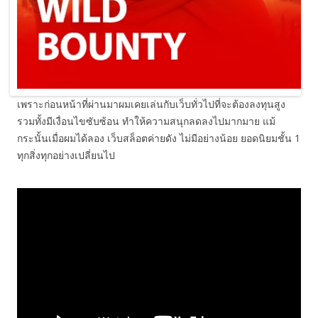
เพราะก่อนหน้าที่ผ่านมาผมเคยเล่นกับเว็บทั่วไปที่จะต้องลงทุนสูง
รวมทั้งมีเงื่อนไขซับซ้อน ทำให้ความสนุกลดลงไปมากมาย แม้
กระนั้นเมื่อผมได้ลอง เว็บสล็อตค่ายดัง ไม่มีอย่างน้อย ยอดนิยมชั้น 1
ทุกสิ่งทุกอย่างเปลี่ยนไป