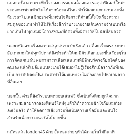
แต่ละครั้ง ความระทึกใจของการหมุนสล็อตและรอดูว่าฟีเจอร์ใหม่ๆ
จะออกมาช่วยทำเงินได้มากน้อยแค่ไหน ทำให้ผมสนุกสนานกระทั่ง
ลืมเวลาไปเลย อีกอย่างที่ผมจับใจคือการที่ค่ายนี้ตั้งใจเรื่องความ
สมดุลของเกม ทำให้ไม่รู้เรื่องสึกว่าบางเกมง่ายเกินความจำเป็นหรือ
ยากเกินไป ทุกเกมมีโอกาสชนะที่ดีรวมทั้งมีรางวัลโบนัสที่สมควร
นอกเหนือจากเรื่องความสนุกสนานร่าเริงแล้ว สล็อตเว็บตรง ระบบ
อัปเดตเกมใหม่ทุกสัปดาห์ยังช่วยทำให้ผมมีตัวเลือกเยอะขึ้นเรื่อยๆใน
การคิดแผนเล่น ผมสามารถเลือกเล่นเกมที่มีฟีพบร์ตรงกับสไตล์ของ
ตนเอง แล้วก็เปลี่ยนแปลงเกมได้เสมอๆไม่รู้เรื่องสึกเบื่อราวกับที่เคย
เป็น การอัปเดตเป็นประจำทำให้ผมแทบจะไม่ต้องออกไปหาเกมจาก
ที่อื่นเลย
นอกนั้น ค่ายนี้ยังมีระบบทดสอบเล่นฟรี ซึ่งเป็นสิ่งที่ผมถูกใจมาก
เพราะผมสามารถลองฟีพบร์ใหม่ๆแล้วก็ทำความเข้าใจกับเกมก่อน
ลงเงินจริง ทำให้ลดการเสี่ยงรวมทั้งเพิ่มความเชื่อมั่นและมั่นใจ
สำหรับเพื่อการเล่นจริงได้มากขึ้น
สมัครเล่น london45 ด้วยขั้นตอนง่ายๆทำได้ภายในไม่กี่นาที