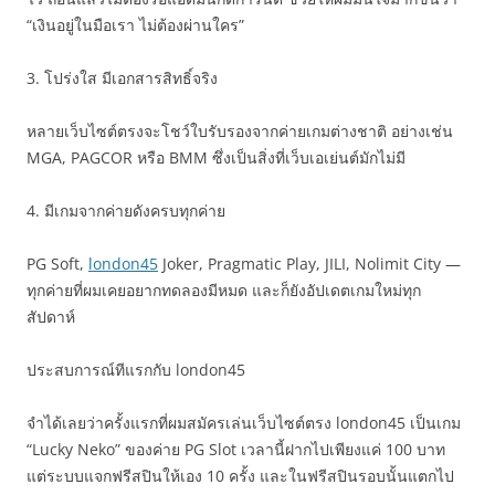
“เงินอยู่ในมือเรา ไม่ต้องผ่านใคร”
3. โปร่งใส มีเอกสารสิทธิ์จริง
หลายเว็บไซต์ตรงจะโชว์ใบรับรองจากค่ายเกมต่างชาติ อย่างเช่น
MGA, PAGCOR หรือ BMM ซึ่งเป็นสิ่งที่เว็บเอเย่นต์มักไม่มี
4. มีเกมจากค่ายดังครบทุกค่าย
PG Soft,
london45
Joker, Pragmatic Play, JILI, Nolimit City —
ทุกค่ายที่ผมเคยอยากทดลองมีหมด และก็ยังอัปเดตเกมใหม่ทุก
สัปดาห์
ประสบการณ์ทีแรกกับ london45
จำได้เลยว่าครั้งแรกที่ผมสมัครเล่นเว็บไซต์ตรง london45 เป็นเกม
“Lucky Neko” ของค่าย PG Slot เวลานี้ฝากไปเพียงแค่ 100 บาท
แต่ระบบแจกฟรีสปินให้เอง 10 ครั้ง และในฟรีสปินรอบนั้นแตกไป