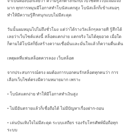
จำเป็นต้องบอกเลยว่า ความรู้สึกต่างกันกับเว็บไซต์ทั่วไปแจ่มแจ้ง
มาก ทุกการหมุนมีโอกาสทำโบนัสแตกสูง โบนัสเล็กก็เข้าเสมอๆ
ทำให้มีความรู้สึกสนุกแบบไม่มีสะดุด
วันนั้นผมหมุนไปไม่ถึงชั่วโมง แต่ว่าได้รางวัลเล็กๆหลายที รู้สึกได้
เลยว่าเว็บไซต์แห่งนี้ สล็อตแตกง่าย แตกจริง ไม่ได้คุยอวด เมื่อใด
ก็ตามได้โบนัสก็ยิ่งสร้างความเชื่อมั่นและมั่นใจแล้วก็ความตื่นเต้น
เหตุผลที่แฟนสล็อตควรลอง เว็บสล็อต
จากประสบการณ์ตรง ผมต้องการบอกคนรักสล็อตทุกคนว่า การ
เลือกเว็บไซต์ตรงมีความหมายมาก เพราะ
• โบนัสแตกง่าย ทำให้มีโอกาสทำเงินสูง
• ไม่มีอันตรายแล้วก็เชื่อถือได้ ไม่มีปัญหาเรื่องฝาก-ถอน
• เล่นบันเทิงใจไม่มีสะดุด ระบบเสถียร รองรับโทรศัพท์มือถือทุก
ระบบ