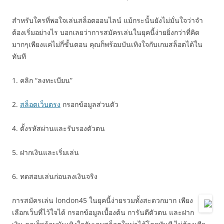
สำหรับใครที่พอใจเล่นสล็อตออนไลน์ แม้กระนั้นยังไม่มั่นใจว่าจำ
ต้องเริ่มอย่างไร บอกเลยว่าการสมัครเล่นในยุคนี้ง่ายยิ่งกว่าที่คิด
มากๆเพียงแค่ไม่กี่ขั้นตอน คุณก็พร้อมบันเทิงใจกับเกมสล็อตได้ใน
ทันที
1. คลิก “ลงทะเบียน”
2.
สล็อตเว็บตรง
กรอกข้อมูลส่วนตัว
4. ตั้งรหัสผ่านและรับรองตัวตน
5. ฝากเงินและเริ่มเล่น
6. ทดสอบเล่นก่อนลงเงินจริง
การสมัครเล่น london45 ในยุคนี้ง่ายรวมทั้งสะดวกมาก เพียง
เลือกเว็บที่ไว้ใจได้ กรอกข้อมูลเบื้องต้น การันตีตัวตน และฝาก