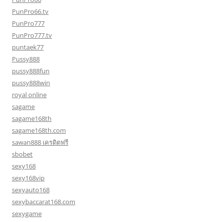
PunPro66.tv
PunPro777
PunPro777.tv
puntaek77
Pussy888
pussy888fun
pussy888win
royal online
sagame
sagame168th
sagame168th.com
sawan888 เครดิตฟรี
sbobet
sexy168
sexy168vip
sexyauto168
sexybaccarat168.com
sexygame