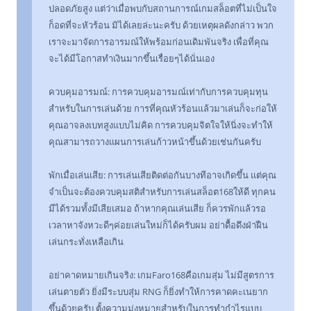
ปลอดภัยสูง แต่ว่าเมื่อพบกับสถานการณ์เกมสล็อตที่ไม่เป็นใจ
ก็อดที่จะหัวร้อน มิได้เลยล่ะนะครับ ด้วยเหตุผลดังกล่าว พวก
เราจะมาจัดการอารมณ์ให้พร้อมก่อนเดิมพันจริง เพื่อที่คุณ
จะได้มีโอกาสทำเงินมากขึ้นเรื่อยๆได้นั่นเอง
ควบคุมอารมณ์: การควบคุมอารมณ์เท่ากับการควบคุมทุน
สำหรับในการเล่นด้วย การที่คุณหัวร้อนแล้วมาเล่นก็จะก่อให้
คุณอาจลงเบทสูงแบบไม่คิด การควบคุมจิตใจให้นิ่งจะทำให้
คุณสามารถวางแผนการเล่นก้าวหน้าขึ้นด้วยเช่นกันครับ
พักเมื่อเล่นเสีย: การเล่นเสียติดต่อกันบางทีอาจเกิดขึ้น แต่คุณ
จำเป็นจะต้องควบคุมสติสำหรับการเล่นสล็อต168ให้ดี ทุกคน
มีได้รวมทั้งมีเสียเสมอ ถ้าหากคุณเล่นเสีย ก็ควรพักแล้วรอ
เวลาหาจังหวะดีๆค่อยเล่นใหม่ก็ได้ครับผม อย่าดื้อดึงฝ่าฝืน
เล่นกระทั่งเหลือเกิน
อย่าคาดหมายเกินจริง: เกมFaro168คือเกมสุ่ม ไม่มีสูตรการ
เล่นตายตัว ยิ่งมีระบบสุ่ม RNG ก็ยิ่งทำให้การคาดคะเนยาก
ขึ้นด้วยครับ ตั้งความมุ่งหมายสำหรับในการทำกำไรแบบ