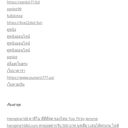
https://pgslot77.ltd
pgslot99
fullslotpg
https://live22slot.fun
ดูหนัง
ดูหนังออนไลน์
ดูหนังออนไลน์
ดูหนังออนไลน์
pgslot
สล็อตเว็บตรง
เว็บบาคาร่า
https://www.punpro777.us/
เว็บหวยเงิน
เรื่องล่าสุด
Hengjing168 คาสิโน ที่ดีที่สุด ของไทย Top 79 by Jerome
hengjing168d.com ทุกยอดฝากรับ 500 บาท ยูสเดียว เล่นได้ทุกเกม ไลฟ์