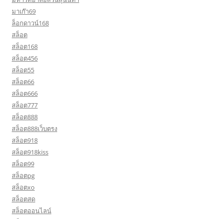
มาเก๊า69
ล็อกดาวน์168
สล็อต
สล็อต168
สล็อต456
สล็อต55
สล็อต66
สล็อต666
สล็อต777
สล็อต888
สล็อต888เว็บตรง
สล็อต918
สล็อต918kiss
สล็อต99
สล็อตpg
สล็อตxo
สล็อตสด
สล็อตออนไลน์