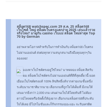
สล็อต168 watchspec.com 29 ส.ค. 25 สล็อต168
เว็บไซต์ ใหญ่ สล็อตเว็บตรงแตกง่าย 2025 เล่นแล้วรวย
จริงไหม? มาดูกัน casino เว็บแม่ สล็อต ใหม่ล่าสุด Top
70 by German
อย่าพลาดโอกาสสำหรับในการทำเงินกับ สล็อต168 เว็บตรง
ไม่ผ่านเอเย่นต์ ส่งต่อทุกความสนุกสนานถึงมือคุณทุกๆวัน
ลองเลย!
มองหาเว็บไซต์ตรงอยู่ใช่ไหม? มาทดลอง สล็อต สิครับ
ผม สล็อตเว็บไซต์ตรงไม่ผ่านเอเย่นต์ที่ดีที่สุดเดี๋ยวนี้ ยอด
เยี่ยมเว็บไซต์ตรงแท้ 100% ลิขสิทธิ์แท้จากค่ายเกมชั้นหนึ่ง
ระดับนานาชาติมากมาย เลือกเกมที่ถูกใจได้เต็มที่ มีเกมให้
เล่นมากยิ่งกว่า 2,000 เกม เล่นผ่านเว็บได้โดยทันที ไม่ต้อง
ดาวน์โหลดหรือจัดตั้งให้ยุ่งยาก เลือกเกมสล็อต168ที่ประทับ
ใจได้เลย มีโปรโมชั่นและก็กิจกรรมเยอะแยะ จะรับเครดิต