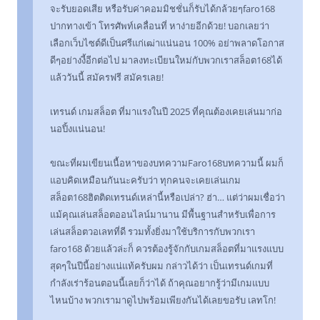
จะรับยอดเสีย หรือรับค่าคอมมิชชั่นก็รับได้กล้วยๆfaro168
ปากทางเข้า โทรศัพท์เคลื่อนที่ หาง่ายอีกด้วย! บอกเลยว่า
เลือกเว็บไซต์ดีเป็นศรีแก่เฒ่าแน่นอน 100% อย่าพลาดโอกาส
ดีๆอย่างงี้อีกต่อไป มาลงทะเบียนใหม่กับพวกเราสล็อต168ได้
แล้ววันนี้ สมัครฟรี สมัครเลย!
เทรนด์ เกมสล็อต ที่มาแรงในปี 2025 ที่คุณต้องเคยเล่นมาก่อ
นอปิ้งแน่นอน!
ขณะที่ผมเขียนเนื้อหาของบทความFaro168บทความนี้ ผมก็
แอบคิดเหมือนกันนะครับว่า ทุกคนจะเคยเล่นเกม
สล็อต168ฮิตติดเทรนด์เหล่านี้หรือเปล่า? ฮ่า… แต่ว่าผมเชื่อว่า
แม้คุณเล่นสล็อตออนไลน์มานาน มีพื้นฐานสำหรับเพื่อการ
เล่นสล็อตวอเลทที่ดี รวมทั้งยิ่งมาใช้บริการกับพวกเรา
faro168 ด้วยแล้วล่ะก็ ควรต้องรู้จักกับเกมสล็อตที่มาแรงแบบ
สุดๆในปีนี้อย่างแน่แท้ครับผม กล่าวได้ว่า เป็นเทรนด์เกมที่
กำลังเร่าร้อนตอนนี้เลยก็ว่าได้ ถ้าคุณอยากรู้ว่ามีเกมแบบ
ไหนบ้าง พวกเรามาดูไปพร้อมเพียงกันได้เลยขอรับ เลทโก!