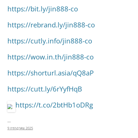
https://bit.ly/jin888-co
https://rebrand.ly/jin888-co
https://cutly.info/jin888-co
https://wow.in.th/jin888-co
https://shorturl.asia/qQ8aP
https://cutt.ly/6rYyfHqB
https://t.co/2btHb1oDRg
…
9 กรกฎาคม 2025