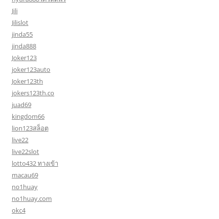
Jili
Jilislot
jinda55
jinda888
Joker123
joker123auto
Joker123th
jokers123th.co
juad69
kingdom66
lion123สล็อต
live22
live22slot
lotto432 ทางเข้า
macau69
no1huay
no1huay.com
okc4