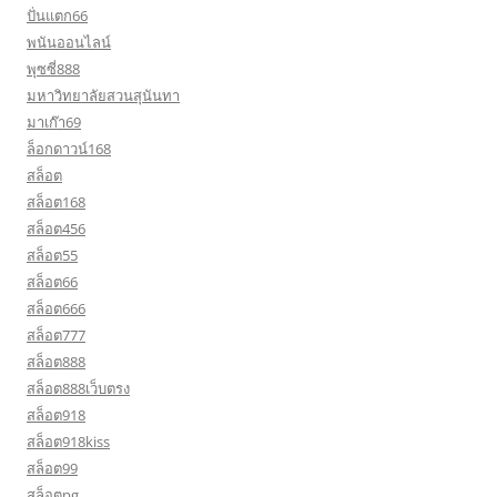
ปั่นแตก66
พนันออนไลน์
พุซซี่888
มหาวิทยาลัยสวนสุนันทา
มาเก๊า69
ล็อกดาวน์168
สล็อต
สล็อต168
สล็อต456
สล็อต55
สล็อต66
สล็อต666
สล็อต777
สล็อต888
สล็อต888เว็บตรง
สล็อต918
สล็อต918kiss
สล็อต99
สล็อตpg