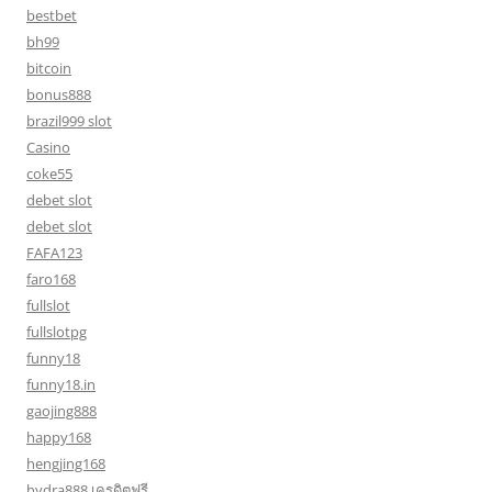
bestbet
bh99
bitcoin
bonus888
brazil999 slot
Casino
coke55
debet slot
debet slot
FAFA123
faro168
fullslot
fullslotpg
funny18
funny18.in
gaojing888
happy168
hengjing168
hydra888 เครดิตฟรี