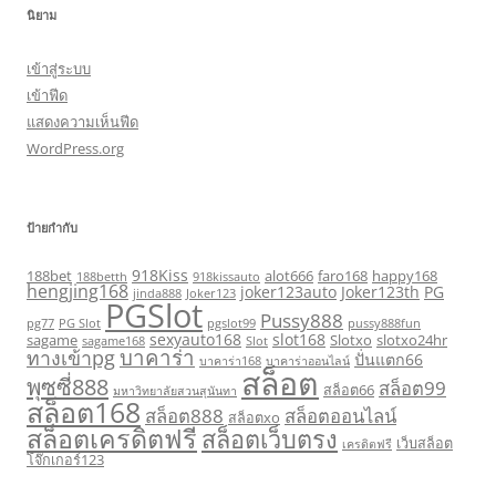
นิยาม
เข้าสู่ระบบ
เข้าฟีด
แสดงความเห็นฟีด
WordPress.org
ป้ายกำกับ
918Kiss
188bet
alot666
faro168
happy168
188betth
918kissauto
hengjing168
joker123auto
Joker123th
PG
jinda888
Joker123
PGSlot
Pussy888
pg77
PG Slot
pgslot99
pussy888fun
sexyauto168
slot168
sagame
Slotxo
slotxo24hr
sagame168
Slot
บาคาร่า
ทางเข้าpg
ปั่นแตก66
บาคาร่า168
บาคาร่าออนไลน์
สล็อต
พุซซี่888
สล็อต99
สล็อต66
มหาวิทยาลัยสวนสุนันทา
สล็อต168
สล็อต888
สล็อตออนไลน์
สล็อตxo
สล็อตเครดิตฟรี
สล็อตเว็บตรง
เว็บสล็อต
เครดิตฟรี
โจ๊กเกอร์123