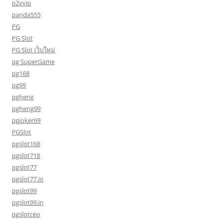
p2vvip
panda555
PG
PG Slot
PG Slot เว็บใหม่
pg SuperGame
pg168
pg99
pgheng
pgheng99
pgjoker69
PGSlot
pgslot168
pgslot718
pgslot77
pgslot77.io
pgslot99
pgslot99.in
pgslotceo