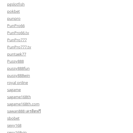
pgslotfish
pokbet
punpro
PunPro66
PunPro66.tv
PunPro777
PunPro777.tv
puntaek77
Pussy888
pussy888fun
pussy888win
royal online
sagame
sagame168th
sagame168th.com
sawan888 เครดิตฟรี
sbobet
sexy168
sexy168vip