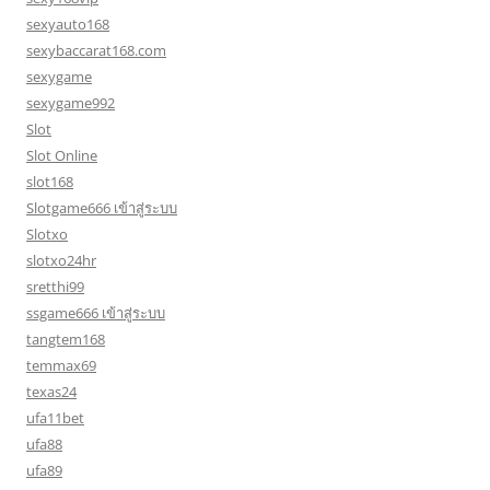
sexyauto168
sexybaccarat168.com
sexygame
sexygame992
Slot
Slot Online
slot168
Slotgame666 เข้าสู่ระบบ
Slotxo
slotxo24hr
sretthi99
ssgame666 เข้าสู่ระบบ
tangtem168
temmax69
texas24
ufa11bet
ufa88
ufa89