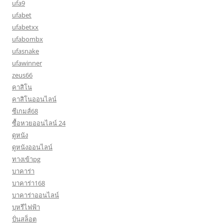
ufa9
ufabet
ufabetxx
ufabombx
ufasnake
ufawinner
zeus66
คาสิโน
คาสิโนออนไลน์
ซีเกมส์68
ซื้อหวยออนไลน์ 24
ดูหนัง
ดูหนังออนไลน์
ทางเข้าpg
บาคาร่า
บาคาร่า168
บาคาร่าออนไลน์
บุหรีไฟฟ้า
ปั่นสล็อต