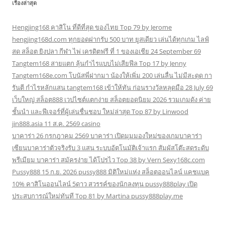
เรื่องล่าสุด
Hengjing168 คาสิโน ที่ดีที่สุด ของไทย Top 79 by Jerome
hengjing168d.com ทุกยอดฝากรับ 500 บาท ยูสเดียว เล่นได้ทุกเกม ไลฟ์
สด สล็อต ยิงปลา กีฬา ไพ่ เครดิตฟรี ที่ 1 ของเอเชีย 24 September 69
Tangtem168 สายแตก ลุ้นกำไรแบบไม่เสียฟีล Top 17 by Jenny
Tangtem168e.com โบนัสพี่ฝากมา น้องให้เพิ่ม 200 เล่นลื่น ไม่มีสะดุด กา
รันตี กำไรหลักแสน tangtem168 เข้าให้ทัน ก่อนรางวัลหลุดมือ 28 July 69
เว็บใหญ่ สล็อต888 เวปไซต์แตกง่าย สล็อตยอดนิยม 2026 รวมเกมดัง ค่าย
ชั้นนำ และฟีเจอร์ที่ผู้เล่นชื่นชอบ ใหม่ล่าสุด Top 87 by Linwood
jin888.asia 11 ส.ค. 2569 casino
บาคาร่า 26 กรกฎาคม 2569 บาคาร่า เปิดมุมมองใหม่ของเกมบาคาร่า
เซียนบาคาร่าตัวจริงรับ 3 แสน ระบบอัตโนมัติเจ้าแรก สัมผัสโต๊ะสดระดับ
พรีเมียม บาคาร่า สมัครง่าย ได้โปรไว Top 38 by Vern Sexy168c.com
Pussy888 15 ก.ย. 2026 pussy888 มิติใหม่แห่ง สล็อตออนไลน์ แคชแบค
10% คาสิโนออนไลน์ 5ดาว สวรรค์ของนักลงทุน pussy888play เปิด
ประสบการณ์ใหม่ทันที Top 81 by Martina pussy888play.me