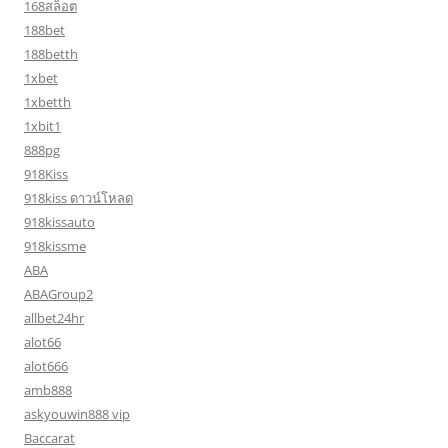
168สล็อต
188bet
188betth
1xbet
1xbetth
1xbit1
888pg
918Kiss
918kiss ดาวน์โหลด
918kissauto
918kissme
ABA
ABAGroup2
allbet24hr
alot66
alot666
amb888
askyouwin888 vip
Baccarat