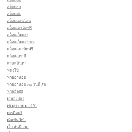
สล็อตxo
สล็อตสด
สล็อตออนไลน์
สล็อตเครดิตฟรี
สล็อตเว็บตรง
สล็อตเว็บตรง 168
สล็อตเเครดิตฟรี
สล็อตแตกดี
สวนสุนันทา
หนังโป๊
หวยฮานอย
หวยฮานอย vip วันนี้ สด
หวยฮิต88
เกมยิงปลา
เข้าสู่ระบบ ufa191
เครดิตฟรี
เดิมพันกีฬา
เว็บ มันนี่ เกม