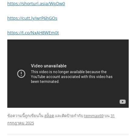
https://shorturl.asia/WpDw0
https://cutt.ly/wrP6hGOs
https://t.co/NxAH8WEm0t
ข้อความนี้ถูกเขียนใน
สล็อต
และติดป้ายกำกับ
temmax69
บน
31
กรกฎาคม 2025