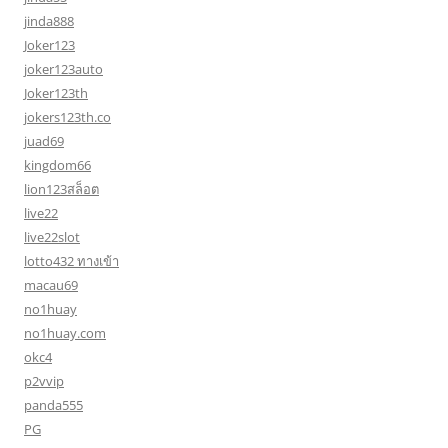
jinda888
Joker123
joker123auto
Joker123th
jokers123th.co
juad69
kingdom66
lion123สล็อต
live22
live22slot
lotto432 ทางเข้า
macau69
no1huay
no1huay.com
okc4
p2vvip
panda555
PG