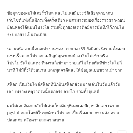
ข้อมูลของผมไม่เคยรั่วไหล และไม่เคยมีประวัติเสียๆหายๆกับ
เว็บไซต์แห่งนี้แม้กระทั้งครั้งเดียว ผมสามารถมองเรื่องราวฝาก-ถอน
ย้อนหลังได้แบบโปร่งใส รวมทั้งทุกยอดเครดิตมีการบันทึกไว้ภายใน
ระบบอย่างเป็นระเบียบ
นอกเหนือจากนี้คณะทำงานของ temmax69 ยังมีอยู่จริงรวมทั้งตอบ
แชทเร็วมาก ไม่ว่าจะเผชิญปัญหาเกมค้าง เงินไม่เข้า หรือ
โปรโมชันไม่แสดง ทีมงานก็เข้ามาช่วยแก้ไขโดยทันทีข้างในไม่กี่
นาที ไม่มีทิ้งให้รอนาน แถมพูดจาดีและให้ข้อมูลแบบขวานผ่าซาก
สล็อต เป็นเว็บไซต์สล็อตที่นักปั่นสล็อตส่วนมากเล่นในวันแล้ววัน
เล่า เพราะเหตุว่าตรงนี้แตกจริง จ่ายไว รวมทั้งดูแลดี
ผมไม่เคยคิดจะกลับไปเล่นเว็บเดิมๆที่เคยเจอปัญหาอีกเลย เพราะ
pgslot ตอบโจทย์ในทุกด้าน ไม่ว่าจะเป็นเรื่องเกม การคลัง ความ
ปลอดภัย หรือความสะดวกสบาย