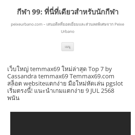
กีฬา 99: ที่นี่ที่เดียวสำหรับนักกีฬา
peixeurbano.com – เสนอดีลที่ยอดเยี่ยมและส่วนลดพิเศษจาก Peixe
Urbano
ข้าม
เมนู
ไป
ยัง
เนื้อหา
เว็บใหญ่ temmax69 ใหม่ล่าสุด Top 7 by
Cassandra temmax69 Temmax69.com
สล็อต websiteแตกง่าย มือใหม่หัดเล่น pgslot
เริ่มตรงนี้! แนะนำเกมแตกง่าย 9 JUL 2568
พนัน