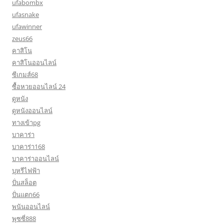
ufabombx
ufasnake
ufawinner
zeus66
คาสิโน
คาสิโนออนไลน์
ซีเกมส์68
ซื้อหวยออนไลน์ 24
ดูหนัง
ดูหนังออนไลน์
ทางเข้าpg
บาคาร่า
บาคาร่า168
บาคาร่าออนไลน์
บุหรีไฟฟ้า
ปั่นสล็อต
ปั่นแตก66
พนันออนไลน์
พุซซี่888