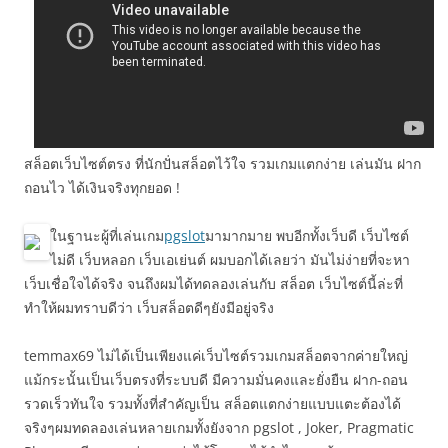
สล็อตเว็บไซต์ตรง ที่นักปั่นสล็อตไว้ใจ รวมเกมแตกง่าย เล่นมัน ฝาก
ถอนไว ได้เงินจริงทุกยอด !
ในฐานะผู้ที่เล่นเกม
pgslot
มามากมาย พบอีกทั้งเว็บดี เว็บไซต์
ไม่ดี เว็บหลอก เว็บเอเย่นต์ ผมบอกได้เลยว่า มันไม่ง่ายที่จะหา
เว็บเชื่อใจได้จริง จนถึงผมได้ทดลองเล่นกับ สล็อต เว็บไซต์นี้ล่ะที่
ทำให้ผมทราบดีว่า เว็บสล็อตดีๆยังมีอยู่จริง
temmax69 ไม่ได้เป็นเพียงแค่เว็บไซต์รวมเกมสล็อตจากค่ายใหญ่
แม้กระนั้นเป็นเว็บตรงที่ระบบดี มีความมั่นคงและยั่งยืน ฝาก-ถอน
รวดเร็วทันใจ รวมทั้งที่สำคัญเป็น สล็อตแตกง่ายแบบแตะต้องได้
จริงๆผมทดลองเล่นหลายเกมทั้งยังจาก pgslot , Joker, Pragmatic