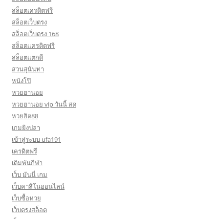
สล็อตเครดิตฟรี
สล็อตเว็บตรง
สล็อตเว็บตรง 168
สล็อตเเครดิตฟรี
สล็อตแตกดี
สวนสุนันทา
หนังโป๊
หวยฮานอย
หวยฮานอย vip วันนี้ สด
หวยฮิต88
เกมยิงปลา
เข้าสู่ระบบ ufa191
เครดิตฟรี
เดิมพันกีฬา
เว็บ มันนี่ เกม
เว็บคาสิโนออนไลน์
เว็บซื้อหวย
เว็บตรงสล็อต