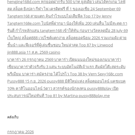
hengjing168d.com ทุกยอดฝากรับ 500 บาท ยูสเดียว เล่นได้ทุกเกม ไลฟ์
สด สล็อต ยิงปลา กีฬา ไพ่ เครดิตฟรี ที่ 1 ของเอเชีย 24 September 69
Tangtem168 สายแตก ลุ้นกำไรแบบไม่เสียฟีล Top 17 by Jenny
Tangtem168e.com โบนัสพี่ฝากมา น้องให้เพิ่ม 200 เล่นลื่น ไม่มีสะดุด กา
รันตี กำไรหลักแสน tangtem168 เข้าให้ทัน ก่อนรางวัลหลุดมือ 28 July 69
เว็บใหญ่ สล็อต888 เวปไซต์แตกง่าย สล็อตยอดนิยม 2026 รวมเกมดัง ค่าย
ชั้นนำ และฟีเจอร์ที่ผู้เล่นชื่นชอบ ใหม่ล่าสุด Top 87 by Linwood
jin888.asia 11 ส.ค. 2569 casino
บาคาร่า 26 กรกฎาคม 2569 บาคาร่า เปิดมุมมองใหม่ของเกมบาคาร่า
เซียนบาคาร่าตัวจริงรับ 3 แสน ระบบอัตโนมัติเจ้าแรก สัมผัสโต๊ะสดระดับ
พรีเมียม บาคาร่า สมัครง่าย ได้โปรไว Top 38 by Vern Sexy168c.com
Pussy888 15 ก.ย. 2026 pussy888 มิติใหม่แห่ง สล็อตออนไลน์ แคชแบค
10% คาสิโนออนไลน์ 5ดาว สวรรค์ของนักลงทุน pussy888play เปิด
ประสบการณ์ใหม่ทันที Top 81 by Martina pussy888play.me
คลังเก็บ
กรกฎาคม 2026