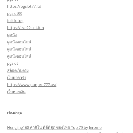
https://pgslot77.ltd
pgslot99
fullslotpg
https://live22slot.fun
ดูหนัง
ดูหนังออนไลน์
ดูหนังออนไลน์
ดูหนังออนไลน์
pgslot
สล็อตเว็บตรง
เว็บบาคาร่า
https://www.punpro777.us/
เว็บหวยเงิน
เรื่องล่าสุด
Hengjing168 คาสิโน ที่ดีที่สุด ของไทย Top 79 by Jerome