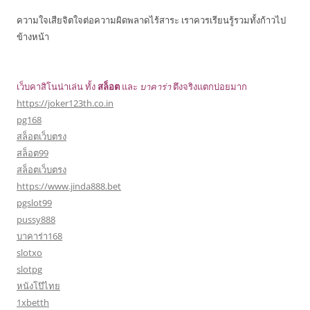
ความใจเสียจิตใจต่อความผิดพลาดไร้สาระ เราควรเรียนรู้รวมทั้งก้าวไป
ข้างหน้า
เว็บคาสิโนน่าเล่น ทั้ง
สล็อต
และ
บาคาร่า
ตึงจริงแตกบ่อยมาก
https://joker123th.co.in
pg168
สล็อตเว็บตรง
สล็อต99
สล็อตเว็บตรง
https://www.jinda888.bet
pgslot99
pussy888
บาคาร่า168
slotxo
slotpg
หนังโป๊ไทย
1xbetth