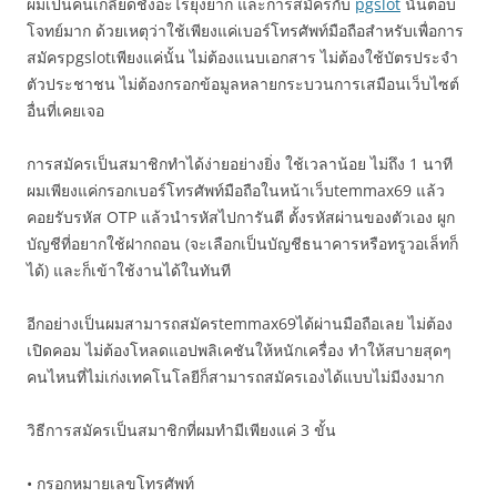
ผมเป็นคนเกลียดชังอะไรยุ่งยาก และการสมัครกับ
pgslot
นั้นตอบ
โจทย์มาก ด้วยเหตุว่าใช้เพียงแค่เบอร์โทรศัพท์มือถือสำหรับเพื่อการ
สมัครpgslotเพียงแค่นั้น ไม่ต้องแนบเอกสาร ไม่ต้องใช้บัตรประจำ
ตัวประชาชน ไม่ต้องกรอกข้อมูลหลายกระบวนการเสมือนเว็บไซต์
อื่นที่เคยเจอ
การสมัครเป็นสมาชิกทำได้ง่ายอย่างยิ่ง ใช้เวลาน้อย ไม่ถึง 1 นาที
ผมเพียงแค่กรอกเบอร์โทรศัพท์มือถือในหน้าเว็บtemmax69 แล้ว
คอยรับรหัส OTP แล้วนำรหัสไปการันตี ตั้งรหัสผ่านของตัวเอง ผูก
บัญชีที่อยากใช้ฝากถอน (จะเลือกเป็นบัญชีธนาคารหรือทรูวอเล็ทก็
ได้) และก็เข้าใช้งานได้ในทันที
อีกอย่างเป็นผมสามารถสมัครtemmax69ได้ผ่านมือถือเลย ไม่ต้อง
เปิดคอม ไม่ต้องโหลดแอปพลิเคชันให้หนักเครื่อง ทำให้สบายสุดๆ
คนไหนที่ไม่เก่งเทคโนโลยีก็สามารถสมัครเองได้แบบไม่มีงงมาก
วิธีการสมัครเป็นสมาชิกที่ผมทำมีเพียงแค่ 3 ขั้น
• กรอกหมายเลขโทรศัพท์