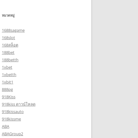
หมวดหมู่
1688sagame
168slot
168สล็อต
188bet
188betth
1xbet
1xbetth
1xbit1
888pg
918Kiss
918kiss ดาวน์โหลด
918kissauto
918kissme
ABA
ABAGroup2