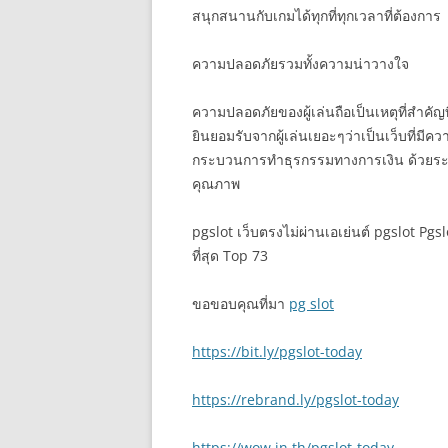
สนุกสนานกับเกมได้ทุกที่ทุกเวลาที่ต้องการ
ความปลอดภัยรวมทั้งความน่าวางใจ
ความปลอดภัยของผู้เล่นถือเป็นเหตุที่สำคัญ
ยินยอมรับจากผู้เล่นเยอะๆว่าเป็นเว็บที่มีคว
กระบวนการทำธุรกรรมทางการเงิน ด้วยระบ
คุณภาพ
pgslot เว็บตรงไม่ผ่านเอเย่นต์ pgslot Pg
ที่สุด Top 73
ขอขอบคุณที่มา
pg slot
https://bit.ly/pgslot-today
https://rebrand.ly/pgslot-today
https://wow.in.th/pgslot-today