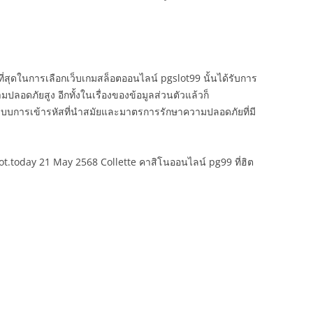
ที่สุดในการเลือกเว็บเกมสล็อตออนไลน์ pgslot99 นั้นได้รับการ
ามปลอดภัยสูง อีกทั้งในเรื่องของข้อมูลส่วนตัวแล้วก็
บการเข้ารหัสที่นำสมัยและมาตรการรักษาความปลอดภัยที่มี
slot.today 21 May 2568 Collette คาสิโนออนไลน์ pg99 ที่ฮิต