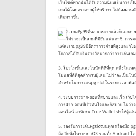
เว็บไซต์พวกนั้นได้รับความนิยมเป็นการเป็น
เกมได้โดยตรงจากผู้ให้บริการ ไม่ต้องผ่าน
เพิ่มมากขึ้น
2. เกมPg99ที่หลากหลายแล้วก็แตกง่า
ไม่ว่าจะเป็นเกมที่มีธีมแฟนตาซี, การ
แต่ละเกมpg99มีอัตราการจ่ายที่สูงและก็โอ
โอกาสได้รับเงินรางวัลมากกว่าการเล่นเกม
3. โปรโมชั่นและโบนัสที่ดีที่สุด หนึ่งในเหตุ
โบนัสที่ดีที่สุดสำหรับผู้เล่น ไม่ว่าจะเป็
สำหรับในการเล่นpg slotในระยะเวลาพิเศษ ซึ
4. ระบบการฝาก-ถอนที่สบายและเร็ว เว็บไซต
การฝาก-ถอนที่เร็วทันใจและก็สบาย ไม่ว่า
ออนไลน์ อาทิเช่น True Wallet ทำให้ผู้เ
5. รองรับการเล่นPgslotบนทุกเครื่องมือ pg
ถือ อีกทั้งในระบบ iOS รวมทั้ง Android โ