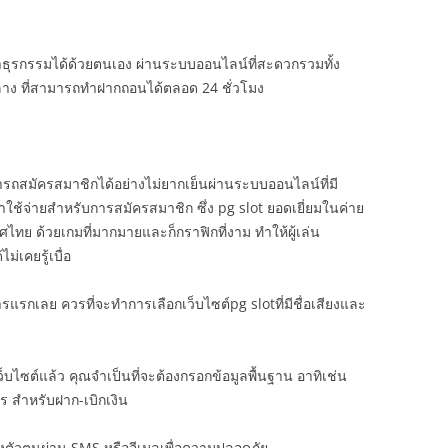
ธุรกรรมได้ด้วยตนเอง ผ่านระบบออนไลน์ที่สะดวกรวมทั้ง
ลาง ที่สามารถทำฝากถอนได้ตลอด 24 ชั่วโมง
รถสมัครสมาชิกได้อย่างไม่ยากเย็นผ่านระบบออนไลน์ที่มี
ช้จ่ายสำหรับการสมัครสมาชิก ซึ่ง pg slot ยอดเยี่ยมในค่าย
ทย ด้วยเกมที่มากมายและก็กราฟิกที่งาม ทำให้ผู้เล่น
่เคยรู้เบื่อ
ะการแรกเลย ควรที่จะทำการเลือกเว็บไซต์pg slotที่มีชื่อเสียงและ
็บไซต์แล้ว คุณจำเป็นที่จะต้องกรอกข้อมูลพื้นฐาน อาทิเช่น
 สำหรับฝาก-เบิกเงิน
งตัวตนผ่าน SMS หรืออีเมลเพื่อความปลอดภัย