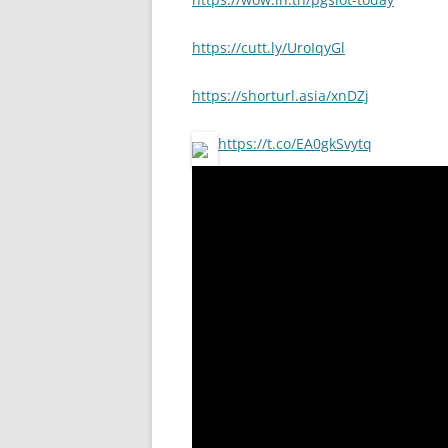
https://cutt.ly/UroIqyGl
https://shorturl.asia/xnDZj
https://t.co/EA0gkSvytq