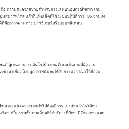
ชื่นชอบคือ ความสะดวกสบายสำหรับการเล่นบนอุปกรณ์พกพา เกม
งบนสมาร์ทโฟนแล้วก็แท็บเล็ตที่ใช้ระบบปฏิบัติการ iOS รวมทั้ง
ที่ที่ต้องการผ่านทางเบราว์เซอร์หรือแอปพลิเคชัน
่นต์ ผู้เล่นสามารถมั่นใจได้ว่าเกมที่เล่นเป็นเกมที่มีความ
เข้ามาเกี่ยวโยง ทุกการพนันจะได้รับการพิจารณาให้ถี่ถ้วน
ี่ผ่านเอเย่นต์ เพราะเหตุว่าไม่ต้องมีการแบ่งส่วนกำไรให้กับ
ัลที่มากขึ้น รวมทั้งเกมสล็อตที่ให้บริการก็มักจะมีอัตราการแตก