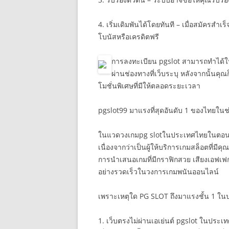
4. เริ่มเดิมพันได้โดยทันที – เมื่อสมัครสำ
โบนัสหรือเครดิตฟรี
การลงทะเบียน pgslot สามารถทำได้ในไ
ผ่านช่องทางที่เว็บระบุ หลังจากนั้นค
โมชั่นพิเศษที่มีให้ตลอดระยะเวลา
pgslot99 มาแรงที่สุดอันดับ 1 ของไทยในช่
ในแวดวงเกมpg slotในประเทศไทยในตอนนี้ pgs
เนื่องจากว่าเป็นผู้ให้บริการเกมสล็อตที่มีคุ
การนำเสนอเกมที่มีกราฟิกสวย เสียงเอฟเฟกต์ต
อย่างรวดเร็วในวงการเกมพนันออนไลน์
เพราะเหตุใด PG SLOT ถึงมาแรงชั้น 1 ใ
1. เว็บตรงไม่ผ่านเอเย่นต์ pgslot ในประเทศไ