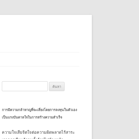
ค้นหา
สำหรับ:
การมีความกล้าหาญที่จะเสี่ยงโดยการลงทุนในตัวเอง
เป็นแรงบันดาลใจในการสร้างความสำเร็จ
ความใจเสียจิตใจต่อความผิดพลาดไร้สาระ