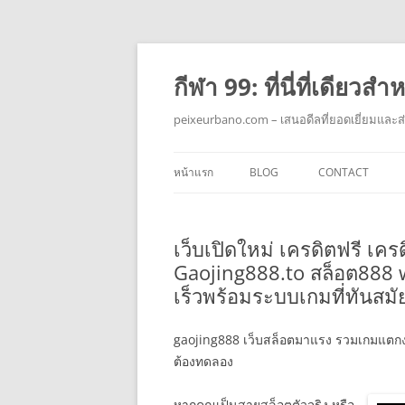
กีฬา 99: ที่นี่ที่เดียวส
peixeurbano.com – เสนอดีลที่ยอดเยี่ยมและ
หน้าแรก
BLOG
CONTACT
เว็บเปิดใหม่ เครดิตฟรี เค
Gaojing888.to สล็อต888 w
เร็วพร้อมระบบเกมที่ทันสม
gaojing888 เว็บสล็อตมาแรง รวมเกมแตกง่า
ต้องทดลอง
หากคุณเป็นสายสล็อตตัวจริง หรือ