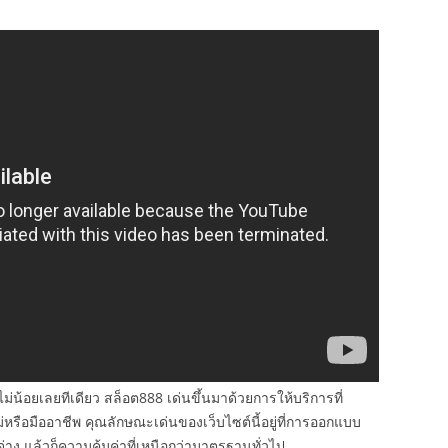
ม่น้อยเลยทีเดียว สล็อต888 เด่นขึ้นมาด้วยการให้บริการที่
ใหม่หรือมืออาชีพ คุณลักษณะเด่นของเว็บไซต์นี้อยู่ที่การออกแบบ
าง แล้วก็ความคุ้มค่าที่เหนือกว่ามาตรฐานทั่วไป