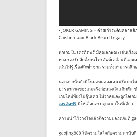
• JOKER GAMING – ค่ายเก๋าระดับคลาสสิกท
Caishen และ Black Beard Legacy
ทุกเกมใน เครดิตฟรี มีคุณลักษณะเด่นเรื่อ
ทาง รองรับอีกทั้งบนโทรศัพท์เคลื่อนที่และค
เล่นไม่รู้เรื่องสึกซ้ำซาก รวมทั้งสามารถ
นอกจากนั้นยังมีโหมดทดลองเล่นฟรีแบบไม่
บรรยากาศของเกมจริงก่อนลงเงินเดิมพัน ช่
เกมใหม่ที่ยังไม่คุ้นเคย ไม่ว่าคุณจะถูกใ
เครดิตฟรี
มีให้เลือกครบทุกแนวในที่เดียว
ความน่าไว้วางใจแล้วก็ความปลอดภัยที่ gaoj
gaojing888 ให้ความใส่ใจกับความน่านับถือ