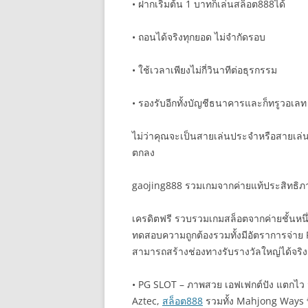
• ฝากเริ่มต้น 1 บาทก็เล่นสล็อต888ได้
• ถอนได้จริงทุกยอด ไม่จำกัดรอบ
• ใช้เวลาเพียงไม่กี่วินาทีต่อธุรกรรม
• รองรับอีกทั้งบัญชีธนาคารและก็ทรูวอเลท
ไม่ว่าคุณจะเป็นสายเล่นประจำหรือสายเล่นเป
ตกลง
gaojing888 รวมเกมจากค่ายแท้ประสิทธิภาพส
เครดิตฟรี รวบรวมเกมสล็อตจากค่ายชั้นหนึ่
ทดสอบความถูกต้องรวมทั้งมีอัตราการจ่าย RTP
สามารถสร้างช่องทางรับรางวัลใหญ่ได้จริง
• PG SLOT – ภาพสวย เอฟเฟกต์ปัง แตกไว 
Aztec,
สล็อต888
รวมทั้ง Mahjong Ways ที