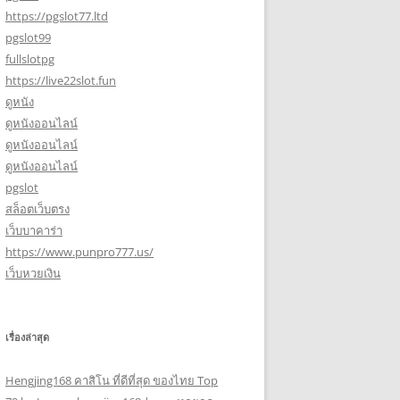
https://pgslot77.ltd
pgslot99
fullslotpg
https://live22slot.fun
ดูหนัง
ดูหนังออนไลน์
ดูหนังออนไลน์
ดูหนังออนไลน์
pgslot
สล็อตเว็บตรง
เว็บบาคาร่า
https://www.punpro777.us/
เว็บหวยเงิน
เรื่องล่าสุด
Hengjing168 คาสิโน ที่ดีที่สุด ของไทย Top