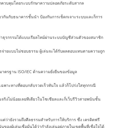
างถูกควบคุมโดยระบบรักษาความปลอดภัยระดับสากล
ดียวกันกับธนาคารชั้นนำ ป้องกันการเช็ดกเจาะระบบและก็การ
ทำธุรกรรมได้แบบเรียลไทม์ผ่านระบบบัญชีส่วนตัวของสมาชิก
าการจ่ายแบบไม่ชอบธรรม ผู้เล่นจะได้รับผลตอบแทนตามความถูก
นมาตรฐาน ISO/IEC ด้านความยั่งยืนของข้อมูล
ฉพาะทางที่ตอบกลับรวดเร็วทันใจ แล้วก็โปร่งใสทุกกรณี
นจริงไม่น้อยเลยทีเดียวในโซเชียลและก็เว็บรีวิวสายพนันชั้น
แต่ว่ายังรวมถึงศีลธรรมสำหรับการให้บริการ ซึ่ง เครดิตฟรี
ของผู้เล่นเชื่อมั่นได้ว่ากำลังเล่นอยู่ภายในเขตพื้นที่เชื่อใจได้