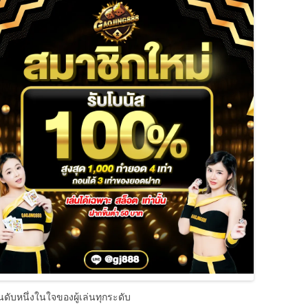
นดับหนึ่งในใจของผู้เล่นทุกระดับ