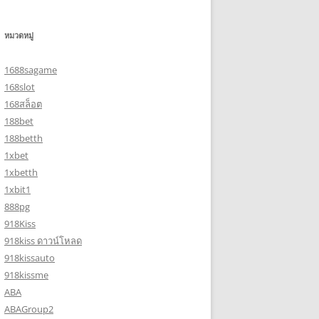
หมวดหมู่
1688sagame
168slot
168สล็อต
188bet
188betth
1xbet
1xbetth
1xbit1
888pg
918Kiss
918kiss ดาวน์โหลด
918kissauto
918kissme
ABA
ABAGroup2