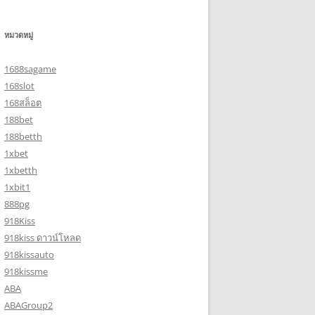
หมวดหมู่
1688sagame
168slot
168สล็อต
188bet
188betth
1xbet
1xbetth
1xbit1
888pg
918Kiss
918kiss ดาวน์โหลด
918kissauto
918kissme
ABA
ABAGroup2