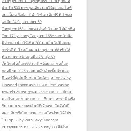
79 by Jerome hengjing168d.com ทุกยอด
ฝากรับ 500 บาท ยูสเดียว เล่นได้ทุกเกม ไลฟ์
สด สล็อต ยิงปลา กีฬา ไพ่ เครดิตฟรี ที่ 1 ของ
เอเชีย 24 September 69
Tangtem168 สายแตก ลุ้นกำไรแบบไม่เสียฟีล
Top 17 by Jenny Tangtem168e.com โบนัส
พี่ฝากมา น้องให้เพิ่ม 200 เล่นลื่น ไม่มีสะดุด
การันตี กำไรหลักแสน tangtem168 เข้าให้
ทัน ก่อนรางวัลหลุดมือ 28 July 69
เว็บใหญ่ สล็อต888 เวปไซต์แตกง่าย สล็อต
ยอดนิยม 2026 รวมเกมดัง ค่ายชั้นนำ และ
ฟีเจอร์ที่ผู้เล่นชื่นชอบ ใหม่ล่าสุด Top 87 by
Linwood jin888.asia 11 ส.ค. 2569 casino
บาคาร่า 26 กรกฎาคม 2569 บาคาร่า เปิดมุม
มองใหม่ของเกมบาคาร่า เซียนบาคาร่าตัวจริง
รับ 3 แสน ระบบอัตโนมัติเจ้าแรก สัมผัสโต๊ะ
สดระดับพรีเมียม บาคาร่า สมัครง่าย ได้โปร
ไว Top 38 by Vern Sexy168c.com
Pussy888 15 ก.ย. 2026 pussy888 มิติใหม่