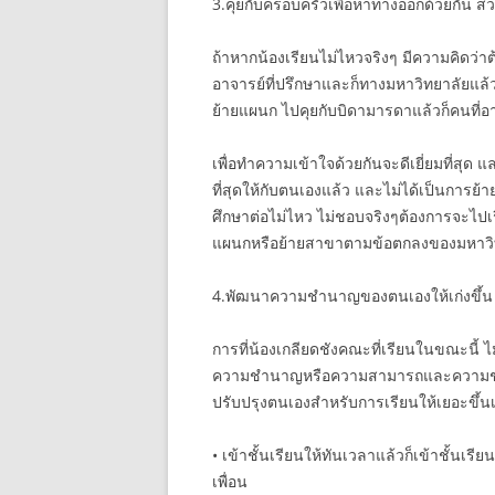
3.คุยกับครอบครัวเพื่อหาทางออกด้วยกัน ส
ถ้าหากน้องเรียนไม่ไหวจริงๆ มีความคิดว่าต
อาจารย์ที่ปรึกษาและก็ทางมหาวิทยาลัยแล้
ย้ายแผนก ไปคุยกับบิดามารดาแล้วก็คนที่อ
เพื่อทำความเข้าใจด้วยกันจะดีเยี่ยมที่สุด
ที่สุดให้กับตนเองแล้ว และไม่ได้เป็นการย
ศึกษาต่อไม่ไหว ไม่ชอบจริงๆต้องการจะไปเร
แผนกหรือย้ายสาขาตามข้อตกลงของมหาวิท
4.พัฒนาความชำนาญของตนเองให้เก่งขึ้
การที่น้องเกลียดชังคณะที่เรียนในขณะนี้ ไ
ความชำนาญหรือความสามารถและความชำนา
ปรับปรุงตนเองสำหรับการเรียนให้เยอะขึ้นเร
• เข้าชั้นเรียนให้ทันเวลาแล้วก็เข้าชั้นเรี
เพื่อน