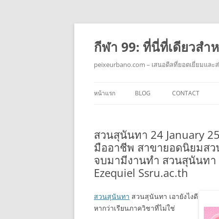
กีฬา 99: ที่นี่ที่เดียวส
peixeurbano.com – เสนอดีลที่ยอดเยี่ยมและ
หน้าแรก
BLOG
CONTACT
สวนสุนันทา 24 January 25
มืออาชีพ สาขายอดนิยมสวน
จบมามีงานทำ สวนสุนันทา 
Ezequiel Ssru.ac.th
สวนสุนันทา
สวนสุนันทา เอายังไงดี
หากว่าเรียนภาควิชาที่ไม่ใช่