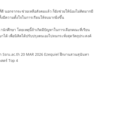
่ดี นอกจากจะช่วยเหลือสังคมแล้ว ก็ยังช่วยให้น้องไม่คิดมากมี
้งมีความตั้งใจในการเรียนให้จบมากยิ่งขึ้น
นักศึกษา โดยเหตุนี้ถ้าเกิดมีปัญหาในการเลือกคณะที่เรียน
าได้ เพื่อนิสิตได้ปรับปรุงตนเองไปจนกระทั่งสุดวัตถุประสงค์
า Ssru.ac.th 20 MAR 2026 Ezequiel ฝึกงานสวนสุนันทา
สตร์ Top 4