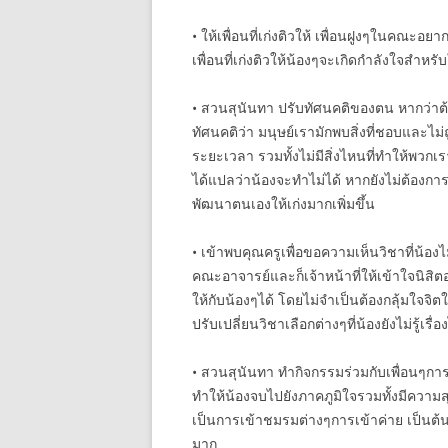
• ให้เพื่อนที่เก่งติวให้ เพื่อนฝูงๆในคณะอย
เพื่อนที่เก่งติวให้น้องๆจะเกิดกำลังใจสำหร
• สวนสุนันทา ปรับทัศนคติของตน หากว่าต้
ทัศนคติว่า มนุษย์เรามักพบสิ่งที่ชอบและไม่
ระยะเวลา รวมทั้งไม่มีสิ่งไหนที่ทำให้พวกเรา
ได้แปลว่าน้องจะทำไม่ได้ หากยังไม่ต้องการย
พัฒนาตนเองให้เก่งมากเพิ่มขึ้น
• เข้าพบคุณครูเพื่อขอความเห็นวิชาที่น้
คณะอาจารย์และก็เจ้าหน้าที่ให้เข้าใจนิสิตอ
ให้กับน้องๆได้ โดยไม่จำเป็นต้องกลุ้มใจจิต
ปรับเปลี่ยนวิชาเลือกต่างๆที่น้องยังไม่รู้เรื
• สวนสุนันทา ทำกิจกรรมร่วมกับเพื่อนๆการที
ทำให้น้องจบไปยังภาคภูมิใจรวมทั้งมีความส
เป็นการเข้าชมรมต่างๆการเข้าค่าย เป็นต้
มาก