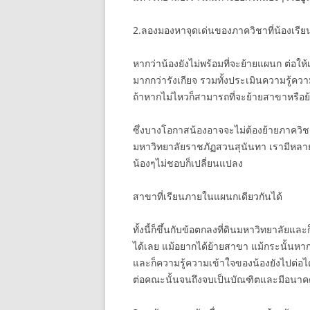
2.ลองมองหาจุดเด่นของภาควิชาที่น้องเรียน
หากว่าน้องยังไม่พร้อมที่จะย้ายแผนก ต่อให้เ
มากกว่ารังเกียจ รวมทั้งประเมินความรู้คว
ถ้าหากไม่ไหวก็สามารถที่จะย้ายสาขาหรือย
ซึ่งบางโอกาสน้องอาจจะไม่ต้องย้ายภาควิชา
มหาวิทยาลัยราชภัฏสวนสุนันทา เรามีหลา
น้องๆไม่ชอบก็เปลี่ยนแปลง
สาขาที่เรียนภายในแผนกเดียวกันได้
ทั้งนี้ก็ขึ้นกับข้อตกลงที่ดินมหาวิทยาลัย
ได้เลย แม้อยากได้ย้ายสาขา แม้กระนั้นหาก
และก็ความรู้ความเข้าใจของน้องยังไปต่อได้แม
ต่อคณะนั้นจนถึงจบเป็นบัณฑิตและมีอนาคตท