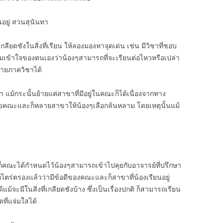
อยู่ สวนสุนันทา
กลียดชังในสิ่งที่เรียน ให้ลองมองหาจุดเด่น เช่น มีวิชาที่ชอบ
ามเข้าใจของตนเองว่าน้องๆสามารถที่จะเรียนต่อไหวหรือเปล่า
้ายภาควิชาได้
 แม้กระนั้นย้ายแค่สาขาที่มีอยู่ในคณะก็ได้เนื่องจากทาง
ยคณะและก็หลายสาขาให้น้องๆเลือกล้นหลาม โดยเหตุนั้นแม้
และก็คณะได้กำหนดไว้น้องๆสามารถเข้าไปคุยกับอาจารย์ที่ปรึกษา
ไตร่ตรองแล้วว่ามีข้อดีของคณะและก็สาขาที่น้องเรียนอยู่
้จะมีในสิ่งที่เกลียดชังบ้าง ซึ่งเป็นเรื่องปกติ ก็สามารถเรียน
ี่แจ่มใสได้