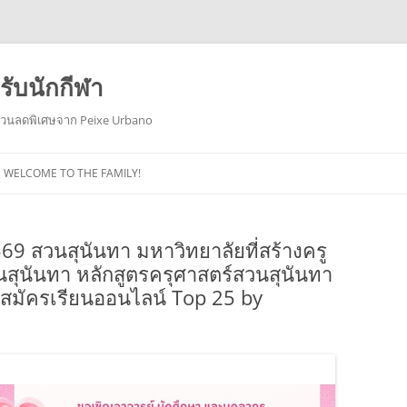
ำหรับนักกีฬา
ส่วนลดพิเศษจาก Peixe Urbano
ข้าม
ไป
WELCOME TO THE FAMILY!
ยัง
เนื้อหา
69 สวนสุนันทา มหาวิทยาลัยที่สร้างครู
สุนันทา หลักสูตรครุศาสตร์สวนสุนันทา
สมัครเรียนออนไลน์ Top 25 by