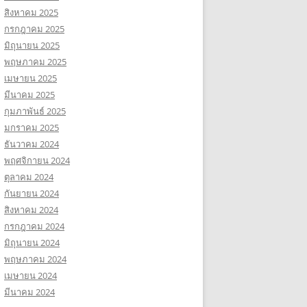
สิงหาคม 2025
กรกฎาคม 2025
มิถุนายน 2025
พฤษภาคม 2025
เมษายน 2025
มีนาคม 2025
กุมภาพันธ์ 2025
มกราคม 2025
ธันวาคม 2024
พฤศจิกายน 2024
ตุลาคม 2024
กันยายน 2024
สิงหาคม 2024
กรกฎาคม 2024
มิถุนายน 2024
พฤษภาคม 2024
เมษายน 2024
มีนาคม 2024