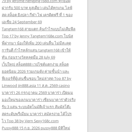
79 by Jerome hengjing168d.com ทุกยอด
ฝากรับ 500 บาท ยูสเดียว เล่นได้ทุกเกม ไลฟ์
สด สล็อต ยิงปลา กีฬา ไพ่ เครดิตฟรี ที่ 1 ของ
เอเชีย 24 September 69
Tangtem168 สายแตก ลุ้นกำไรแบบไม่เสียฟีล
Top 17 by Jenny Tangtem168e.com โบนัส
พี่ฝากมา น้องให้เพิ่ม 200 เล่นลื่น ไม่มีสะดุด
การันตี กำไรหลักแสน tangtem168 เข้าให้
ทัน ก่อนรางวัลหลุดมือ 28 July 69
เว็บใหญ่ สล็อต888 เวปไซต์แตกง่าย สล็อต
ยอดนิยม 2026 รวมเกมดัง ค่ายชั้นนำ และ
ฟีเจอร์ที่ผู้เล่นชื่นชอบ ใหม่ล่าสุด Top 87 by
Linwood jin888.asia 11 ส.ค. 2569 casino
บาคาร่า 26 กรกฎาคม 2569 บาคาร่า เปิดมุม
มองใหม่ของเกมบาคาร่า เซียนบาคาร่าตัวจริง
รับ 3 แสน ระบบอัตโนมัติเจ้าแรก สัมผัสโต๊ะ
สดระดับพรีเมียม บาคาร่า สมัครง่าย ได้โปร
ไว Top 38 by Vern Sexy168c.com
Pussy888 15 ก.ย. 2026 pussy888 มิติใหม่