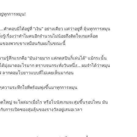
หญ่ทุกการหมุน!
อบมิได้อยู่ที่ “เงิน” อย่างเดียว แต่ว่าอยู่ที่ ลุ้นทุกการหมุน
็ยิ่งรู้เรื่องว่าทำไมคนอีกจำนวนไม่น้อยถึงติดใจเกมสล็อต
ันของพวกเขาเหมือนกับผมในขณะนี้
มรู้สึกแรกคือ “มันง่ายมาก แค่กดสปินก็เล่นได้” แม้กระนั้น
ม่ได้มุ่งมาดอะไรมาก ตราบจนกระทั่งวันหนึ่ง… ผมจำได้ว่าหมุน
ฟ ลากคอมโบยาวแบบที่ไม่เคยเห็นมาก่อน
งๆความระทึกใจที่พร้อมพุ่งขึ้นมาทุกการหมุน
ตใหญ่ จะโผล่มาเมื่อไร หรือโบนัสเกมจะสุ่มขึ้นรอบไหน มัน
ับการเปิดซองสุ่มลุ้นของรางวัลอยู่เสมอเวลา