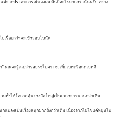
ว แต่จากประสบการณ์ของผม มันมีอะไรมากกว่านั้นครับ อย่าง
ปเรื่อยกว่าจะเข้ารอบโบนัส
ิ่มมา” คุณจะรู้เลยว่ารอบรๆไปควรจะเพิ่มเบทหรือลดเบทดี
่อน รวมทั้งได้โอกาสลุ้นรางวัลใหญ่เป็นเวลายาวนานกว่าเดิม
่นก็แปลงเป็นเรื่องสนุกมากยิ่งกว่าเดิม เนื่องจากไม่ใช่แค่หมุนไป
”