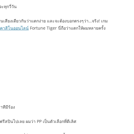
ทุกวี่วัน
นเสียงเดียวกันว่าแตกง่าย และจะต้องบอกตรงๆว่า…จริง! เกม
คาสิโนออนไลน์
Fortune Tiger นี่ถือว่าแตกให้ผมหลายครั้ง
าทีมีร้อง
สปินไปเลย ผมว่า PP เป็นตัวเลือกที่ดีเลิศ