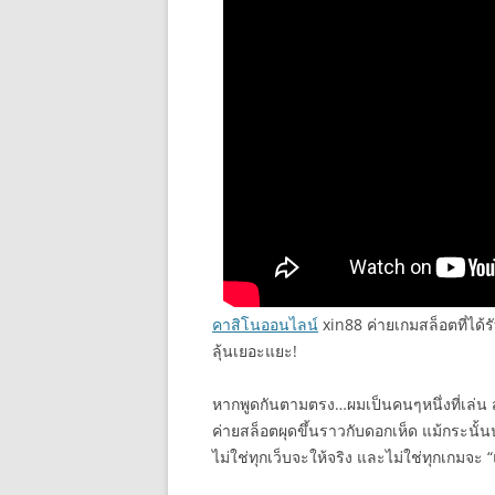
คาสิโนออนไลน์
xin88 ค่ายเกมสล็อตที่ได้
ลุ้นเยอะแยะ!
หากพูดกันตามตรง…ผมเป็นคนๆหนึ่งที่เล่น สล็อต
ค่ายสล็อตผุดขึ้นราวกับดอกเห็ด แม้กระนั้
ไม่ใช่ทุกเว็บจะให้จริง และไม่ใช่ทุกเกมจะ 