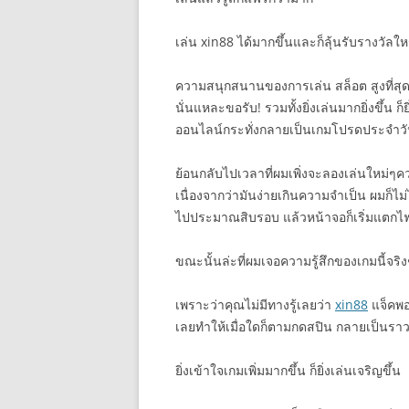
เล่น xin88 ได้มากขึ้นและก็ลุ้นรับรางวัลใ
ความสนุกสนานของการเล่น สล็อต สูงที่สุด…คำต
นั่นแหละขอรับ! รวมทั้งยิ่งเล่นมากยิ่งขึ้น ก
ออนไลน์กระทั่งกลายเป็นเกมโปรดประจำว
ย้อนกลับไปเวลาที่ผมเพิ่งจะลองเล่นใหม่ๆควา
เนื่องจากว่ามันง่ายเกินความจำเป็น ผมก็ไ
ไปประมาณสิบรอบ แล้วหน้าจอก็เริ่มแตกไ
ขณะนั้นล่ะที่ผมเจอความรู้สึกของเกมนี้จริ
เพราะว่าคุณไม่มีทางรู้เลยว่า
xin88
แจ็คพอ
เลยทำให้เมื่อใดก็ตามกดสปิน กลายเป็นราวก
ยิ่งเข้าใจเกมเพิ่มมากขึ้น ก็ยิ่งเล่นเจริญขึ้น