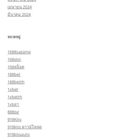
เมษายน 2024
มีนาคม 2024
หมวดหมู่
1688sagame
168slot
168สล็อต
188bet
188betth
1xbet
1xbetth
1xbit1
888pg
918Kiss
918kiss ดาวน์โหลด
918kissauto