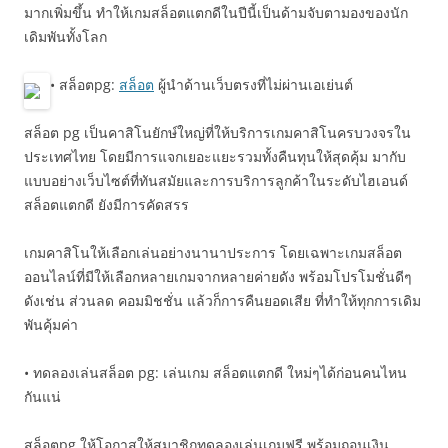
มากเพิ่มขึ้น ทำให้เกมสล็อตแตกดีในปีนี้เป็นด้ามจับตามองของนัก
เดิมพันทั้งโลก
• สล็อตpg:
สล็อต
ผู้นำด้านเว็บตรงที่ไม่ผ่านเอเย่นต์
สล็อต pg เป็นคาสิโนยักษ์ใหญ่ที่ให้บริการเกมคาสิโนครบวงจรใน
ประเทศไทย โดยมีการแจกเยอะแยะรวมทั้งคืนทุนให้สุดคุ้ม มากับ
แบบอย่างเว็บไซต์ที่ทันสมัยและการบริการลูกค้าในระดับไฮเอนด์
สล็อตแตกดี ยังมีการคัดสรร
เกมคาสิโนให้เลือกเล่นอย่างนานาประการ โดยเฉพาะเกมสล็อต
ออนไลน์ที่มีให้เลือกหลายเกมจากหลายค่ายดัง พร้อมโปรโมชั่นดีๆ
ดังเช่น ส่วนลด คอมมิชชั่น แล้วก็การคืนยอดเสีย ที่ทำให้ทุกการเดิม
พันคุ้มค่า
• ทดลองเล่นสล็อต pg: เล่นเกม สล็อตแตกดี ใหม่ๆได้ก่อนคนไหน
กันแน่
สล็อตpg ให้โอกาสให้สมาชิกทดลองเล่นเกมฟรี พร้อมถอนเงิน