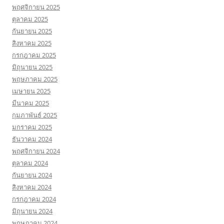
พฤศจิกายน 2025
ตุลาคม 2025
กันยายน 2025
สิงหาคม 2025
กรกฎาคม 2025
มิถุนายน 2025
พฤษภาคม 2025
เมษายน 2025
มีนาคม 2025
กุมภาพันธ์ 2025
มกราคม 2025
ธันวาคม 2024
พฤศจิกายน 2024
ตุลาคม 2024
กันยายน 2024
สิงหาคม 2024
กรกฎาคม 2024
มิถุนายน 2024
พฤษภาคม 2024