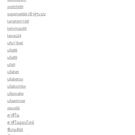
sretthi99
ssgame666 เข้าสู่ระบบ
tangtem168
temmax69
texas24
ufa11bet
ufa88
ufa89
ufa9
ufabet
ufabetxx
ufabombx
ufasnake
ufawinner
zeus66
คาสิโน
คาสิโนออนไลน์
ซีเกมส์68