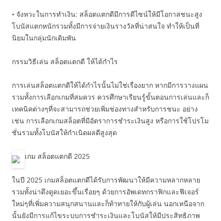
• จังหวะในการทำเงิน: สล็อตแตกดีมีการดีไซน์ให้มีโอกาสชนะสูง
โบนัสแตกหนักรวมทั้งมีการจ่ายเงินรางวัลที่น่าสนใจ ทำให้เป็นที่
นิยมในกลุ่มนักเดิมพัน
กรรมวิธีเล่น สล็อตแตกดี ให้ได้กำไร
การเล่นสล็อตแตกดีให้ได้กำไรนั้นไม่ใช่เรื่องยาก หากมีการวางแผน
รวมทั้งการเลือกเกมที่สมควร ควรศึกษาเรียนรู้ขั้นตอนการเล่นและก็
เทคนิคต่างๆที่จะสามารถช่วยเพิ่มช่องทางสำหรับการชนะ อย่าง
เช่น การเลือกเกมสล็อตที่มีอัตราการชำระเงินสูง หรือการใช้โปรโม
ชั่นรวมทั้งโบนัสให้กำเนิดผลดีสูงสุด
เกม สล็อตแตกดี 2025
ในปี 2025 เกมสล็อตแตกดีได้รับการพัฒนาให้มีความหลากหลาย
รวมทั้งน่าดึงดูดเยอะขึ้นเรื่อยๆ ด้วยการอัพเดทกราฟิกและฟีเจอร์
ใหม่ๆที่เพิ่มความสนุกสนานและก็ท้าทายให้กับผู้เล่น นอกเหนือจาก
นั้นยังมีการแก้ไขระบบการชำระเงินและโบนัสให้มีประสิทธิภาพ