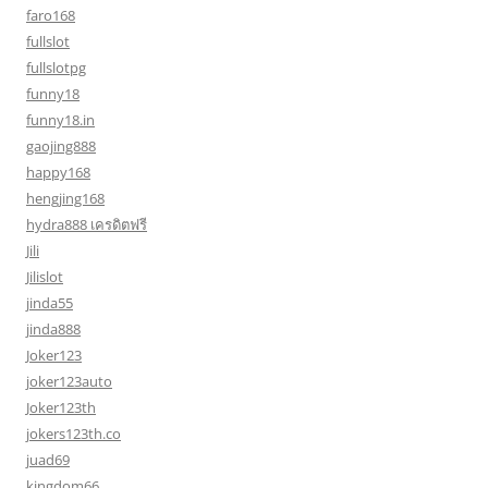
faro168
fullslot
fullslotpg
funny18
funny18.in
gaojing888
happy168
hengjing168
hydra888 เครดิตฟรี
Jili
Jilislot
jinda55
jinda888
Joker123
joker123auto
Joker123th
jokers123th.co
juad69
kingdom66