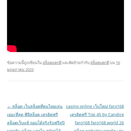
ข้อความนี้ถูกเขียนใน
สล็อตแตกดี
และติดป้ายกำกับ
สล็อตแตกดี
บน
16
พฤษภาคม 2025
เมนู
←
สล็อต เว็บสล็อตที่คนไทยเล่น
casino online เว็บใหญ่ faro168
นำทาง
เยอะที่สุด พีจีสล็อต เครดิตฟรี
เครดิตฟรี Top 45 by Candice
เรื่อง
สล็อตเว็บแท้ ถอนได้จริงรับฟรีสปิ
faro168 faro168.world 26
นทุกวัน สล็อต แตกไว สมัครได้
สล็อต websiteแจกหนัก เล่น