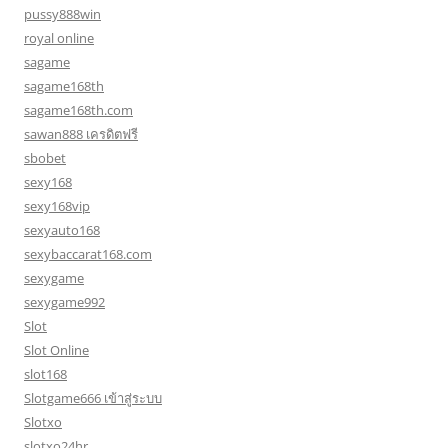
pussy888win
royal online
sagame
sagame168th
sagame168th.com
sawan888 เครดิตฟรี
sbobet
sexy168
sexy168vip
sexyauto168
sexybaccarat168.com
sexygame
sexygame992
Slot
Slot Online
slot168
Slotgame666 เข้าสู่ระบบ
Slotxo
slotxo24hr