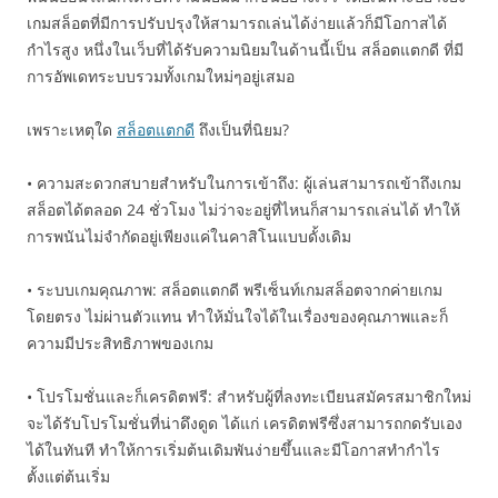
เกมสล็อตที่มีการปรับปรุงให้สามารถเล่นได้ง่ายแล้วก็มีโอกาสได้
กำไรสูง หนึ่งในเว็บที่ได้รับความนิยมในด้านนี้เป็น สล็อตแตกดี ที่มี
การอัพเดทระบบรวมทั้งเกมใหม่ๆอยู่เสมอ
เพราะเหตุใด
สล็อตแตกดี
ถึงเป็นที่นิยม?
• ความสะดวกสบายสำหรับในการเข้าถึง: ผู้เล่นสามารถเข้าถึงเกม
สล็อตได้ตลอด 24 ชั่วโมง ไม่ว่าจะอยู่ที่ไหนก็สามารถเล่นได้ ทำให้
การพนันไม่จำกัดอยู่เพียงแค่ในคาสิโนแบบดั้งเดิม
• ระบบเกมคุณภาพ: สล็อตแตกดี พรีเซ็นท์เกมสล็อตจากค่ายเกม
โดยตรง ไม่ผ่านตัวแทน ทำให้มั่นใจได้ในเรื่องของคุณภาพและก็
ความมีประสิทธิภาพของเกม
• โปรโมชั่นและก็เครดิตฟรี: สำหรับผู้ที่ลงทะเบียนสมัครสมาชิกใหม่
จะได้รับโปรโมชั่นที่น่าดึงดูด ได้แก่ เครดิตฟรีซึ่งสามารถกดรับเอง
ได้ในทันที ทำให้การเริ่มต้นเดิมพันง่ายขึ้นและมีโอกาสทำกำไร
ตั้งแต่ต้นเริ่ม