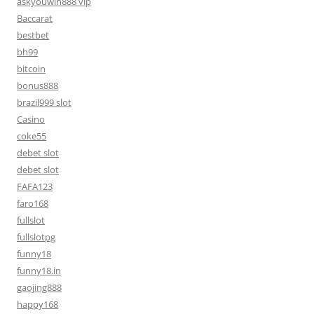
askyouwin888 vip
Baccarat
bestbet
bh99
bitcoin
bonus888
brazil999 slot
Casino
coke55
debet slot
debet slot
FAFA123
faro168
fullslot
fullslotpg
funny18
funny18.in
gaojing888
happy168