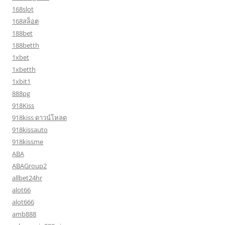
168slot
168สล็อต
188bet
188betth
1xbet
1xbetth
1xbit1
888pg
918Kiss
918kiss ดาวน์โหลด
918kissauto
918kissme
ABA
ABAGroup2
allbet24hr
alot66
alot666
amb888