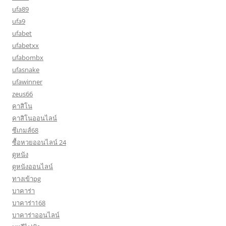
ufa89
ufa9
ufabet
ufabetxx
ufabombx
ufasnake
ufawinner
zeus66
คาสิโน
คาสิโนออนไลน์
ซีเกมส์68
ซื้อหวยออนไลน์ 24
ดูหนัง
ดูหนังออนไลน์
ทางเข้าpg
บาคาร่า
บาคาร่า168
บาคาร่าออนไลน์