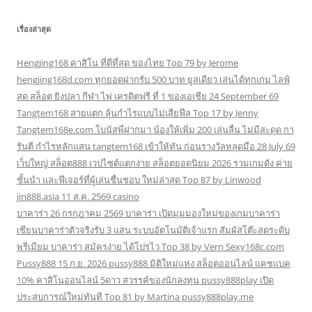
เรื่องล่าสุด
Hengjing168 คาสิโน ที่ดีที่สุด ของไทย Top 79 by Jerome
hengjing168d.com ทุกยอดฝากรับ 500 บาท ยูสเดียว เล่นได้ทุกเกม ไลฟ์
สด สล็อต ยิงปลา กีฬา ไพ่ เครดิตฟรี ที่ 1 ของเอเชีย 24 September 69
Tangtem168 สายแตก ลุ้นกำไรแบบไม่เสียฟีล Top 17 by Jenny
Tangtem168e.com โบนัสพี่ฝากมา น้องให้เพิ่ม 200 เล่นลื่น ไม่มีสะดุด กา
รันตี กำไรหลักแสน tangtem168 เข้าให้ทัน ก่อนรางวัลหลุดมือ 28 July 69
เว็บใหญ่ สล็อต888 เวปไซต์แตกง่าย สล็อตยอดนิยม 2026 รวมเกมดัง ค่าย
ชั้นนำ และฟีเจอร์ที่ผู้เล่นชื่นชอบ ใหม่ล่าสุด Top 87 by Linwood
jin888.asia 11 ส.ค. 2569 casino
บาคาร่า 26 กรกฎาคม 2569 บาคาร่า เปิดมุมมองใหม่ของเกมบาคาร่า
เซียนบาคาร่าตัวจริงรับ 3 แสน ระบบอัตโนมัติเจ้าแรก สัมผัสโต๊ะสดระดับ
พรีเมียม บาคาร่า สมัครง่าย ได้โปรไว Top 38 by Vern Sexy168c.com
Pussy888 15 ก.ย. 2026 pussy888 มิติใหม่แห่ง สล็อตออนไลน์ แคชแบค
10% คาสิโนออนไลน์ 5ดาว สวรรค์ของนักลงทุน pussy888play เปิด
ประสบการณ์ใหม่ทันที Top 81 by Martina pussy888play.me