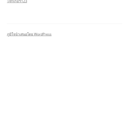
โจ๊กเกอร์123
ภูมิใจนำเสนอโดย WordPress