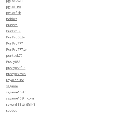
pgslot99.in
pgslotceo
pgslotfish
pokbet
punpro
PunPro66
PunPro66.tv
PunPro777
PunPro777.tv
puntaek77
Pussy888
pussy888fun
pussy888win
royal online
sagame
sagame168th
sagame168th.com
sawan888 เครดิตฟรี
sbobet