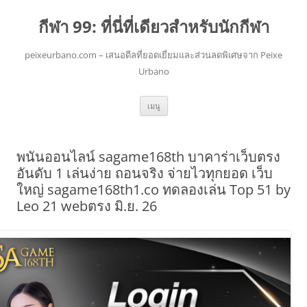
กีฬา 99: ที่นี่ที่เดียวสำหรับนักกีฬา
peixeurbano.com – เสนอดีลที่ยอดเยี่ยมและส่วนลดพิเศษจาก Peixe
Urbano
ข้าม
เมนู
ไป
ยัง
เนื้อหา
พนันออนไลน์ sagame168th บาคาร่าเว็บตรง
อันดับ 1 เล่นง่าย ถอนจริง จ่ายไวทุกยอด เว็บ
ใหญ่ sagame168th1.co ทดลองเล่น Top 51 by
Leo 21 webตรง มิ.ย. 26