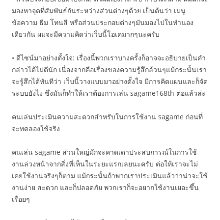
มองหาจุดที่สัมพันธ์กันระหว่างส่วนต่างๆด้วย เป็นต้นว่า เมนู
ข้อความ ธีม โทนสี หรือส่วนประกอบต่างๆมันมองไปในทำนอง
เดียวกัน ผมจะมีความคิดว่าเว็บนี้โอเคมากๆนะครับ
• ดีไซน์มาอย่างตั้งใจ: เรื่องนี้พวกเราบางครั้งก็อาจจะอธิบายเป็นคำ
กล่าวได้ไม่ดีนัก เนื่องจากคือเรื่องของความรู้สึกล้วนๆแม้กระนั้นเรา
จะรู้สึกได้ทันทีว่า เว็บนี้วางแบบมาอย่างตั้งใจ มีการคิดแผนและก็จัด
ระบบยังไง ซึ่งมันก็ทำให้เราต้องการเล่น sagame168th ต่อแล้วล่ะ
คนเล่นประเมินความสะดวกสำหรับในการใช้งาน sagame ก่อนที่
จะทดลองใช้จริง
คนเล่น sagame ส่วนใหญ่มักจะคาดเดาประสบการณ์ในการใช้
งานล่วงหน้าจากสิ่งที่เห็นในระยะแรกเลยนะครับ ต่อให้เราจะไม่
เคยใช้งานจริงๆก็ตาม แม้กระนั้นถ้าพวกเราประเมินแล้วว่าน่าจะใช้
งานง่าย สะดวก และก็ปลอดภัย พวกเราก็จะอยากใช้งานเยอะขึ้น
เรื่อยๆ