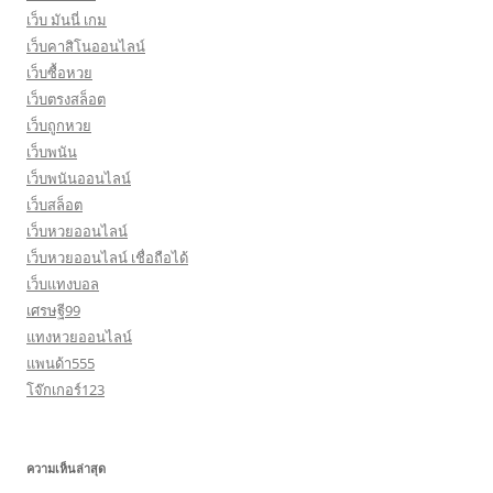
เว็บ มันนี่ เกม
เว็บคาสิโนออนไลน์
เว็บซื้อหวย
เว็บตรงสล็อต
เว็บถูกหวย
เว็บพนัน
เว็บพนันออนไลน์
เว็บสล็อต
เว็บหวยออนไลน์
เว็บหวยออนไลน์ เชื่อถือได้
เว็บแทงบอล
เศรษฐี99
แทงหวยออนไลน์
แพนด้า555
โจ๊กเกอร์123
ความเห็นล่าสุด