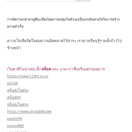
สำหรับ:
การมีความกล้าหาญที่จะเสี่ยงโดยการลงทุนในตัวเองเป็นแรงบันดาลใจในการสร้าง
ความสำเร็จ
ความใจเสียจิตใจต่อความผิดพลาดไร้สาระ เราควรเรียนรู้รวมทั้งก้าวไป
ข้างหน้า
เว็บคาสิโนน่าเล่น ทั้ง
สล็อต
และ
บาคาร่า
ตึงจริงแตกบ่อยมาก
https://joker123th.co.in
pg168
สล็อตเว็บตรง
สล็อต99
สล็อตเว็บตรง
https://www.jinda888.bet
pgslot99
pussy888