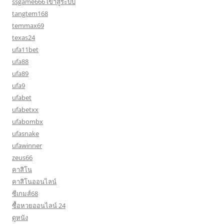
ssgame666 เข้าสู่ระบบ
tangtem168
temmax69
texas24
ufa11bet
ufa88
ufa89
ufa9
ufabet
ufabetxx
ufabombx
ufasnake
ufawinner
zeus66
คาสิโน
คาสิโนออนไลน์
ซีเกมส์68
ซื้อหวยออนไลน์ 24
ดูหนัง