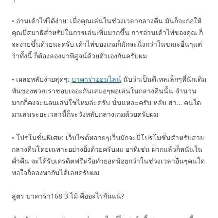
• อ่านเค้าไพ่ได้ง่าย: เมื่อคุณเล่นในช่วงเวลากลางคืน มันก็จะก่อให้
คุณมีสมาธิสำหรับในการเล่นเพิ่มมากขึ้น การอ่านเค้าไพ่ของคุณ ก็
จะง่ายขึ้นด้วยนะครับ เค้าไพ่ของเกมก็มักจะนิ่งกว่าในขณะอื่นๆแต่
ว่าทั้งนี้ ก็ต้องลองมาพิสูจน์ด้วยตัวเองกันครับผม
• เผลอหลับง่ายสุดๆ:
บาคาร่าออนไลน์
นับว่าเป็นดีเทลเล็กๆที่นักเดิม
พันของพวกเราชอบเจอะกันเสมอๆพอเล่นในกลางคืนนั้น จำนวน
มากก็คงจะนอนเล่นใช่ไหมล่ะครับ นั่นแหละครับ หลับ ฮ่า… คนใด
มาเล่นระยะเวลานี้ก็ระวังหลับกลางเกมด้วยครับผม
• โปรโมชั่นพิเศษ: เว็บไซต์หลายๆเว็บมักจะมีโปรโมชั่นสำหรับสาย
กลางคืนโดยเฉพาะอย่างยิ่งด้วยครับผม อาทิเช่น ฝากแล้วก็พนันใน
ค่ำคืน จะได้รับเครดิตฟรีหรือทำยอดน้อยกว่าในช่วงเวลาอื่นๆคนใด
พอใจก็ลองหากันได้เลยครับผม
สูตร บาคาร่า168 3 ไม้ คืออะไรกันแน่?