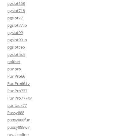
pgslot168
pgslot718
pgslot77
pgslot77.io
pgslot99
pgslot99.in
pgslotceo
pgslotfish
pokbet
punpro
PunPro66
PunPro66.tv
PunPro777
PunPro777.tv
puntaek77
Pussy888
pussy888fun
pussy888win
royal online