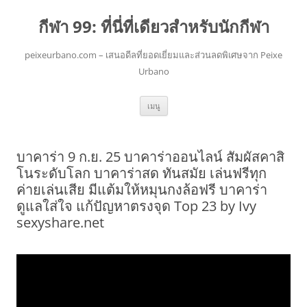
กีฬา 99: ที่นี่ที่เดียวสำหรับนักกีฬา
peixeurbano.com – เสนอดีลที่ยอดเยี่ยมและส่วนลดพิเศษจาก Peixe
Urbano
ข้าม
เมนู
ไป
ยัง
เนื้อหา
บาคาร่า 9 ก.ย. 25 บาคาร่าออนไลน์ สัมผัสคาสิ
โนระดับโลก บาคาร่าสด ทันสมัย เล่นฟรีทุก
ค่ายเล่นเสีย มีแต้มให้หมุนกงล้อฟรี บาคาร่า
ดูแลใส่ใจ แก้ปัญหาตรงจุด Top 23 by Ivy
sexyshare.net