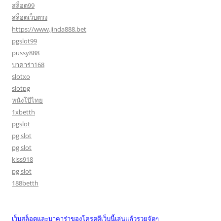
สล็อต99
สล็อตเว็บตรง
https://www.jinda888.bet
pgslot99
pussy888
บาคาร่า168
slotxo
slotpg
หนังโป๊ไทย
1xbetth
pgslot
pg slot
pg slot
kiss918
pg slot
188betth
เว็บสล็อตและบาคาร่าของโครตดีเว็บนี้เล่นแล้วรวยจัดๆ