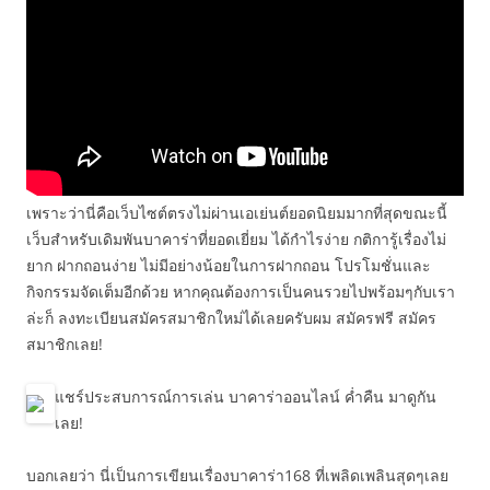
เพราะว่านี่คือเว็บไซต์ตรงไม่ผ่านเอเย่นต์ยอดนิยมมากที่สุดขณะนี้
เว็บสำหรับเดิมพันบาคาร่าที่ยอดเยี่ยม ได้กำไรง่าย กติการู้เรื่องไม่
ยาก ฝากถอนง่าย ไม่มีอย่างน้อยในการฝากถอน โปรโมชั่นและ
กิจกรรมจัดเต็มอีกด้วย หากคุณต้องการเป็นคนรวยไปพร้อมๆกับเรา
ล่ะก็ ลงทะเบียนสมัครสมาชิกใหม่ได้เลยครับผม สมัครฟรี สมัคร
สมาชิกเลย!
แชร์ประสบการณ์การเล่น บาคาร่าออนไลน์ ค่ำคืน มาดูกัน
เลย!
บอกเลยว่า นี่เป็นการเขียนเรื่องบาคาร่า168 ที่เพลิดเพลินสุดๆเลย