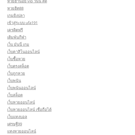
หวยฮานอย vip วันนี้ สด
หวยฮิต88
เกมยิงปลา
เข้าสู่ระบบ ufa191
เครดิตฟรี
เดิมพันกีฬา
เว็บ มันนี่ เกม
เว็บคาสิโนออนไลน์
เว็บซื้อหวย
เว็บตรงสล็อต
เว็บถูกหวย
เว็บพนัน
เว็บพนันออนไลน์
เว็บสล็อต
เว็บหวยออนไลน์
เว็บหวยออนไลน์ เชื่อถือได้
เว็บแทงบอล
เศรษฐี99
แทงหวยออนไลน์