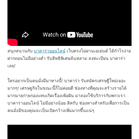
สนุกสนานกับ
บาคาร่าออนไลน์
เว็บตรงไม่ผ่านเอเย่นต์ ได้กำไรง่าย
ฝากถอนไม่มีอย่างต่ำ รับสิทธิพิเศษล้นหลาม ลงทะเบียน บาคาร่า
เลย!
ใครอยากเป็นคนมั่งมีมาทางนี้! บาคาร่า รับสมัครเศรษฐีใหม่เยอะ
มากๆ! เศรษฐกิจในขณะนี้ก็ไม่ค่อยดี ช่องทางที่คุณจะสร้างรายได้
มากมายก่ายกองแทบเกิดเรื่องเพ้อฝัน มาลองใช้บริการกับพกวเรา
บาคาร่าออนไลน์ ไม่มีอย่างน้อย สิครับ ช่องทางสำหรับเพื่อการเป็น
คนมั่งมีของคุณจะเป็นเปิดกว้างเพิ่มมากขึ้นแน่ๆ