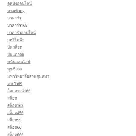
ดูหนังออนไลน์
ทางเข้าpg
บาคาร่า
บาคาร่า168
บาคาร่าออนไลน์
บุหรีไฟฟ้า
ปั่นสล็อต
ปั่นแตก66
พนันออนไลน์
พุซซี่888
มหาวิทยาลัยสวนสุนันทา
มาเก๊า69
ล็อกดาวน์168
สล็อต
สล็อต168
สล็อต456
สล็อต55
สล็อต66
สล็อต666