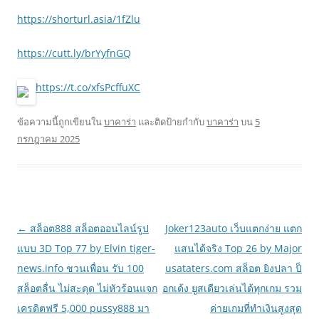
https://shorturl.asia/1fZlu
https://cutt.ly/brYyfnGQ
https://t.co/xfsPcffuXC
ข้อความนี้ถูกเขียนใน
บาคาร่า
และติดป้ายกำกับ
บาคาร่า
บน
5
กรกฎาคม 2025
เมนู
←
สล็อต888 สล็อตออนไลน์รูป
Joker123auto เว็บแตกง่าย แตก
นำทาง
แบบ 3D Top 77 by Elvin tiger-
แสนได้จริง Top 26 by Major
เรื่อง
news.info ชวนเพื่อน รับ 100
usataters.com สล็อต ยิงปลา ป็
สล็อตลื่น ไม่สะดุด ไม่หัวร้อนแจก
อกเด้ง ยูสเดียวเล่นได้ทุกเกม รวม
เครดิตฟรี 5,000 pussy888 มา
ค่ายเกมที่ทำเงินสูงสุด