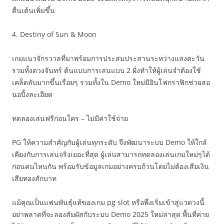
ตื่นเต้นเพิ่มขึ้น
4. Destiny of Sun & Moon
เกมแนวจักรวาลที่มาพร้อมการประสมประสานระหว่างแสงตะวัน
รวมทั้งดวงจันทร์ ต้นแบบการเล่นแบบ 2 ฝั่งทำให้ผู้เล่นจำต้องใช้
เคล็ดลับมากขึ้นเรื่อยๆ รวมทั้งใน Demo ใหม่มีอินโฟกราฟิกช่วยสอ
นอปิ้งละเอียด
ทดลองเล่นฟรีก่อนใคร – ไม่มีค่าใช้จ่าย
PG ให้ความสำคัญกับผู้เล่นทุกระดับ จึงพัฒนาระบบ Demo ให้ใกล้
เคียงกับการเล่นจริงเยอะที่สุด ผู้เล่นสามารถทดลองเล่นเกมใหม่ๆได้
ก่อนคนไหนกัน พร้อมรับข้อมูลเกมอย่างครบถ้วนโดยไม่ต้องเสียเงิน
เสียทองสักบาท
แม้คุณเป็นแฟนพันธุ์แท้ของเกม pg slot หรือพึ่งเริ่มเข้าสู่แวดวงนี้
อย่าพลาดที่จะลองสัมผัสกับระบบ Demo 2025 ใหม่ล่าสุด พื้นที่ค่าย