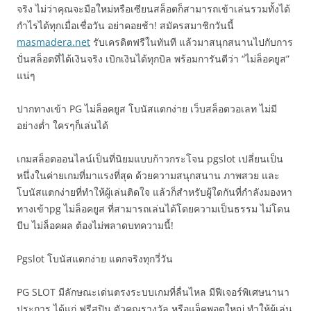
จริง ไม่ว่าคุณจะมือใหม่หรือเซียนสล็อตก็สามารถเข้าเล่นรวมทั้งได้
กำไรได้ทุกเมื่อเชื่อวัน อย่าคอยช้า! สมัครสมาชิกวันนี้
masmadera.net
รับเครดิตฟรีในทันที แล้วมาสนุกสนานไปกับการ
ปั่นสล็อตที่ได้เงินจริง เบิกเงินได้ทุกบิล พร้อมการันตีว่า “ไม่ล็อคยูส”
แน่ๆ
ปากทางเข้า PG ไม่ล็อคยูส โบนัสแตกง่าย เว็บสล็อตวอเลท ไม่มี
อย่างต่ำ ใครๆก็เล่นได้
เกมสล็อตออนไลน์เป็นที่นิยมแบบก้าวกระโจน pgslot เปลี่ยนเป็น
หนึ่งในค่ายเกมที่มาแรงที่สุด ด้วยความสนุกสนาน ภาพสวย และ
โบนัสแตกง่ายที่ทำให้ผู้เล่นติดใจ แล้วก็สำหรับผู้ใดกันที่กำลังมองหา
ทางเข้าpg ไม่ล็อคยูส ที่สามารถเล่นได้โดยความเป็นธรรม ไม่โดน
บีบ ไม่ล็อคผล ต้องไม่พลาดบทความนี้!
Pgslot โบนัสแตกง่าย แตกจริงทุกวี่วัน
PG SLOT มีลักษณะเด่นตรงระบบเกมที่ลื่นไหล มีฟีเจอร์พิเศษนานา
ประการ ได้แก่ ฟรีสปิน ตัวคูณรางวัล หรือแจ็คพอตใหญ่ ทำให้ผู้เล่น