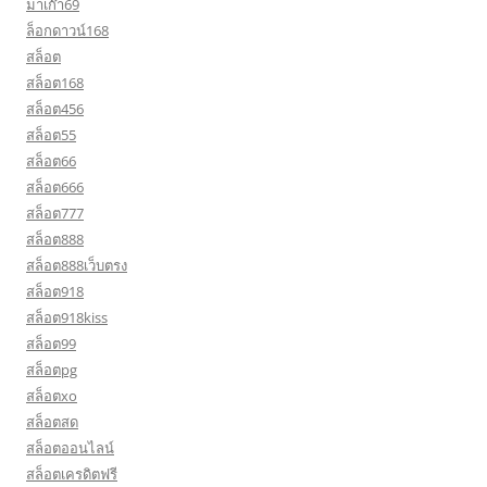
มาเก๊า69
ล็อกดาวน์168
สล็อต
สล็อต168
สล็อต456
สล็อต55
สล็อต66
สล็อต666
สล็อต777
สล็อต888
สล็อต888เว็บตรง
สล็อต918
สล็อต918kiss
สล็อต99
สล็อตpg
สล็อตxo
สล็อตสด
สล็อตออนไลน์
สล็อตเครดิตฟรี