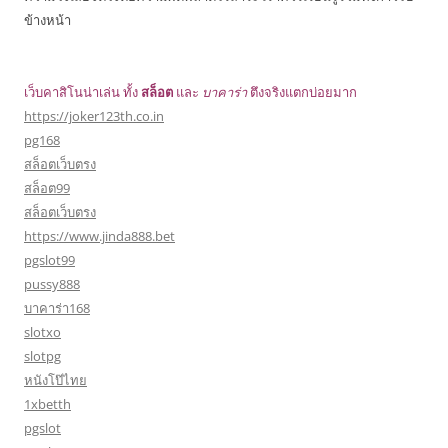
ข้างหน้า
เว็บคาสิโนน่าเล่น ทั้ง
สล็อต
และ
บาคาร่า
ตึงจริงแตกบ่อยมาก
https://joker123th.co.in
pg168
สล็อตเว็บตรง
สล็อต99
สล็อตเว็บตรง
https://www.jinda888.bet
pgslot99
pussy888
บาคาร่า168
slotxo
slotpg
หนังโป๊ไทย
1xbetth
pgslot