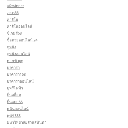
ufawinner
zeus66
คาสิโน
คาสิโนออนไลน์
ซีเกมส์68
ซื้อหวยออนไลน์ 24
ดูหนัง
ดูหนังออนไลน์
ทางเข้าpg
บาคาร่า
บาคาร่า168
บาคาร่าออนไลน์
บุหรีไฟฟ้า
ปั่นสล็อต
ปั่นแตก66
พนันออนไลน์
พุซซี่888
มหาวิทยาลัยสวนสุนันทา