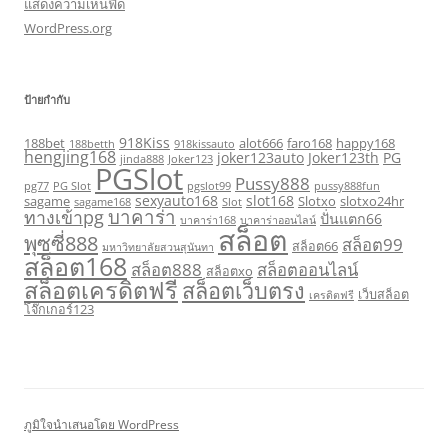
แสดงความเห็นฟีด
WordPress.org
ป้ายกำกับ
918Kiss
188bet
alot666
faro168
happy168
188betth
918kissauto
hengjing168
joker123auto
Joker123th
PG
jinda888
Joker123
PGSlot
Pussy888
pg77
PG Slot
pgslot99
pussy888fun
sexyauto168
slot168
sagame
Slotxo
slotxo24hr
sagame168
Slot
บาคาร่า
ทางเข้าpg
ปั่นแตก66
บาคาร่า168
บาคาร่าออนไลน์
สล็อต
พุซซี่888
สล็อต99
สล็อต66
มหาวิทยาลัยสวนสุนันทา
สล็อต168
สล็อต888
สล็อตออนไลน์
สล็อตxo
สล็อตเครดิตฟรี
สล็อตเว็บตรง
เว็บสล็อต
เครดิตฟรี
โจ๊กเกอร์123
ภูมิใจนำเสนอโดย WordPress