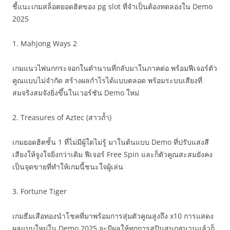
ชี้แนะเกมสล็อตยอดฮิตของ pg slot ที่จำเป็นต้องทดลองใน Demo
2025
1. Mahjong Ways 2
เกมแนวไพ่นกกระจอกในตำนานที่กลับมาในภาคต่อ พร้อมฟีเจอร์ตัว
คูณแบบไม่จำกัด สร้างผลกำไรได้แบบตลอด พร้อมระบบเสียงที่
สมจริงสมจังยิ่งขึ้นในเวอร์ชัน Demo ใหม่
2. Treasures of Aztec (สาวถ้ำ)
เกมยอดฮิตชั้น 1 ที่ไม่มีผู้ใดไม่รู้ มาในต้นแบบ Demo ที่ปรับแสงสี
เสียงให้จูงใจยิ่งกว่าเดิม ฟีเจอร์ Free Spin และก็ตัวคูณสะสมยังคง
เป็นจุดขายที่ทำให้เกมนี้ชนะใจผู้เล่น
3. Fortune Tiger
เกมธีมเสือทองนำโชคที่มาพร้อมการสุ่มตัวคูณสูงถึง x10 การแสดง
ผลแบบใหม่ใน Demo 2025 จะมีผลให้ทุกการสปินสนุกสนานแล้วก็