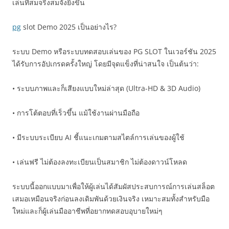
เล่นที่สมจริงสมจังยิ่งขึ้น
pg
slot Demo 2025 เป็นอย่างไร?
ระบบ Demo หรือระบบทดสอบเล่นของ PG SLOT ในเวอร์ชัน 2025
ได้รับการอัปเกรดครั้งใหญ่ โดยมีจุดแข็งที่น่าสนใจ เป็นต้นว่า:
• ระบบภาพและก็เสียงแบบใหม่ล่าสุด (Ultra-HD & 3D Audio)
• การโต้ตอบที่เร็วขึ้น แม้ใช้งานผ่านมือถือ
• มีระบบระเบียบ AI ชี้แนะเกมตามสไตล์การเล่นของผู้ใช้
• เล่นฟรี ไม่ต้องลงทะเบียนเป็นสมาชิก ไม่ต้องดาวน์โหลด
ระบบนี้ออกแบบมาเพื่อให้ผู้เล่นได้สัมผัสประสบการณ์การเล่นสล็อต
เสมอเหมือนจริงก่อนลงเดิมพันด้วยเงินจริง เหมาะสมทั้งสำหรับมือ
ใหม่และก็ผู้เล่นมืออาชีพที่อยากทดสอบอุบายใหม่ๆ