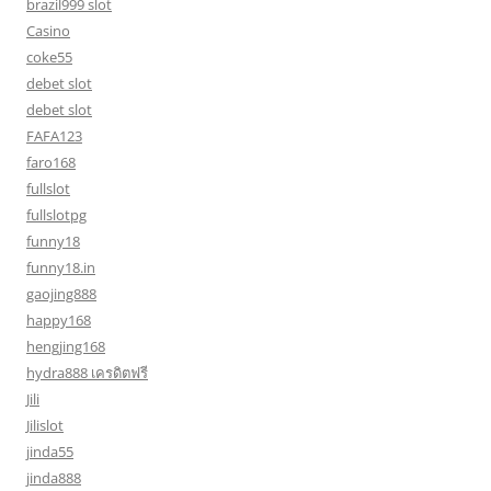
brazil999 slot
Casino
coke55
debet slot
debet slot
FAFA123
faro168
fullslot
fullslotpg
funny18
funny18.in
gaojing888
happy168
hengjing168
hydra888 เครดิตฟรี
Jili
Jilislot
jinda55
jinda888