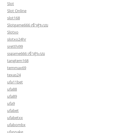
Slot
Slot Online
slot168
Slotgame666 เข้าสู่ระบบ
Slotxo
slotxo24hr
sretthi99
ssgame666 เข้าสู่ระบบ
tangtem168
temmax69
texas24
ufa11bet
ufa88
ufa89
ufa9
ufabet
ufabetxx
ufabombx
ufasnake