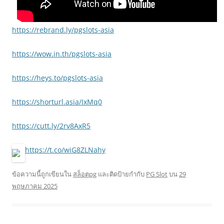
https://rebrand.ly/pgslots-asia
https://wow.in.th/pgslots-asia
https://heys.to/pgslots-asia
https://shorturl.asia/IxMq0
https://cutt.ly/2rv8AxR5
https://t.co/wiG8ZLNahy
ข้อความนี้ถูกเขียนใน
สล็อตpg
และติดป้ายกำกับ
PG Slot
บน
29
พฤษภาคม 2025