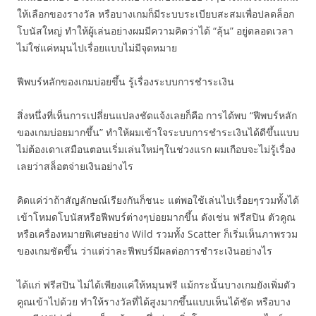
ให้เลือกของรางวัล หรือบางเกมก็มีระบบระเบียบสะสมเพื่อปลดล็อก
โบนัสใหญ่ ทำให้ผู้เล่นอย่างผมมีความคิดว่าได้ “ลุ้น” อยู่ตลอดเวลา
ไม่ใช่แค่หมุนไปเรื่อยแบบไม่มีจุดหมาย
ฟีพบร์หลักของเกมบ่อยขึ้น รู้เรื่องระบบการชำระเงิน
สิ่งหนึ่งที่เห็นการเปลี่ยนแปลงชัดแจ้งเลยก็คือ การได้พบ “ฟีพบร์หลัก
ของเกมบ่อยมากขึ้น” ทำให้ผมเข้าใจระบบการชำระเงินได้ดีขึ้นแบบ
ไม่ต้องเดาเสมือนตอนเริ่มเล่นใหม่ๆในช่วงแรก ผมเกือบจะไม่รู้เรื่อง
เลยว่าสล็อตจ่ายเงินอย่างไร
คิดแค่ว่าถ้าสัญลักษณ์เรียงกันก็ชนะ แต่พอใช้เล่นไปเรื่อยๆรวมทั้งได้
เข้าโหมดโบนัสหรือฟีพบร์ต่างๆบ่อยมากขึ้น ดังเช่น ฟรีสปิน ตัวคูณ
หรือเครื่องหมายพิเศษอย่าง Wild รวมทั้ง Scatter ก็เริ่มเห็นภาพรวม
ของเกมชัดขึ้น ว่าแต่ว่าละฟีพบร์มีผลต่อการชำระเงินอย่างไร
ได้แก่ ฟรีสปิน ไม่ได้เพียงแค่ให้หมุนฟรี แม้กระนั้นบางเกมยังเพิ่มตัว
คูณเข้าไปด้วย ทำให้รางวัลที่ได้สูงมากขึ้นแบบเห็นได้ชัด หรือบาง