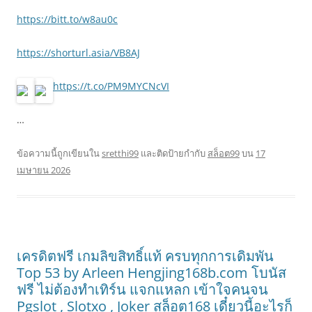
https://bitt.to/w8au0c
https://shorturl.asia/VB8AJ
https://t.co/PM9MYCNcVI
…
ข้อความนี้ถูกเขียนใน
sretthi99
และติดป้ายกำกับ
สล็อต99
บน
17
เมษายน 2026
เครดิตฟรี เกมลิขสิทธิ์แท้ ครบทุกการเดิมพัน
Top 53 by Arleen Hengjing168b.com โบนัส
ฟรี ไม่ต้องทำเทิร์น แจกแหลก เข้าใจคนจน
Pgslot , Slotxo , Joker สล็อต168 เดี๋ยวนี้อะไรก็