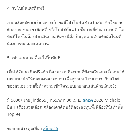
4. รับโบนัสเครดิตฟรี
ภายหลังสมัครเสร็จ หลายเว็บจะมีโปรโมชั่นสำหรับสมาชิกใหม่ ยก
ตัวอย่างเช่น เครดิตฟรี หรือโบนัสต้อนรับ ซึ่งบางที่สามารถกดรับได้
ทันทีโดยไม่ต้องฝากเงินก่อน ที่ตรงนี้ถือเป็นจุดเด่นสำหรับมือใหม่ที่
ต้องการทดสอบเล่นก่อน
5. เข้าเล่นเกมสล็อตได้ในทันที
เมื่อได้รับเครดิตฟรีแล้ว ก็สามารถเลือกเกมที่พึงพอใจและเริ่มเล่นได้
เลย แนะนำให้ทดลองหลายๆเกม เพื่อดูว่าเกมไหนเหมาะกับสไตล์
ของตัวเอง รวมทั้งทำความเข้าใจระบบเกมก่อนเล่นด้วยเงินจริง
มี 5000+ เกม jinda55 Jin55.win 30 เม.ย.
สล็อต
2026 Michale
ยืน 1 เรื่องเกมสล็อต สล็อตเครดิตฟรีคิดจะลงทุนทั้งทีต้องที่นี่เท่านั้น
Top 94
ขอขอบพระคุณที่มา
สล็อต55