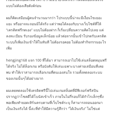
แบบไม่ต้องเสียตังค์ก่อน
ผมก็คิดเสมือนผู้คนจำนวนมากว่า โปรแบบนี้น่าจะมีเงื่อนไขเยอะ
แยะ หรืออาจจะถอนมิได้จริง แต่ว่าพอได้ลองกับบางเว็บไซต์ที่ให้
“เครดิตฟรีกดเอง” แบบไม่ต้องฝาก ก็เริ่มเปลี่ยนความคิดไปเลย แค่
ลงทะเบียน รับรองข้อมูลเล็กน้อย แล้วต่อจากนั้นเข้าไปกดรับเครดิต
ระบบก็เพิ่มเงินเข้าให้ในทันที ไม่ต้องรอคอย ไม่ต้องทำกิจกรรมอะไร
เพิ่ม
hengjing168 แจก 100 ที่ได้มา สามารถเอาไปใช้เล่นสล็อตหมุนฟรี
ได้จริง ไม่ได้ล็อกเกม หรือบังคับให้เล่นเฉพาะบางค่ายเสมือนที่เคย
พบ ทำให้เราสามารถเลือกเกมที่ตนเองสนใจ รวมทั้งทดลองระบบ
ของเกมนั้นๆได้อย่างมาก
ผมเคยทดลองใช้เครดิตฟรีนี้ไปเล่นเกมสล็อตที่มีฟีเจอร์ฟรีสปิน
ปรากฏว่าโชคดีได้โบนัสเข้าเร็ว ภายในไม่กี่รอบก็ได้กำไรเล็กๆซึ่ง
พอเพียงทำยอดเทิร์นครบตามที่เว็บไซต์ระบุ ก็สามารถถอนออกมา
เป็นเงินจริงได้ นี้ล่ะที่ทำให้มีความรู้สึกว่า “ได้เงินจริง” ไม่ใช่แค่