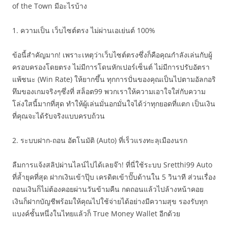
of the Town มีอะไรบ้าง
1. ความเป็น เว็บไซต์ตรง ไม่ผ่านเอเย่นต์ 100%
ข้อนี้สำคัญมาก! เพราะเหตุว่าเว็บไซต์ตรงซึ่งก็คือคุณกำลังเล่นกับผู้
ครอบครองโดยตรง ไม่มีการโดนหักเปอร์เซ็นต์ ไม่มีการปรับอัตรา
แพ้ชนะ (Win Rate) ให้ยากขึ้น ทุกการปั่นของคุณเป็นไปตามอัลกอริ
ทึมของเกมจริงๆซึ่งที่ สล็อต99 พวกเราให้ความเอาใจใส่กับความ
โล่งใสนี้มากที่สุด ทำให้ผู้เล่นมั่นอกมั่นใจได้ว่าทุกยอดที่แตก เป็นเงิน
ที่คุณจะได้รับจริงแบบครบถ้วน
2. ระบบฝาก-ถอน อัตโนมัติ (Auto) ที่เร็วแรงทะลุเมืองนรก
ลืมการแจ้งสลิปผ่านไลน์ไปได้เลยจ๊า! ที่นี่ใช้ระบบ Sretthi99 Auto
ที่ล้ำยุคที่สุด ฝากเงินเข้าปุ๊บ เครดิตเข้าปั๊บด้านใน 5 วินาที ส่วนเรื่อง
ถอนเงินก็ไม่ต้องคอยผ่านวันข้ามคืน กดถอนแล้วไปล้างหน้าคอย
เงินก็ฝากบัญชีพร้อมให้คุณไปใช้จ่ายได้อย่างมีความสุข รองรับทุก
แบงค์ชั้นหนึ่งในไทยแล้วก็ True Money Wallet อีกด้วย