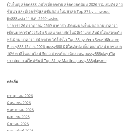
เว็บใหญ่ สล็อต888 เวปไซต์แตกง่าย สล็อตยอดนิยม 2026 รวมเกมดัง ค่าย
ชั้นนำ และฟีเจอร์ที่ผู้เล่นชื่นชอบ ใหม่ล่าสุด Top 87 by Linwood
jin888.asia 11 ส.ค. 2569 casino
บาคาร่า 26 กรกฎาคม 2569 บาคาร่า เปิดมุมมองใหม่ของเกมบาคาร่า
เซียนบาคาร่าตัวจริงรับ 3 แสน ระบบอัตโนมัติเจ้าแรก สัมผัสโต๊ะสดระดับ
พรีเมียม บาคาร่า สมัครง่าย ได้โปรไว Top 38 by Vern Sexy168c.com
Pussy888 15 ก.ย. 2026 pussy888 มิติใหม่แห่ง สล็อตออนไลน์ แคชแบค
10% คาสิโนออนไลน์ 5ดาว สวรรค์ของนักลงทุน pussy888play เปิด
ประสบการณ์ใหม่ทันที Top 81 by Martina pussy888play.me
คลังเก็บ
กรกฎาคม 2026
มิถุนายน 2026
พฤษภาคม 2026
เมษายน 2026
มีนาคม 2026
กุมภาพันธ์ 2026