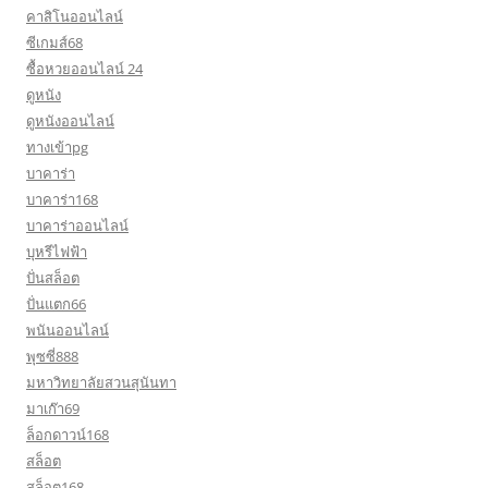
คาสิโนออนไลน์
ซีเกมส์68
ซื้อหวยออนไลน์ 24
ดูหนัง
ดูหนังออนไลน์
ทางเข้าpg
บาคาร่า
บาคาร่า168
บาคาร่าออนไลน์
บุหรีไฟฟ้า
ปั่นสล็อต
ปั่นแตก66
พนันออนไลน์
พุซซี่888
มหาวิทยาลัยสวนสุนันทา
มาเก๊า69
ล็อกดาวน์168
สล็อต
สล็อต168