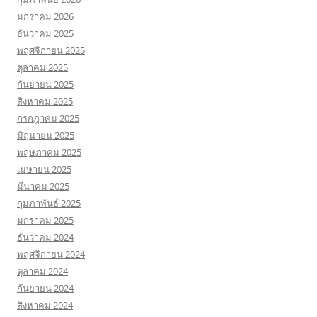
มกราคม 2026
ธันวาคม 2025
พฤศจิกายน 2025
ตุลาคม 2025
กันยายน 2025
สิงหาคม 2025
กรกฎาคม 2025
มิถุนายน 2025
พฤษภาคม 2025
เมษายน 2025
มีนาคม 2025
กุมภาพันธ์ 2025
มกราคม 2025
ธันวาคม 2024
พฤศจิกายน 2024
ตุลาคม 2024
กันยายน 2024
สิงหาคม 2024