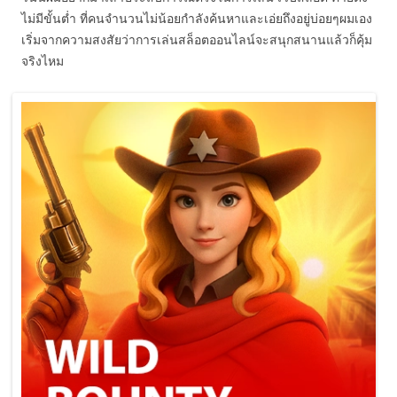
ไม่มีขั้นต่ำ ที่คนจำนวนไม่น้อยกำลังค้นหาและเอ่ยถึงอยู่บ่อยๆผมเอง
เริ่มจากความสงสัยว่าการเล่นสล็อตออนไลน์จะสนุกสนานแล้วก็คุ้ม
จริงไหม