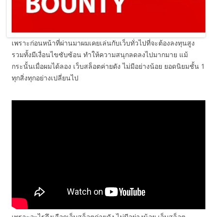
เพราะก่อนหน้าที่ผ่านมาผมเคยเล่นกับเว็บทั่วไปที่จะต้องลงทุนสูง
รวมทั้งมีเงื่อนไขซับซ้อน ทำให้ความสนุกลดลงไปมากมาย แม้
กระนั้นเมื่อผมได้ลอง เว็บสล็อตค่ายดัง ไม่มีอย่างน้อย ยอดนิยมชั้น 1
ทุกสิ่งทุกอย่างเปลี่ยนไป
เพราะอะไรถึงเลือกเว็บสล็อตค่ายดัง ไม่มีอย่างน้อย เว็บสล็อต