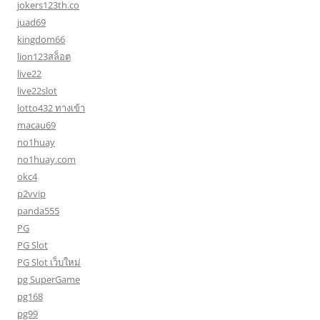
jokers123th.co
juad69
kingdom66
lion123สล็อต
live22
live22slot
lotto432 ทางเข้า
macau69
no1huay
no1huay.com
okc4
p2vvip
panda555
PG
PG Slot
PG Slot เว็บใหม่
pg SuperGame
pg168
pg99