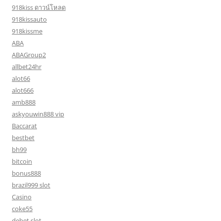
918kiss ดาวน์โหลด
918kissauto
918kissme
ABA
ABAGroup2
allbet24hr
alot66
alot666
amb888
askyouwin888 vip
Baccarat
bestbet
bh99
bitcoin
bonus888
brazil999 slot
Casino
coke55
debet slot