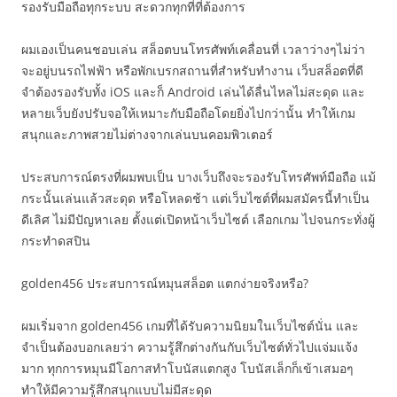
รองรับมือถือทุกระบบ สะดวกทุกที่ที่ต้องการ
ผมเองเป็นคนชอบเล่น สล็อตบนโทรศัพท์เคลื่อนที่ เวลาว่างๆไม่ว่า
จะอยู่บนรถไฟฟ้า หรือพักเบรกสถานที่สำหรับทำงาน เว็บสล็อตที่ดี
จำต้องรองรับทั้ง iOS และก็ Android เล่นได้ลื่นไหลไม่สะดุด และ
หลายเว็บยังปรับจอให้เหมาะกับมือถือโดยยิ่งไปกว่านั้น ทำให้เกม
สนุกและภาพสวยไม่ต่างจากเล่นบนคอมพิวเตอร์
ประสบการณ์ตรงที่ผมพบเป็น บางเว็บถึงจะรองรับโทรศัพท์มือถือ แม้
กระนั้นเล่นแล้วสะดุด หรือโหลดช้า แต่เว็บไซต์ที่ผมสมัครนี้ทำเป็น
ดีเลิศ ไม่มีปัญหาเลย ตั้งแต่เปิดหน้าเว็บไซต์ เลือกเกม ไปจนกระทั่งผู้
กระทำดสปิน
golden456 ประสบการณ์หมุนสล็อต แตกง่ายจริงหรือ?
ผมเริ่มจาก golden456 เกมที่ได้รับความนิยมในเว็บไซต์นั่น และ
จำเป็นต้องบอกเลยว่า ความรู้สึกต่างกันกับเว็บไซต์ทั่วไปแจ่มแจ้ง
มาก ทุกการหมุนมีโอกาสทำโบนัสแตกสูง โบนัสเล็กก็เข้าเสมอๆ
ทำให้มีความรู้สึกสนุกแบบไม่มีสะดุด