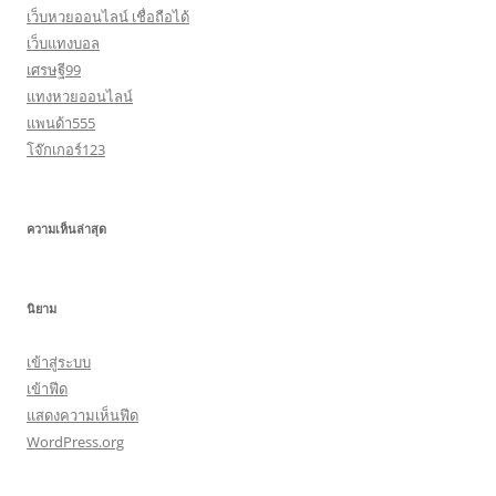
เว็บหวยออนไลน์ เชื่อถือได้
เว็บแทงบอล
เศรษฐี99
แทงหวยออนไลน์
แพนด้า555
โจ๊กเกอร์123
ความเห็นล่าสุด
นิยาม
เข้าสู่ระบบ
เข้าฟีด
แสดงความเห็นฟีด
WordPress.org