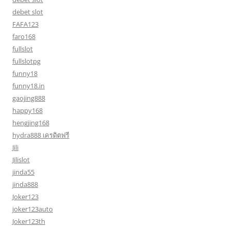
debet slot
FAFA123
faro168
fullslot
fullslotpg
funny18
funny18.in
gaojing888
happy168
hengjing168
hydra888 เครดิตฟรี
Jili
Jilislot
jinda55
jinda888
Joker123
joker123auto
Joker123th