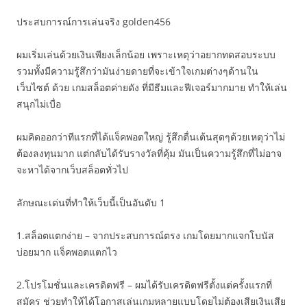
ประสบการณ์การเล่นจริง golden456
ผมเริ่มเล่นด้วยเงินเพียงเล็กน้อย เพราะเหตุว่าอยากทดสอบระบบ
รวมทั้งมีความรู้สึกว่ามันง่ายดายที่จะเข้าใจเกมต่างๆด้านใน
เว็บไซต์ ด้วย เกมสล็อตค่ายดัง ที่มีธีมและฟีเจอร์มากมาย ทำให้เล่น
สนุกไม่เบื่อ
ผมคิดออกว่าทีแรกที่ได้แจ็คพอตใหญ่ รู้สึกตื่นเต้นสุดๆด้วยเหตุว่าไม่
ต้องลงทุนมาก แต่กลับได้รับรางวัลที่คุ้ม มันเป็นความรู้สึกที่ไม่อาจ
จะหาได้จากเว็บสล็อตทั่วไป
ลักษณะเด่นที่ทำให้เว็บนี้เป็นอันดับ 1
1.สล็อตแตกง่าย – จากประสบการณ์ตรง เกมโดยมากแจกโบนัส
บ่อยมาก แจ็คพอตแตกไว
2.โปรโมชั่นและเครดิตฟรี – ผมได้รับเครดิตฟรีตั้งแต่ครั้งแรกที่
สมัคร ช่วยทำให้ได้โอกาสเล่นเกมหลายแบบโดยไม่ต้องเสียเงินเสีย