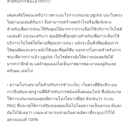
สำหรับการชนะมากกว่า?
เคยสงสัยไหมนะครับว่า เพราะอะไรการเล่นเกม pgslot บนเว็บตรง
ไม่ผ่านเอเย่นต์กับเรา ถึงสามารถสร้างผลกำไรหรือเพิ่มจังหวะ
สำหรับเพื่อการชนะให้กับคุณได้มากกว่าการเลือกใช้บริการเว็บไซต์
เอเย่นต์? แน่ๆนะครับว่า คุณมีสิทธิ์ทุกอย่างสำหรับเพื่อการเลือกใช้
บริการเว็บไซต์ใดก็ตามที่คุณปรารถนา แม้กระนั้นสิ่งที่ผมต้องการ
ให้คุณคิดและตระหนักให้เยอะที่สุดก็คือ นอกจากโอกาสสำหรับการ
ชนะที่มากกว่าแล้ว pgslot เว็บไซต์ตรงยังให้ความปลอดภัยได้
มากกว่าอีกด้วย แต่ถ้าคุณมองไม่เห็นภาพมากพอ มาลองดูกันเลย
ครับผม เลทโก!
• ความโปร่งสบายใสสำหรับการชำระเงิน: เว็บตรงที่ดีจะมีระบบ
การยืนยันมาตรฐานที่ดีสำหรับการพนันสล็อตออนไลน์ ซึ่งมันจะก่อ
ให้การเล่นเกมของคุณมีความโล่งใสมากที่สุด ดังเช่นว่า ระบบ
RNG ซึ่งจะก่อให้การสปินของคุณเป็นไปโดยความเป็นธรรม มั่นอก
มั่นใจได้เลยว่า เกมจะสามารถจ่ายเงินตามอัตราที่ระบุเอาไว้ได้
อย่างแน่แท้ 100%