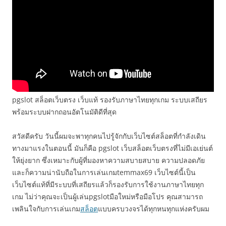
pgslot สล็อตเว็บตรง เว็บแท้ รองรับภาษาไทยทุกเกม ระบบเสถียร
พร้อมระบบฝากถอนอัตโนมัติดีที่สุด
สวัสดีครับ วันนี้ผมจะพาทุกคนไปรู้จักกับเว็บไซต์สล็อตที่กำลังเดิน
ทางมาแรงในตอนนี้ มันก็คือ pgslot เว็บสล็อตเว็บตรงที่ไม่มีเอเย่นต์
ให้ยุ่งยาก ซึ่งเหมาะกับผู้ที่มองหาความสบายสบาย ความปลอดภัย
และก็ความน่านับถือในการเล่นเกมtemmax69 เว็บไซต์นี้เป็น
เว็บไซต์แท้ที่มีระบบที่เสถียรแล้วก็รองรับการใช้งานภาษาไทยทุก
เกม ไม่ว่าคุณจะเป็นผู้เล่นpgslotมือใหม่หรือมือโปร คุณสามารถ
เพลินใจกับการเล่นเกม
สล็อต
แบบครบวงจรได้ทุกหนทุกแห่งครับผม