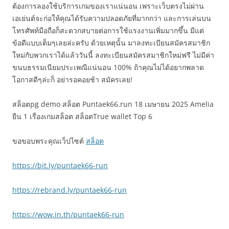
ต้องการลองใช้บริการเกมของเราแน่นอน เพราะเว็บตรงไม่ผ่าน
เอเย่นต์จะก่อให้คุณได้รับความปลอดภัยที่มากกว่า และการเล่นบน
โทรศัพท์มือถือก็สะดวกสบายต่อการใช้แรงงานเพิ่มมากขึ้น มีแต่
ข้อดีแบบเต็มๆเลยล่ะครับ ด้วยเหตุนั้น มาลงทะเบียนสมัครสมาชิก
ใหม่กับพวกเราได้แล้ววันนี้ ลงทะเบียนสมัครสมาชิกใหม่ฟรี ไม่มีค่า
ขนบธรรมเนียมประเพณีแน่นอน 100% ถ้าคุณไม่ได้อยากพลาด
โอกาสดีๆล่ะก็ อย่ารอคอยช้า สมัครเลย!
สล็อตpg demo สล็อต Puntaek66.run 18 เมษายน 2025 Amelia
ยืน 1 เรื่องเกมสล็อต สล็อตTrue wallet Top 6
ขอขอบพระคุณเว็ปไซต์
สล็อต
https://bit.ly/puntaek66-run
https://rebrand.ly/puntaek66-run
https://wow.in.th/puntaek66-run