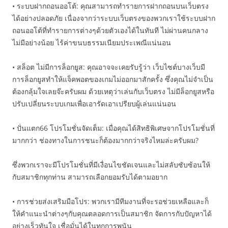
• ระบบฝากถอนออโต้: คุณสามารถทำรายการฝากถอนบนเว็บตรง
ได้อย่างปลอดภัย เนื่องจากว่าระบบเว็บตรงของพวกเราใช้ระบบฝาก
ถอนออโต้ที่ทำรายการต่างๆด้วยตัวเองได้ในทันที ไม่ผ่านคนกลาง
ไม่มีอย่างน้อย ไร้ค่าขนบธรรมเนียมประเพณีแน่นอน
• สล็อต ไม่มีการล็อกยูส: คุณอาจจะเคยรับรู้ว่า เว็บไซต์บางเว็บมี
การล็อกยูสทำให้แจ็คพอตของเกมไม่ออกมาสักครั้ง ซึ่งคุณไม่จำเป็น
ต้องกลุ้มใจเลยจ๊ะครับผม ด้วยเหตุว่าเล่นกับเว็บตรง ไม่มีล็อกยูสหรือ
ปรับเปลี่ยนระบบเกมเพื่อเอารัดเอาเปรียบผู้เล่นแน่นอน
• ปั่นแตก66 โปรโมชั่นจัดเต็ม: เมื่อคุณได้สิทธิพิเศษจากโปรโมชั่นที่
มากกว่า ช่องทางในการชนะก็ต้องมากกว่าจริงไหมล่ะครับผม?
ซึ่งพวกเราจะมีโปรโมชั่นที่มีเงื่อนไขชัดเจนและไม่สลับซับซ้อนให้
กับสมาชิกทุกท่าน สามารถเลือกยอมรับได้ตามอยาก
• การช่วยส่งเสริมมือโปร: พวกเรามีทีมงานที่จะรอช่วยเหลือและก็
ให้คำแนะนำต่างๆกับคุณตลอดการเป็นสมาชิก จัดการกับปัญหาได้
อย่างเร็วทันใจ เชื่อมั่นได้ในทุกการพนัน