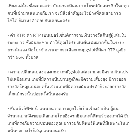
เพียงแค่นั้น ซึ่งผมมองว่า มันน่าจะมีคุณประโยชน์กับสมาชิกใหม่ทุก
คนที่เข้ามาเล่นเกมกับเรา จะมีสิ่งสำคัญอะไรบ้างที่คุณสามารถ
ใช้ได้ ก็มาหาคำตอบกันเลยนะครับ
• ค่า RTP: ค่า RTP เป็นเปอร์เซ็นต์การจ่ายเงินรางวัลคืนสู่ผู้เล่นใน
ระยะยาว ซึ่งมันจะช่วยทำให้คุณได้รับเงินคืนเพิ่มมากขึ้นในระยะ
ยาวนั่นเอง มือโปรจำนวนมากจะเลือกเกมpgslotที่มีค่า RTP สูงยิ่ง
กว่า 96% ทั้งมวล
• ความเปลี่ยนแปลงของเกม: เกมPgslotแต่ละเกมจะมีความผันแปร
ไม่เหมือนกัน เกมที่มีความปั่นป่วนสูงก็จะมีความเสี่ยงสูง มีการออก
รางวัลใหญ่แต่น้อยครั้ง ส่วนเกมที่มีความผันแปรต่ำก็จะออกรางวัล
เล็กแม้กระนั้นบ่อยครั้งนั่นเองครับ
• ธีมแล้วก็ฟีพบร์: แน่นอนว่าความถูกใจก็เป็นเรื่องจำเป็น ผู้คน
จำนวนมากจึงชอบเลือกเกมโดยอิงจากธีมและก็ฟีพบร์ของเกมได้ ธีม
เกมที่ตรงกับความชอบของคุณ มารวมกับฟีพบร์พิเศษที่มีเฉพาะในเก
มนั้นๆอย่างไรก็สนุกแน่นอนครับ