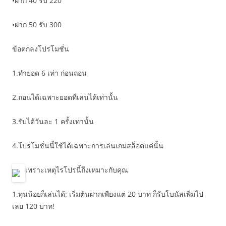
•ฝาก 40 รับ 220
•ฝาก 50 รับ 300
ข้อตกลงโปรโมชั่น
1.ทำยอด 6 เท่า ก่อนถอน
2.ถอนได้เฉพาะยอดที่เล่นได้เท่านั้น
3.รับได้วันละ 1 ครั้งเท่านั้น
4.โปรโมชั่นนี้ใช้ได้เฉพาะการเล่นเกมสล็อตแค่นั้น
เพราะเหตุไรโปรนี้ถึงเหมาะกับคุณ
1.ทุนน้อยก็เล่นได้: เริ่มต้นฝากเพียงแต่ 20 บาท ก็รับโบนัสเพิ่มไป
เลย 120 บาท!