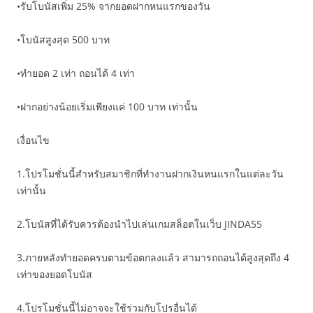
•รับโบนัสเพิ่ม 25% จากยอดฝากหนแรกของวัน
•โบนัสสูงสุด 500 บาท
•ทำยอด 2 เท่า ถอนได้ 4 เท่า
•ฝากอย่างน้อยเริ่มเพียงแค่ 100 บาท เท่านั้น
เงื่อนไข
1.โปรโมชั่นนี้สำหรับสมาชิกที่ทำงานฝากเงินหนแรกในแต่ละวัน
เท่านั้น
2.โบนัสที่ได้รับควรต้องนำไปเล่นเกมสล็อตในเว็บ JINDA55
3.ภายหลังทำยอดครบตามข้อตกลงแล้ว สามารถถอนได้สูงสุดถึง 4
เท่าของยอดโบนัส
4.โปรโมชั่นนี้ไม่อาจจะใช้ร่วมกับโปรอื่นได้