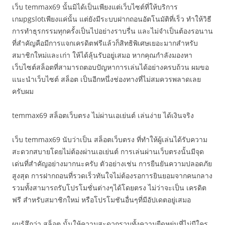
เว็บ temmax69 นั้นมิได้เป็นเพียงแต่เว็บไซต์ที่ให้บริการ
เกมpgslotเพียงแค่นั้น แต่ยังมีระบบฝากถอนอัตโนมัติที่เร็ว ทำให้วิธี
การทำธุรกรรมทุกครั้งเป็นไปอย่างราบรื่น และไม่จำเป็นต้องรอนาน
ที่สำคัญคือมีการแจกเครดิตฟรีแล้วก็สิทธิพิเศษเยอะมากสำหรับ
สมาชิกใหม่และเก่า ให้ได้ลุ้นรับอยู่เสมอ หากคุณกำลังมองหา
เว็บไซต์สล็อตที่สามารถตอบปัญหาการเล่นได้อย่างครบถ้วน ผมขอ
แนะนำเว็บไซต์ สล็อต เป็นอีกหนึ่งช่องทางที่ไม่สมควรพลาดเลย
ครับผม
temmax69 สล็อตเว็บตรง ไม่ผ่านเอเย่นต์ เล่นง่าย ได้เงินจริง
เว็บ temmax69 นับว่าเป็น สล็อตเว็บตรง ที่ทำให้ผู้เล่นได้รับความ
สะดวกสบายโดยไม่ต้องผ่านเอเย่นต์ การเล่นผ่านเว็บตรงนั้นมีจุด
เด่นที่สำคัญอย่างมากนะครับ ตัวอย่างเช่น การยืนยันความปลอดภัย
สูงสุด การฝากถอนที่รวดเร็วทันใจไม่ต้องรอการยินยอมจากคนกลาง
รวมทั้งสามารถรับโปรโมชั่นต่างๆได้โดยตรง ไม่ว่าจะเป็น เครดิต
ฟรี สำหรับสมาชิกใหม่ หรือโปรโมชันอื่นๆที่มีอัปเดตอยู่เสมอ
ผมรู้สึกว่า สล็อต นั้นให้ความสะดวกรวมทั้งความยืดหยุ่นที่ไม่มีใคร