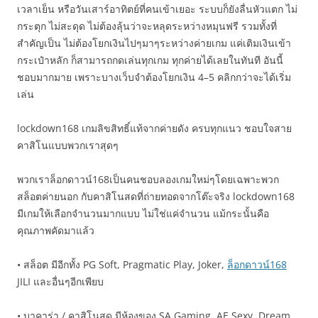
เวลาเย็น หรือวันเสาร์อาทิตย์ที่คนเข้าเยอะ ระบบก็ยังลื่นหัวแตก ไม่
กระตุก ไม่สะดุด ไม่ต้องลุ้นว่าจะหลุดระหว่างหมุนฟรี รวมทั้งที่
สำคัญเป็น ไม่ต้องโยกเงินไปๆมาๆระหว่างค่ายเกม แค่เติมเงินเข้า
กระเป๋าหลัก ก็สามารถกดเล่นทุกเกม ทุกค่ายได้เลยในทันที อันนี้
ชอบมากมาย เพราะบางเว็บจำต้องโยกเงิน 4–5 คลิกกว่าจะได้เริ่ม
เล่น
lockdown168 เกมลิขสิทธิ์แท้จากค่ายดัง ครบทุกแนว ชอบใจสาย
คาสิโนแบบพวกเราสุดๆ
พวกเราล็อกดาวน์168เป็นคนชอบลองเกมใหม่ๆโดยเฉพาะพวก
สล็อตค่ายนอก กับคาสิโนสดที่ถ่ายทอดจากโต๊ะจริง lockdown168
มีเกมให้เลือกจำนวนมากแบบ ไม่ใช่แค่จำนวน แม้กระนั้นคือ
คุณภาพคัดมาแล้ว
• สล็อต มีอีกทั้ง PG Soft, Pragmatic Play, Joker,
ล็อกดาวน์168
JILI และอื่นๆอีกเพียบ
• บาคาร่า / คาสิโนสด มีห้องของ SA Gaming, AE Sexy, Dream