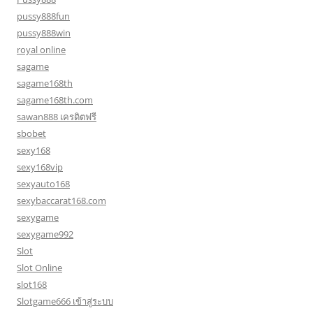
pussy888fun
pussy888win
royal online
sagame
sagame168th
sagame168th.com
sawan888 เครดิตฟรี
sbobet
sexy168
sexy168vip
sexyauto168
sexybaccarat168.com
sexygame
sexygame992
Slot
Slot Online
slot168
Slotgame666 เข้าสู่ระบบ