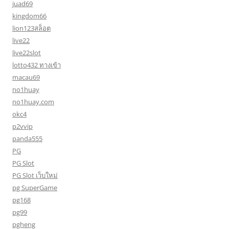
juad69
kingdom66
lion123สล็อต
live22
live22slot
lotto432 ทางเข้า
macau69
no1huay
no1huay.com
okc4
p2vvip
panda555
PG
PG Slot
PG Slot เว็บใหม่
pg SuperGame
pg168
pg99
pgheng