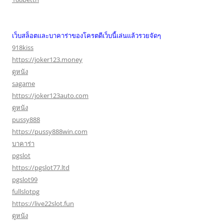
เว็บสล็อตและบาคาร่าของโครตดีเว็บนี้เล่นแล้วรวยจัดๆ
918kiss
https://joker123.money
ดูหนัง
sagame
https://joker123auto.com
ดูหนัง
pussy888
https://pussy888win.com
บาคาร่า
pgslot
https://pgslot77.ltd
pgslot99
fullslotpg
https://live22slot.fun
ดูหนัง