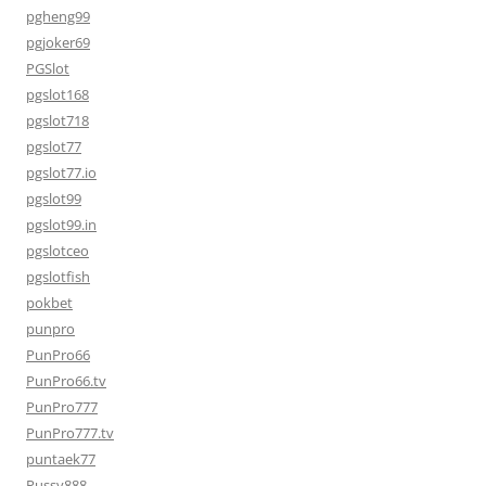
pgheng99
pgjoker69
PGSlot
pgslot168
pgslot718
pgslot77
pgslot77.io
pgslot99
pgslot99.in
pgslotceo
pgslotfish
pokbet
punpro
PunPro66
PunPro66.tv
PunPro777
PunPro777.tv
puntaek77
Pussy888