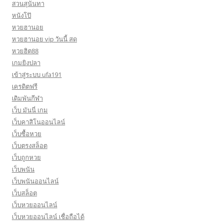
สวนสุนันทา
หนังโป๊
หวยฮานอย
หวยฮานอย vip วันนี้ สด
หวยฮิต88
เกมยิงปลา
เข้าสู่ระบบ ufa191
เครดิตฟรี
เดิมพันกีฬา
เว็บ มันนี่ เกม
เว็บคาสิโนออนไลน์
เว็บซื้อหวย
เว็บตรงสล็อต
เว็บถูกหวย
เว็บพนัน
เว็บพนันออนไลน์
เว็บสล็อต
เว็บหวยออนไลน์
เว็บหวยออนไลน์ เชื่อถือได้