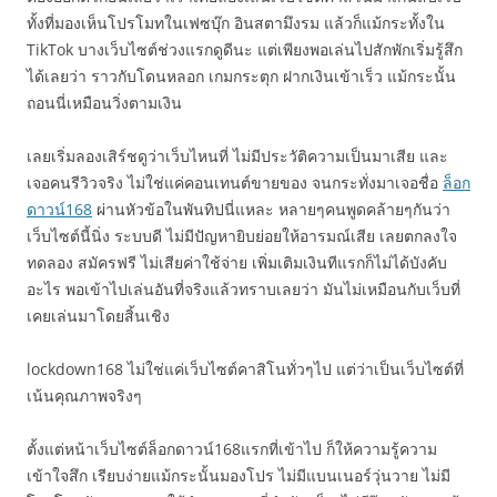
ทั้งที่มองเห็นโปรโมทในเฟซบุ๊ก อินสตามึงรม แล้วก็แม้กระทั้งใน
TikTok บางเว็บไซต์ช่วงแรกดูดีนะ แต่เพียงพอเล่นไปสักพักเริ่มรู้สึก
ได้เลยว่า ราวกับโดนหลอก เกมกระตุก ฝากเงินเข้าเร็ว แม้กระนั้น
ถอนนี่เหมือนวิ่งตามเงิน
เลยเริ่มลองเสิร์ชดูว่าเว็บไหนที่ ไม่มีประวัติความเป็นมาเสีย และ
เจอคนรีวิวจริง ไม่ใช่แค่คอนเทนต์ขายของ จนกระทั่งมาเจอชื่อ
ล็อก
ดาวน์168
ผ่านหัวข้อในพันทิปนี่แหละ หลายๆคนพูดคล้ายๆกันว่า
เว็บไซต์นี้นิ่ง ระบบดี ไม่มีปัญหายิบย่อยให้อารมณ์เสีย เลยตกลงใจ
ทดลอง สมัครฟรี ไม่เสียค่าใช้จ่าย เพิ่มเติมเงินทีแรกก็ไม่ได้บังคับ
อะไร พอเข้าไปเล่นอันที่จริงแล้วทราบเลยว่า มันไม่เหมือนกับเว็บที่
เคยเล่นมาโดยสิ้นเชิง
lockdown168 ไม่ใช่แค่เว็บไซต์คาสิโนทั่วๆไป แต่ว่าเป็นเว็บไซต์ที่
เน้นคุณภาพจริงๆ
ตั้งแต่หน้าเว็บไซต์ล็อกดาวน์168แรกที่เข้าไป ก็ให้ความรู้ความ
เข้าใจสึก เรียบง่ายแม้กระนั้นมองโปร ไม่มีแบนเนอร์วุ่นวาย ไม่มี