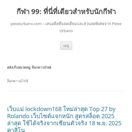
กีฬา 99: ที่นี่ที่เดียวสำหรับนักกีฬา
peixeurbano.com – เสนอดีลที่ยอดเยี่ยมและส่วนลดพิเศษจาก Peixe
Urbano
ข้าม
เมนู
ไป
ยัง
เนื้อหา
คลังเก็บหมวดหมู่:
ล็อกดาวน์168
ล็อกดาวน์168
เว็บแม่ lockdown168 ใหม่ล่าสุด Top 27 by
Rolando เว็บไซต์แจกหนัก สูตรสล็อต 2025
ล่าสุด ใช้ได้จริงจากเซียนตัวจริง 18 พ.ย. 2025
คาสิโน