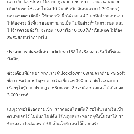
แต่ว่ากับ lockdown168 เข้าสู่ระบบ บอกเลยว่า โอนไวมากมาย
เติมเงินเข้าใช้เวลาไม่ถึง 10 วินาที เบิกเงินหนแรก (1,200 บาท)
ลองถอนตอนตีหนึ่ง ใช้เวลานับนิ้วได้เลย แค่ 2 นาทีเข้าวอเลทแบบ
ไม่ต้องทวง สิ่งที่เราชอบมากมายเป็น ไม่มีอย่างต่ำในการถอน และ
ไม่จำกัดรอบต่อวัน จะถอน 100 หรือ 10,000 ก็ทำเป็นหมด ไม่ต้อง
สะสมยอดหรือทำเทิร์น
ประสบการณ์ตรงที่เล่น lockdown168 ได้จริง ถอนจริง ไม่ใช่แค่
บังเอิญ
ช่วงเดือนที่ผ่านมา พวกเราเล่นlockdown168เกมจากค่าย PG Soft
ชื่อว่า Fortune Tiger ด้วยเงินเพียงแค่ 300 บาท ตั้งใจเล่นแบบ
เรื่อยๆไม่บู๊มาก ปรากฏว่าฟรีเกมเข้า 2 รอบติด รวมแล้วได้เกือบจะ
3,000 บาท!
แน่ๆว่าพอใช้ยอดตามเป้า เรากดถอนโดยทันที รอไม่นานก็เงินเข้า
ตามที่บอกไว้ ไม่มีหัก ไม่มีดึง ไร้เหตุผลประหลาดๆซึ่งนี้ยิ่งทำให้เรา
รับรองว่า lockdown168 เป็นเว็บที่ เล่นได้ก็จ่ายจริง