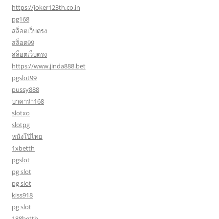
https://joker123th.co.in
pg168
สล็อตเว็บตรง
สล็อต99
สล็อตเว็บตรง
https://www.jinda888.bet
pgslot99
pussy888
บาคาร่า168
slotxo
slotpg
หนังโป๊ไทย
1xbetth
pgslot
pg slot
pg slot
kiss918
pg slot
188betth