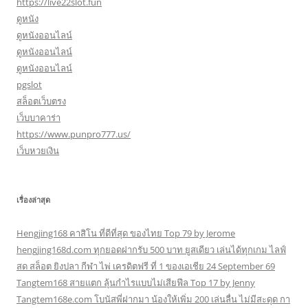
https://live22slot.fun
ดูหนัง
ดูหนังออนไลน์
ดูหนังออนไลน์
ดูหนังออนไลน์
pgslot
สล็อตเว็บตรง
เว็บบาคาร่า
https://www.punpro777.us/
เว็บหวยเงิน
เรื่องล่าสุด
Hengjing168 คาสิโน ที่ดีที่สุด ของไทย Top 79 by Jerome
hengjing168d.com ทุกยอดฝากรับ 500 บาท ยูสเดียว เล่นได้ทุกเกม ไลฟ์
สด สล็อต ยิงปลา กีฬา ไพ่ เครดิตฟรี ที่ 1 ของเอเชีย 24 September 69
Tangtem168 สายแตก ลุ้นกำไรแบบไม่เสียฟีล Top 17 by Jenny
Tangtem168e.com โบนัสพี่ฝากมา น้องให้เพิ่ม 200 เล่นลื่น ไม่มีสะดุด กา