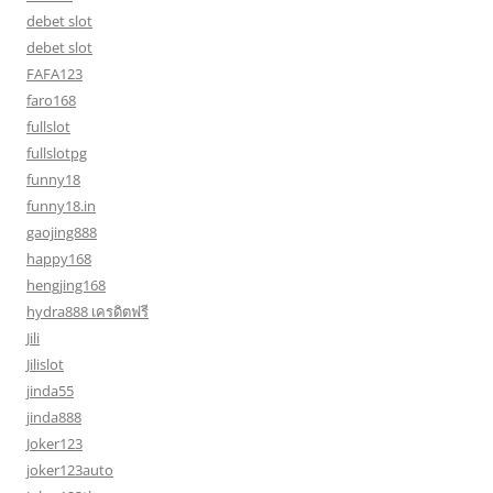
debet slot
debet slot
FAFA123
faro168
fullslot
fullslotpg
funny18
funny18.in
gaojing888
happy168
hengjing168
hydra888 เครดิตฟรี
Jili
Jilislot
jinda55
jinda888
Joker123
joker123auto