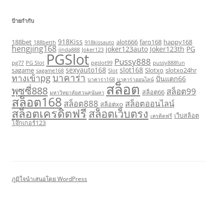
ป้ายกำกับ
918Kiss
188bet
alot666
faro168
happy168
188betth
918kissauto
hengjing168
joker123auto
Joker123th
PG
jinda888
Joker123
PGSlot
Pussy888
pg77
PG Slot
pgslot99
pussy888fun
sexyauto168
slot168
sagame
Slotxo
slotxo24hr
sagame168
Slot
บาคาร่า
ทางเข้าpg
ปั่นแตก66
บาคาร่า168
บาคาร่าออนไลน์
สล็อต
พุซซี่888
สล็อต99
สล็อต66
มหาวิทยาลัยสวนสุนันทา
สล็อต168
สล็อต888
สล็อตออนไลน์
สล็อตxo
สล็อตเครดิตฟรี
สล็อตเว็บตรง
เว็บสล็อต
เครดิตฟรี
โจ๊กเกอร์123
ภูมิใจนำเสนอโดย WordPress