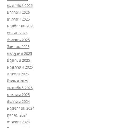
กุมภาพันธ์ 2026
มกราคม 2026
ธันวาคม 2025
พฤศจิกายน 2025
ตุลาคม 2025
กันยายน 2025
สิงหาคม 2025
กรกฎาคม 2025
มิถุนายน 2025
พฤษภาคม 2025
เมษายน 2025
มีนาคม 2025
กุมภาพันธ์ 2025
มกราคม 2025
ธันวาคม 2024
พฤศจิกายน 2024
ตุลาคม 2024
กันยายน 2024