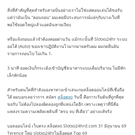
สิ่งที่สำคัญที่สุดสำหรับสายปั่นอย่างเราไม่ใช่แค่ตอนเล่นได้ขอรับ
แต่ว่ามันเป็น “ตอนถอน” ผมเคยมีประสบการณ์แย่ๆกับบางเว็บที่
พอใช้ยอดใหญ่แล้วแอดมินหายเงียบ
หรือแจ้งถอนแล้วจำต้องคอยผ่านวัน แม้กระนั้นที่ Slotxo24hr ระบบ
ออโต้ (Auto) ของเขาปฏิบัติงานไวมากมายครับผม ผมกดยืนยัน
รายการถอนไป ไม่เกิน 1-
3 นาที ยอดเงินก็กระเด้งเข้าบัญชีธนาคารแบบเต็มปริมาณ ไม่มีหัก
เล็กหักน้อย
สำหรับคนใดที่กำลังมองหาทางเข้าเล่นเกมสล็อตออนไลน์ที่เชื่อถือ
ได้ ผมบอกเลยว่าการ สมัคร
สล็อตxo
วันนี้ คือการเริ่มต้นที่ถูกที่สุด
ขอรับ ไม่ต้องไปลองผิดลองถูกที่แหน่งใดอีก เพราะเหตุว่าที่นี่คือ
แหล่งรวมความเพลิดเพลินที่ “ครบ จบ ที่เดียว” อย่างแท้จริง
บอลออนไลน์ เว็บตรง สล็อตxo Slotxo24hrd.com 31 มิถุนายน 69
Terence ใหม่ slotxo24hrไม่ล็อคยูส Top 69