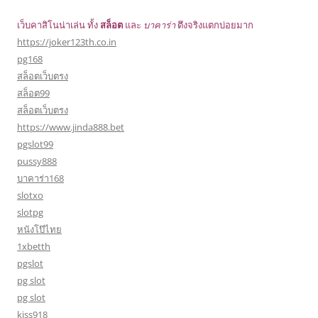
เว็บคาสิโนน่าเล่น ทั้ง
สล็อต
และ
บาคาร่า
ตึงจริงแตกบ่อยมาก
https://joker123th.co.in
pg168
สล็อตเว็บตรง
สล็อต99
สล็อตเว็บตรง
https://www.jinda888.bet
pgslot99
pussy888
บาคาร่า168
slotxo
slotpg
หนังโป๊ไทย
1xbetth
pgslot
pg slot
pg slot
kiss918