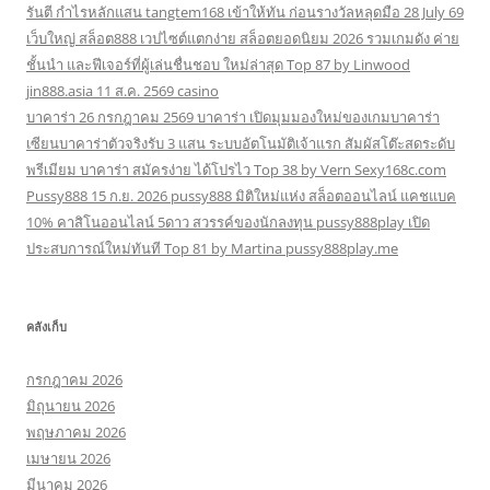
รันตี กำไรหลักแสน tangtem168 เข้าให้ทัน ก่อนรางวัลหลุดมือ 28 July 69
เว็บใหญ่ สล็อต888 เวปไซต์แตกง่าย สล็อตยอดนิยม 2026 รวมเกมดัง ค่าย
ชั้นนำ และฟีเจอร์ที่ผู้เล่นชื่นชอบ ใหม่ล่าสุด Top 87 by Linwood
jin888.asia 11 ส.ค. 2569 casino
บาคาร่า 26 กรกฎาคม 2569 บาคาร่า เปิดมุมมองใหม่ของเกมบาคาร่า
เซียนบาคาร่าตัวจริงรับ 3 แสน ระบบอัตโนมัติเจ้าแรก สัมผัสโต๊ะสดระดับ
พรีเมียม บาคาร่า สมัครง่าย ได้โปรไว Top 38 by Vern Sexy168c.com
Pussy888 15 ก.ย. 2026 pussy888 มิติใหม่แห่ง สล็อตออนไลน์ แคชแบค
10% คาสิโนออนไลน์ 5ดาว สวรรค์ของนักลงทุน pussy888play เปิด
ประสบการณ์ใหม่ทันที Top 81 by Martina pussy888play.me
คลังเก็บ
กรกฎาคม 2026
มิถุนายน 2026
พฤษภาคม 2026
เมษายน 2026
มีนาคม 2026