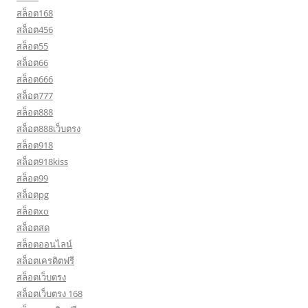
สล็อต168
สล็อต456
สล็อต55
สล็อต66
สล็อต666
สล็อต777
สล็อต888
สล็อต888เว็บตรง
สล็อต918
สล็อต918kiss
สล็อต99
สล็อตpg
สล็อตxo
สล็อตสด
สล็อตออนไลน์
สล็อตเครดิตฟรี
สล็อตเว็บตรง
สล็อตเว็บตรง 168