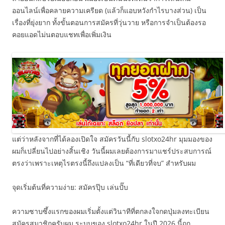
ออนไลน์เพื่อคลายความเครียด (แล้วก็แอบหวังกำไรบางส่วน) เป็น
เรื่องที่ยุ่งยาก ทั้งขั้นตอนการสมัครที่วุ่นวาย หรือการจำเป็นต้องรอ
คอยแอดไม่นตอบแชทเพื่อเพิ่มเงิน
แต่ว่าหลังจากที่ได้ลองเปิดใจ สมัครวันนี้กับ slotxo24hr มุมมองของ
ผมก็เปลี่ยนไปอย่างสิ้นเชิง วันนี้ผมเลยต้องการมาแชร์ประสบการณ์
ตรงว่าเพราะเหตุไรตรงนี้ถึงแปลงเป็น “ที่เดียวที่จบ” สำหรับผม
จุดเริ่มต้นที่ความง่าย: สมัครปุ๊บ เล่นปั๊บ
ความซาบซึ้งแรกของผมเริ่มตั้งแต่วินาทีที่ตกลงใจกดปุ่มลงทะเบียน
สมัครสมาชิกครับผม ระบบของ slotxo24hr ในปี 2026 นี้ถูก