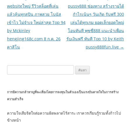
นำทาง
websiteใหญ่ รีวิวสล็อตที่เล่น
pussy888 ช่องทาง สร้างรายได้
เรื่อง
แล้วลุ้นทุกสปิน ภาพสวย โบนัส
กำไรเน้นๆ วันเกิด รับฟรี 300
เข้าไว ไม่จำเจ ใหม่ล่าสุด Top 94
เล่นได้ทุกเกม ยอดเล็กยอดใหญ่
by Mckinley
โอนทันที พุซซี่888 แนะนำเพื่อน
hengjing168c.com 8 ก.ค. 26
รับเงินฟรี ทันที Top 10 by Keith
คาสิโน
pussy888fun.live
→
ค้นหา
สำหรับ:
การมีความกล้าหาญที่จะเสี่ยงโดยการลงทุนในตัวเองเป็นแรงบันดาลใจในการสร้าง
ความสำเร็จ
ความใจเสียจิตใจต่อความผิดพลาดไร้สาระ เราควรเรียนรู้รวมทั้งก้าวไป
ข้างหน้า