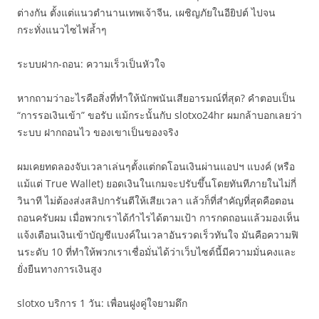
ต่างกัน ตั้งแต่แนวตำนานเทพเจ้าจีน, เผชิญภัยในอียิปต์ ไปจน
กระทั่งแนวไซไฟล้ำๆ
ระบบฝาก-ถอน: ความเร็วเป็นหัวใจ
หากถามว่าอะไรคือสิ่งที่ทำให้นักพนันเสียอารมณ์ที่สุด? คำตอบเป็น
“การรอเงินเข้า” ขอรับ แม้กระนั้นกับ slotxo24hr ผมกล้าบอกเลยว่า
ระบบ ฝากถอนไว ของเขาเป็นของจริง
ผมเคยทดลองจับเวลาเล่นๆตั้งแต่กดโอนเงินผ่านแอปฯ แบงค์ (หรือ
แม้แต่ True Wallet) ยอดเงินในเกมจะปรับขึ้นโดยทันทีภายในไม่กี่
วินาที ไม่ต้องส่งสลิปการันตีให้เสียเวลา แล้วก็ที่สำคัญที่สุดคือตอน
ถอนครับผม เมื่อพวกเราได้กำไรได้ตามเป้า การกดถอนแล้วมองเห็น
แจ้งเตือนเงินเข้าบัญชีแบงค์ในเวลาอันรวดเร็วทันใจ มันคือความฟิ
นระดับ 10 ที่ทำให้พวกเราเชื่อมั่นได้ว่าเว็บไซต์นี้มีความมั่นคงและ
ยั่งยืนทางการเงินสูง
slotxo บริการ 1 วัน: เพื่อนฝูงคู่ใจยามดึก