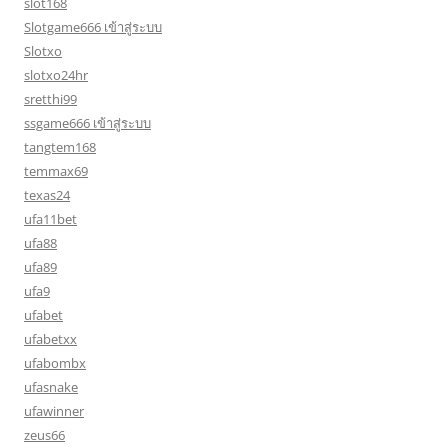
slot168
Slotgame666 เข้าสู่ระบบ
Slotxo
slotxo24hr
sretthi99
ssgame666 เข้าสู่ระบบ
tangtem168
temmax69
texas24
ufa11bet
ufa88
ufa89
ufa9
ufabet
ufabetxx
ufabombx
ufasnake
ufawinner
zeus66