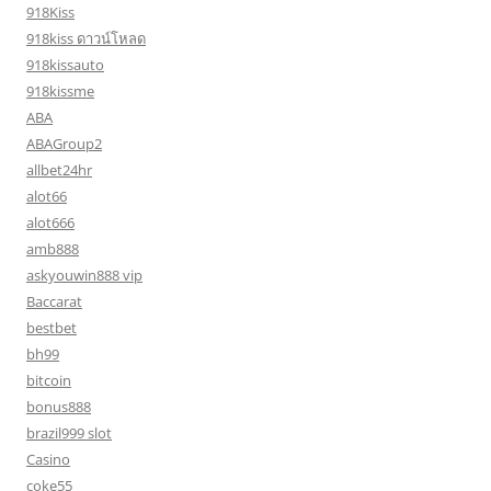
918Kiss
918kiss ดาวน์โหลด
918kissauto
918kissme
ABA
ABAGroup2
allbet24hr
alot66
alot666
amb888
askyouwin888 vip
Baccarat
bestbet
bh99
bitcoin
bonus888
brazil999 slot
Casino
coke55