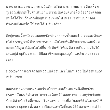
บางเวลาผมว่างตอนกลางวันคืน หรือบางคราวต้องการปั่นสล็อต
รุ่งอรุณมืดก่อนไปดำเนินงาน ความไม่ค่อยสบายใจเรื่อง “จะติดต่อ
คนใดได้ไหมถ้าหากมีปัญหา” จะหมดไป เพราะว่าที่นี่เขามีคณะ
ทำงานซัพพอร์ต ใช้งานได้ 1 วัน จริงๆ
มีอยู่กาลครั้งหนึ่งผมเผลอกดผิดทำรายการซ้ำตอนตี 2 ผมลองทักแช
ทไป ปรากฏว่ามีข้าราชการตอบกลับโดยทันทีด้วยความนอบน้อม
และแก้ปัญหาให้จบในไม่กี่นาที มันทำให้ผมมีความคิดว่าผมไม่ได้
เล่นอยู่ตัวผู้เดียว แต่ว่ามีมืออาชีพคอยดูแลอยู่ด้านหลังตลอดระยะ
เวลา
slotxo24hr แจกเครดิตฟรีวันแล้ววันเล่า ไม่เกินจริง ไม่ต้องทำยอด
เทิร์น เริ่ด!!
ยอมรับสารภาพตรงๆเลยว่า เมื่อก่อนผมเป็นคนๆหนึ่งที่กดผ่าน
ประชาสัมพันธ์จำพวก “แจกเครดิตฟรี” ตลอด เพราะเหตุว่าเข็ดกับ
ข้อแม้ตัวเบ้อเริ่มที่ตามมา โดยเฉพาะอย่างยิ่ง “ยอดเทิร์นโอเวอร์” ที่
บางคราวสูงกระทั่งท้อ ราวกับเล่นเท่าใดก็ถอนมิได้พลาดท่า แต่ว่า