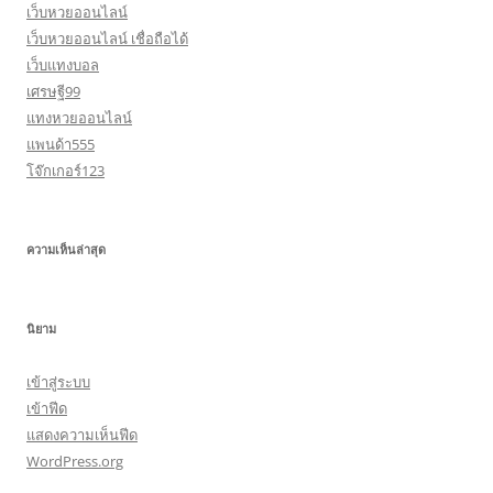
เว็บหวยออนไลน์
เว็บหวยออนไลน์ เชื่อถือได้
เว็บแทงบอล
เศรษฐี99
แทงหวยออนไลน์
แพนด้า555
โจ๊กเกอร์123
ความเห็นล่าสุด
นิยาม
เข้าสู่ระบบ
เข้าฟีด
แสดงความเห็นฟีด
WordPress.org