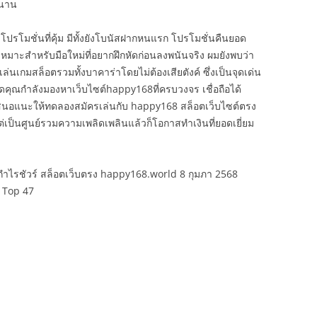
อนาน
 โปรโมชั่นที่คุ้ม มีทั้งยังโบนัสฝากหนแรก โปรโมชั่นคืนยอด
หมาะสำหรับมือใหม่ที่อยากฝึกหัดก่อนลงพนันจริง ผมยังพบว่า
ล่นเกมสล็อตรวมทั้งบาคาร่าโดยไม่ต้องเสียตังค์ ซึ่งเป็นจุดเด่น
เกิดคุณกำลังมองหาเว็บไซต์happy168ที่ครบวงจร เชื่อถือได้
มเสนอแนะให้ทดลองสมัครเล่นกับ happy168 สล็อตเว็บไซต์ตรง
ป แต่เป็นศูนย์รวมความเพลิดเพลินแล้วก็โอกาสทำเงินที่ยอดเยี่ยม
ำไรชัวร์ สล็อตเว็บตรง happy168.world 8 กุมภา 2568
 Top 47