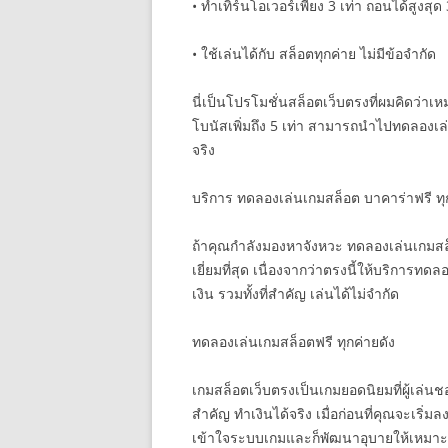
• ทำเทิร์นโอเวอร์เพียง 3 เท่า ถอนได้สูงสุ
• ใช้เล่นได้กับ สล็อตทุกค่าย ไม่มีข้อจำกัด
นี่เป็นโปรโมชั่นสล็อตเว็บตรงที่ผมคิดว่าเ
โบนัสเพิ่มถึง 5 เท่า สามารถนำไปทดลองเล่
จริง
บริการ ทดลองเล่นเกมสล็อต บาคาร่าฟรี ทุกค
ถ้าคุณกำลังมองหาจังหวะ ทดลองเล่นเกมสล็อ
เยี่ยมที่สุด เนื่องจากว่าตรงนี้ให้บริการทด
เงิน รวมทั้งที่สำคัญ เล่นได้ไม่จำกัด
ทดลองเล่นเกมสล็อตฟรี ทุกค่ายดัง
เกมสล็อตเว็บตรงเป็นเกมยอดนิยมที่ผู้เล่นช
สำคัญ ทำเงินได้จริง เมื่อก่อนที่คุณจะเริ่
เข้าใจระบบเกมและก็พัฒนาอุบายให้เหมา