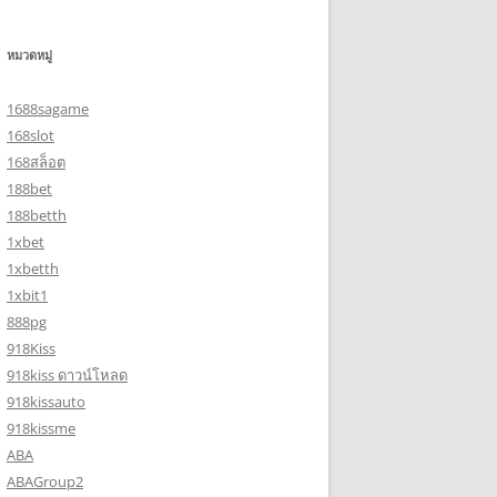
หมวดหมู่
1688sagame
168slot
168สล็อต
188bet
188betth
1xbet
1xbetth
1xbit1
888pg
918Kiss
918kiss ดาวน์โหลด
918kissauto
918kissme
ABA
ABAGroup2