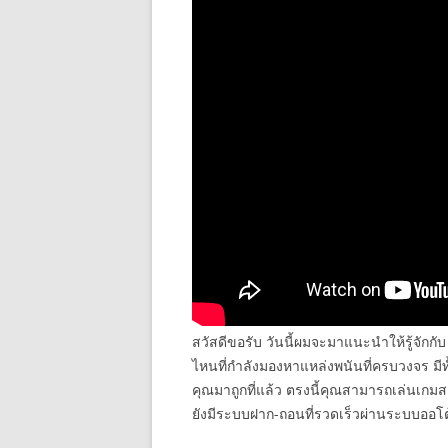
สวัสดีขอรับ วันนี้ผมจะมาแนะนำให้รู้จักกั
ไหนที่กำลังมองหาแหล่งพนันที่ครบวงจร มีท
คุณมาถูกที่แล้ว ตรงนี้คุณสามารถเล่นเกมสล
ยังมีระบบฝาก-ถอนที่รวดเร็วผ่านระบบออโต