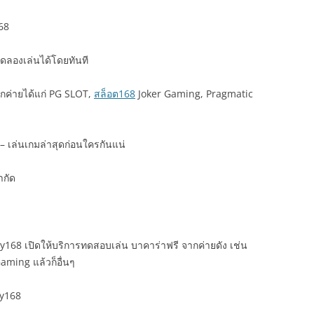
68
ดลองเล่นได้โดยทันที
ากค่ายได้แก่ PG SLOT,
สล็อต168
Joker Gaming, Pragmatic
 เล่นเกมล่าสุดก่อนใครกันแน่
ำกัด
y168 เปิดให้บริการทดสอบเล่น บาคาร่าฟรี จากค่ายดัง เช่น
ming แล้วก็อื่นๆ
py168