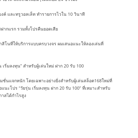
กแบงค์ และทรูวอลเล็ท ทำรายการไวใน 10 วินาที
นัสฝากแรก รวมทั้งโปรคืนยอดเสีย
าสิโนที่ให้บริการแบบครบวงจร ผมเสนอแนะให้ลองเล่นที่
เริ่มลงทุน” สำหรับผู้เล่นใหม่ ฝาก 20 รับ 100
รโมชั่นแจกหนัก โดยเฉพาะอย่างยิ่งสำหรับผู้เล่นสล็อต168ใหม่ที่
ะโปร “วัยรุ่น เริ่มลงทุน ฝาก 20 รับ 100” ที่เหมาะสำหรับ
อกาสได้กำไรสูง