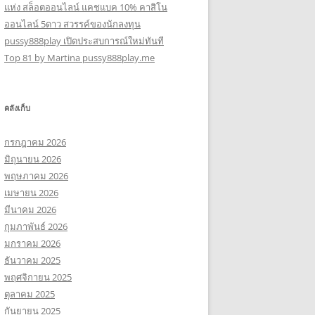
แห่ง สล็อตออนไลน์ แคชแบค 10% คาสิโน
ออนไลน์ 5ดาว สวรรค์ของนักลงทุน
pussy888play เปิดประสบการณ์ใหม่ทันที
Top 81 by Martina pussy888play.me
คลังเก็บ
กรกฎาคม 2026
มิถุนายน 2026
พฤษภาคม 2026
เมษายน 2026
มีนาคม 2026
กุมภาพันธ์ 2026
มกราคม 2026
ธันวาคม 2025
พฤศจิกายน 2025
ตุลาคม 2025
กันยายน 2025