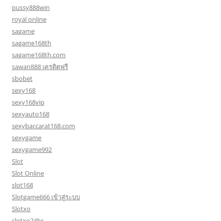
pussy888win
royal online
sagame
sagame168th
sagame168th.com
sawan888 เครดิตฟรี
sbobet
sexy168
sexy168vip
sexyauto168
sexybaccarat168.com
sexygame
sexygame992
Slot
Slot Online
slot168
Slotgame666 เข้าสู่ระบบ
Slotxo
slotxo24hr