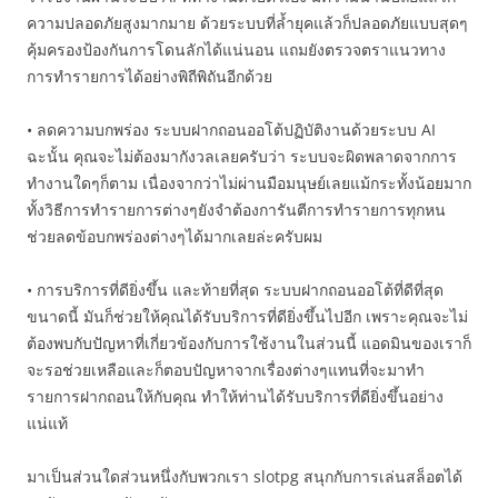
ความปลอดภัยสูงมากมาย ด้วยระบบที่ล้ำยุคแล้วก็ปลอดภัยแบบสุดๆ
คุ้มครองป้องกันการโดนลักได้แน่นอน แถมยังตรวจตราแนวทาง
การทำรายการได้อย่างพิถีพิถันอีกด้วย
• ลดความบกพร่อง ระบบฝากถอนออโต้ปฏิบัติงานด้วยระบบ AI
ฉะนั้น คุณจะไม่ต้องมากังวลเลยครับว่า ระบบจะผิดพลาดจากการ
ทำงานใดๆก็ตาม เนื่องจากว่าไม่ผ่านมือมนุษย์เลยแม้กระทั้งน้อยมาก
ทั้งวิธีการทำรายการต่างๆยังจำต้องการันตีการทำรายการทุกหน
ช่วยลดข้อบกพร่องต่างๆได้มากเลยล่ะครับผม
• การบริการที่ดียิ่งขึ้น และท้ายที่สุด ระบบฝากถอนออโต้ที่ดีที่สุด
ขนาดนี้ มันก็ช่วยให้คุณได้รับบริการที่ดียิ่งขึ้นไปอีก เพราะคุณจะไม่
ต้องพบกับปัญหาที่เกี่ยวข้องกับการใช้งานในส่วนนี้ แอดมินของเราก็
จะรอช่วยเหลือและก็ตอบปัญหาจากเรื่องต่างๆแทนที่จะมาทำ
รายการฝากถอนให้กับคุณ ทำให้ท่านได้รับบริการที่ดียิ่งขึ้นอย่าง
แน่แท้
มาเป็นส่วนใดส่วนหนึ่งกับพวกเรา slotpg สนุกกับการเล่นสล็อตได้