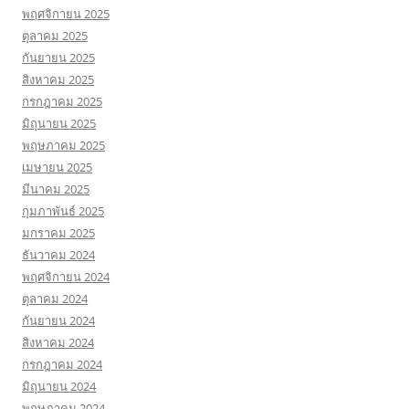
พฤศจิกายน 2025
ตุลาคม 2025
กันยายน 2025
สิงหาคม 2025
กรกฎาคม 2025
มิถุนายน 2025
พฤษภาคม 2025
เมษายน 2025
มีนาคม 2025
กุมภาพันธ์ 2025
มกราคม 2025
ธันวาคม 2024
พฤศจิกายน 2024
ตุลาคม 2024
กันยายน 2024
สิงหาคม 2024
กรกฎาคม 2024
มิถุนายน 2024
พฤษภาคม 2024