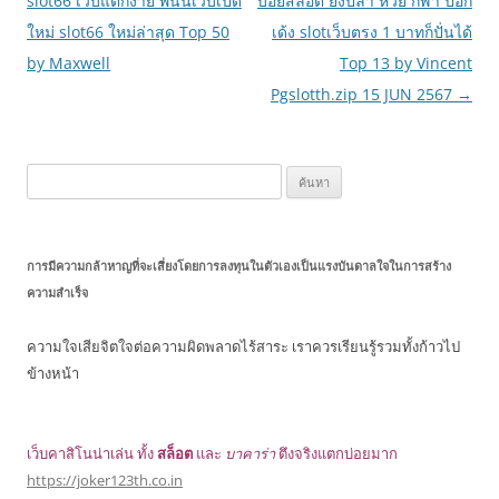
เรื่อง
slot66 เว็บแตกง่าย พนันเว็บเปิด
บ่อยสล็อต ยิงปลา หวย กีฬา ป๊อก
ใหม่ slot66 ใหม่ล่าสุด Top 50
เด้ง slotเว็บตรง 1 บาทก็ปั่นได้
by Maxwell
Top 13 by Vincent
Pgslotth.zip 15 JUN 2567
→
ค้นหา
สำหรับ:
การมีความกล้าหาญที่จะเสี่ยงโดยการลงทุนในตัวเองเป็นแรงบันดาลใจในการสร้าง
ความสำเร็จ
ความใจเสียจิตใจต่อความผิดพลาดไร้สาระ เราควรเรียนรู้รวมทั้งก้าวไป
ข้างหน้า
เว็บคาสิโนน่าเล่น ทั้ง
สล็อต
และ
บาคาร่า
ตึงจริงแตกบ่อยมาก
https://joker123th.co.in