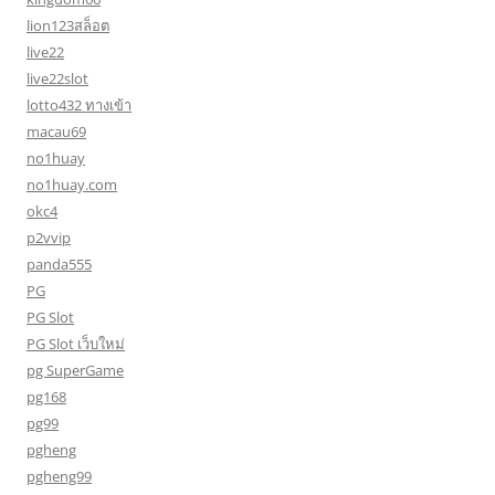
lion123สล็อต
live22
live22slot
lotto432 ทางเข้า
macau69
no1huay
no1huay.com
okc4
p2vvip
panda555
PG
PG Slot
PG Slot เว็บใหม่
pg SuperGame
pg168
pg99
pgheng
pgheng99