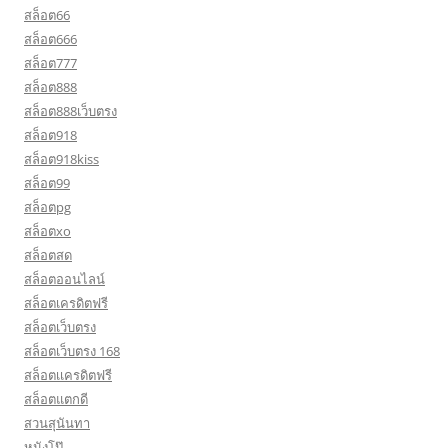
สล็อต66
สล็อต666
สล็อต777
สล็อต888
สล็อต888เว็บตรง
สล็อต918
สล็อต918kiss
สล็อต99
สล็อตpg
สล็อตxo
สล็อตสด
สล็อตออนไลน์
สล็อตเครดิตฟรี
สล็อตเว็บตรง
สล็อตเว็บตรง 168
สล็อตเเครดิตฟรี
สล็อตแตกดี
สวนสุนันทา
หนังโป๊