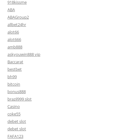
918kissme
ABA
ABAGroup2
allbet24hr
alot66
alot666
amb888
askyouwin888 vip
Baccarat
bestbet
bh99
bitcoin
bonus888
brazil999 slot
Casino
coke55
debet slot
debet slot
FAFA123