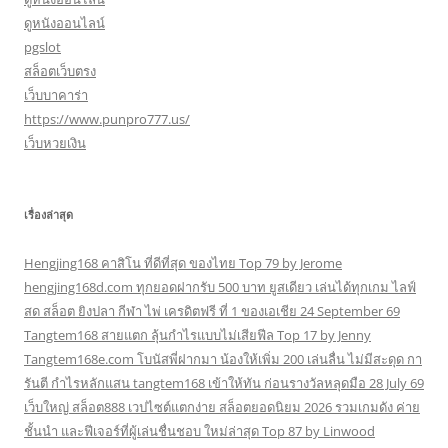
ดูหนังออนไลน์
pgslot
สล็อตเว็บตรง
เว็บบาคาร่า
https://www.punpro777.us/
เว็บหวยเงิน
เรื่องล่าสุด
Hengjing168 คาสิโน ที่ดีที่สุด ของไทย Top 79 by Jerome
hengjing168d.com ทุกยอดฝากรับ 500 บาท ยูสเดียว เล่นได้ทุกเกม ไลฟ์
สด สล็อต ยิงปลา กีฬา ไพ่ เครดิตฟรี ที่ 1 ของเอเชีย 24 September 69
Tangtem168 สายแตก ลุ้นกำไรแบบไม่เสียฟีล Top 17 by Jenny
Tangtem168e.com โบนัสพี่ฝากมา น้องให้เพิ่ม 200 เล่นลื่น ไม่มีสะดุด กา
รันตี กำไรหลักแสน tangtem168 เข้าให้ทัน ก่อนรางวัลหลุดมือ 28 July 69
เว็บใหญ่ สล็อต888 เวปไซต์แตกง่าย สล็อตยอดนิยม 2026 รวมเกมดัง ค่าย
ชั้นนำ และฟีเจอร์ที่ผู้เล่นชื่นชอบ ใหม่ล่าสุด Top 87 by Linwood