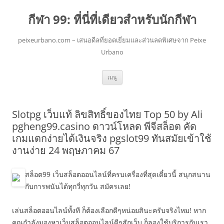
กีฬา 99: ที่นี่ที่เดียวสำหรับนักกีฬา
peixeurbano.com – เสนอดีลที่ยอดเยี่ยมและส่วนลดพิเศษจาก Peixe
Urbano
ข้าม
เมนู
ไป
ยัง
เนื้อหา
Slotpg เว็บแท้ ลิขสิทธิ์ของไทย Top 50 by Ali
pgheng99.casino ดาวน์โหลด พีจีสล็อต คัด
เกมแตกง่ายได้เงินจริง pgslot99 ทันสมัยเข้าใช้
งานง่าย 24 พฤษภาคม 67
สล็อต99 เว็บสล็อตออนไลน์ที่ครบเครื่องที่สุดเดี๋ยวนี้ สนุกสนาน
กับการพนันได้ทุกวี่ทุกวัน สมัครเลย!
เล่นสล็อตออนไลน์ทั้งที ก็ต้องเลือกดีๆหน่อยสินะครับจริงไหม! หาก
คุณกำลังมองหาเว็บสล็อตออนไลน์ดีๆสักเว็บ ก็ลองใช้บริการกับเรา