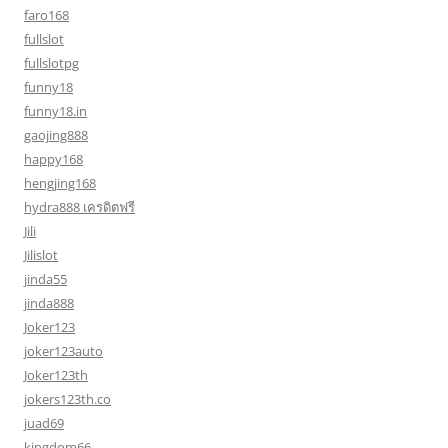
faro168
fullslot
fullslotpg
funny18
funny18.in
gaojing888
happy168
hengjing168
hydra888 เครดิตฟรี
Jili
Jilislot
jinda55
jinda888
Joker123
joker123auto
Joker123th
jokers123th.co
juad69
kingdom66