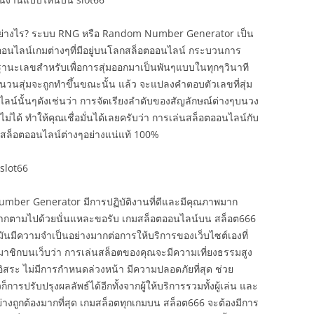
็นอย่างไร? ระบบ RNG หรือ Random Number Generator เป็น
อตออนไลน์เกมต่างๆที่มีอยู่บนโลกสล็อตออนไลน์ กระบวนการ
นะเลขสำหรับเพื่อการสุ่มออกมาเป็นพันๆแบบในทุกๆวินาที
นวนสุ่มจะถูกทำขึ้นขณะนั้น แล้ว จะแปลงคำตอบตัวเลขที่สุ่ม
ลน์นั้นๆดังเช่นว่า การจัดเรียงลำดับของสัญลักษณ์ต่างๆบนวง
ม่ได้ ทำให้คุณเชื่อมั่นได้เลยครับว่า การเล่นสล็อตออนไลน์กับ
สล็อตออนไลน์ต่างๆอย่างแน่แท้ 100%
slot66
mber Generator มีการปฏิบัติงานที่ดีและมีคุณภาพมาก
มากตามไปด้วยนั่นแหละขอรับ เกมสล็อตออนไลน์บน สล็อต666
ันมีความจำเป็นอย่างมากต่อการให้บริการของเว็บไซต์เองที่
สมาชิกบนเว็บว่า การเล่นสล็อตของคุณจะมีความเที่ยงธรรมสูง
นอิสระ ไม่มีการกำหนดล่วงหน้า มีความปลอดภัยที่สุด ช่วย
ก็การปรับปรุงผลลัพธ์ได้อีกทั้งจากผู้ให้บริการรวมทั้งผู้เล่น และ
ย่างถูกต้องมากที่สุด เกมสล็อตทุกเกมบน สล็อต666 จะต้องมีการ