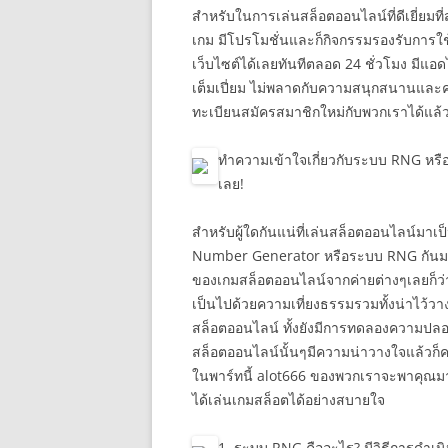
สำหรับในการเล่นสล็อตออนไลน์ที่ดีเยี่ยมที
เกม มีโปรโมชั่นและก็กิจกรรมรองรับการ
เว็บไซต์ได้เลยทันทีตลอด 24 ชั่วโมง มีแอด
เต็มเปี่ยม ไม่พลาดกับความสนุกสนานและค
ทะเบียนสมัครสมาชิกใหม่กับพวกเราได้แล้วว
ทำความเข้าใจเกี่ยวกับระบบ RNG หร
เลย!
สำหรับผู้ใดกันแน่ที่เล่นสล็อตออนไลน์ม
Number Generator หรือระบบ RNG กันมาบ้า
ของเกมสล็อตออนไลน์จากค่ายต่างๆเลยก็ว่
เป็นไปด้วยความเที่ยงธรรมรวมทั้งน่าไว้
สล็อตออนไลน์ ทั้งยังมีการทดลองความปลอดภ
สล็อตออนไลน์นั้นๆมีความน่าวางใจแล้วก็
ในพาร์ทนี้ alot666 ของพวกเราจะพาคุณมาทำ
ได้เล่นเกมสล็อตได้อย่างสบายใจ
1. ระบบ RNG คืออะไร? มีวิธีการดำ