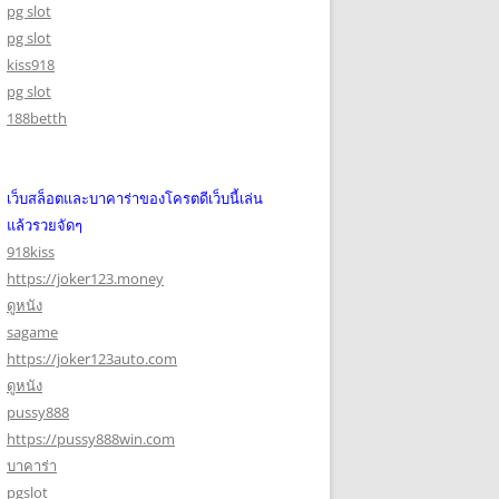
pg slot
pg slot
kiss918
pg slot
188betth
เว็บสล็อตและบาคาร่าของโครตดีเว็บนี้เล่น
แล้วรวยจัดๆ
918kiss
https://joker123.money
ดูหนัง
sagame
https://joker123auto.com
ดูหนัง
pussy888
https://pussy888win.com
บาคาร่า
pgslot