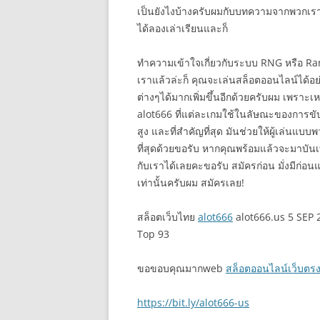
เป็นยังไงบ้างครับผมกับบทความจากพวกเรา 
ได้ลองเล่าเรียนและก็
ทำความเข้าใจเกี่ยวกับระบบ RNG หรือ 
เราแล้วล่ะก็ คุณจะเล่นสล็อตออนไลน์ได้อ
ต่างๆได้มากเพิ่มขึ้นอีกด้วยครับผม เพรา
alot666 ที่แต่ละเกมใช้ในลัษณะของการขั
สูง และที่สำคัญที่สุด มันช่วยให้ผู้เล่
ที่สุดด้วยขอรับ หากคุณพร้อมแล้วจะมาบัน
กับเราได้เลยคะขอรับ สมัครก่อน มั่งมีก่
เท่านั้นครับผม สมัครเลย!
สล็อตเว็บไทย
alot666
alot666.us 5 SEP 2
Top 93
ขอขอบคุณมากweb
สล็อตออนไลน์เว็บตร
https://bit.ly/alot666-us