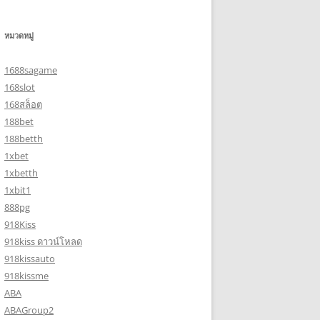
หมวดหมู่
1688sagame
168slot
168สล็อต
188bet
188betth
1xbet
1xbetth
1xbit1
888pg
918Kiss
918kiss ดาวน์โหลด
918kissauto
918kissme
ABA
ABAGroup2