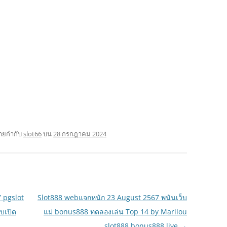
ายกำกับ
slot66
บน
28 กรกฎาคม 2024
7 pgslot
Slot888 webแจกหนัก 23 August 2567 พนันเว็บ
็บเปิด
แม่ bonus888 ทดลองเล่น Top 14 by Marilou
slot888 bonus888.live
→