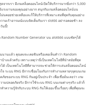
่สุดจากเรา มีเกมสล็อตออนไลน์เปิดให้บริการมากยิ่งกว่า 5,000
ใช้แรงงานของคุณอย่างมาก สนุกกับเกมสล็อตออนไลน์บน
ไม่นคอยช่วยเหลือและก็ให้บริการที่เหมาะสมที่สุดกับคุณอย่าง
วามเร้าอารมณ์แบบจัดเต็มกับเรา slot66 อย่ารอคอยช้า ลง
ันนี้!
ือ Random Number Generator บน alot666 แบบชัดๆได้
าเป็นนานแล้ว คุณคงจะเคยชินหรือเคยเห็นคำว่า Random
งแล้วครับ เพราะเหตุว่านี่เป็นเทคโนโลยีที่นำสมัยที่สุด
าได้ เป็นเทคโนโลยีที่สามารถจะช่วยให้การเล่นสล็อตออนไลน์
วางใจ ระบบ RNG มีการเชื่อมโยงกับการทำงานหลายๆจุดบนเกม
ัยของระบบ RNG กันอยู่เป็นประจำ เพื่อเชื่อมั่นเลยว่า เกม
ความปลอดภัยจริง มีการใช้ระบบ RNG บนเกมต่างๆจริง แล้วก็
ความรู้จักกับระบบ RNG กันให้เยอะขึ้นเรื่อยๆ เพื่อที่คุณจะ
เนินงานแบบไหนบน slot66