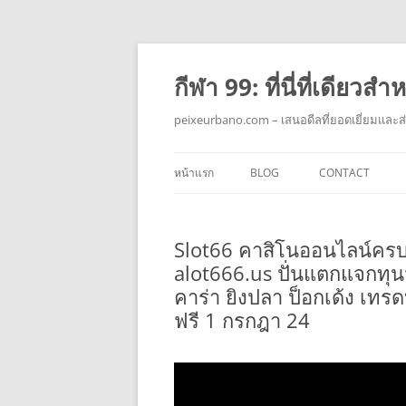
กีฬา 99: ที่นี่ที่เดียวส
peixeurbano.com – เสนอดีลที่ยอดเยี่ยมและ
หน้าแรก
BLOG
CONTACT
Slot66 คาสิโนออนไลน์คร
alot666.us ปั่นแตกแจกทุนฟ
คาร่า ยิงปลา ป็อกเด้ง เทร
ฟรี 1 กรกฎา 24