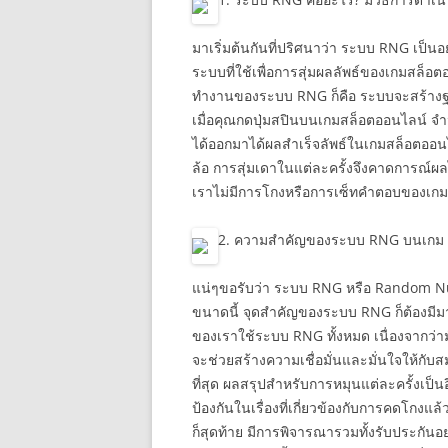
มาเริ่มต้นกันที่ปริศนาว่า ระบบ RNG เป
ระบบที่ใช้เพื่อการสุ่มผลลัพธ์ของเกมสล็
ทำงานของระบบ RNG ก็คือ ระบบจะสร้างฐา
เมื่อคุณกดปุ่มสปินบนเกมสล็อตออนไลน์ จำ
ได้ออกมาได้ผลสำเร็จลัพธ์ในเกมสล็อตออนไ
ล้อ การสุ่มเดาในแต่ละครั้งจึงคาดการณ์ผลไ
เราไม่มีการโกงหรือการเซ็ทคำตอบของเกม
2. ความสำคัญของระบบ RNG บนเกม 
แน่ๆขอรับว่า ระบบ RNG หรือ Random Nu
ขนาดนี้ จุดสำคัญของระบบ RNG ก็ต้องมี
ของเราใช้ระบบ RNG ทั้งหมด เนื่องจากว่าม
จะช่วยสร้างความเชื่อมั่นและมั่นใจให้กับ
ที่สุด ผลสรุปสำหรับการหมุนแต่ละครั้งเป็
ป้องกันในเรื่องที่เกี่ยวข้องกับการคดโกงแล้ว
ก็สุดท้าย มีการพิจารณารวมทั้งรับประกันอ