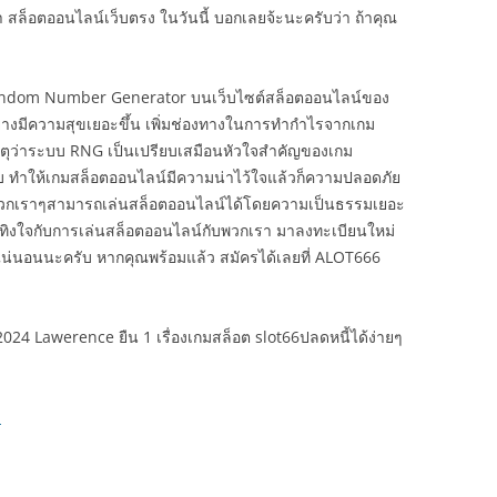
สล็อตออนไลน์เว็บตรง ในวันนี้ บอกเลยจ้ะนะครับว่า ถ้าคุณ
Random Number Generator บนเว็บไซต์สล็อตออนไลน์ของ
ย่างมีความสุขเยอะขึ้น เพิ่มช่องทางในการทำกำไรจากเกม
ะเหตุว่าระบบ RNG เป็นเปรียบเสมือนหัวใจสำคัญของเกม
บ ทำให้เกมสล็อตออนไลน์มีความน่าไว้ใจแล้วก็ความปลอดภัย
นแบบพวกเราๆสามารถเล่นสล็อตออนไลน์ได้โดยความเป็นธรรมเยอะ
เทิงใจกับการเล่นสล็อตออนไลน์กับพวกเรา มาลงทะเบียนใหม่
อนแน่นอนนะครับ หากคุณพร้อมแล้ว สมัครได้เลยที่ ALOT666
024 Lawerence ยืน 1 เรื่องเกมสล็อต slot66ปลดหนี้ได้ง่ายๆ
ง